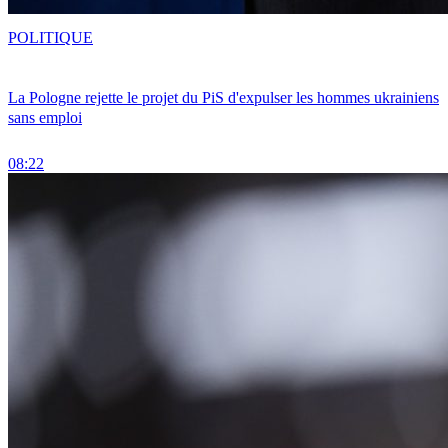
POLITIQUE
La Pologne rejette le projet du PiS d'expulser les hommes ukrainiens
sans emploi
08:22