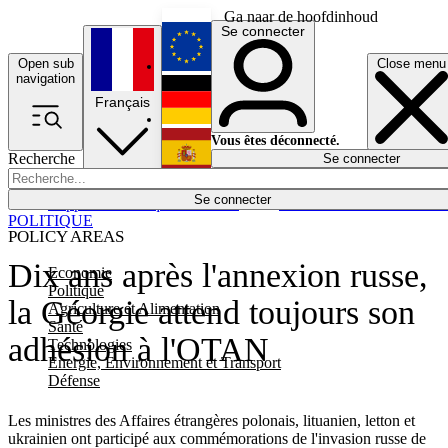
Ga naar de hoofdinhoud
Se connecter
Open sub
Close menu
English
navigation
Français
Deutsch
Vous êtes déconnecté.
Recherche
Se connecter
Español
Lumières éteintes
Se connecter
Rapporteur
Politique
Économie
Newsletters
Evénements
Em
POLITIQUE
POLICY AREAS
Dix ans après l'annexion russe,
Economie
Politique
la Géorgie attend toujours son
Agriculture et Alimentation
Santé
adhésion à l'OTAN
Technologies
Energie, Environnement et Transport
Défense
Les ministres des Affaires étrangères polonais, lituanien, letton et
ukrainien ont participé aux commémorations de l'invasion russe de