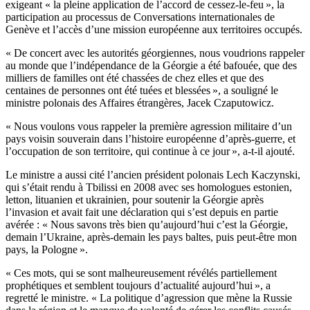
exigeant « la pleine application de l’accord de cessez-le-feu », la
participation au processus de Conversations internationales de
Genève et l’accès d’une mission européenne aux territoires occupés.
« De concert avec les autorités géorgiennes, nous voudrions rappeler
au monde que l’indépendance de la Géorgie a été bafouée, que des
milliers de familles ont été chassées de chez elles et que des
centaines de personnes ont été tuées et blessées », a souligné le
ministre polonais des Affaires étrangères, Jacek Czaputowicz.
« Nous voulons vous rappeler la première agression militaire d’un
pays voisin souverain dans l’histoire européenne d’après-guerre, et
l’occupation de son territoire, qui continue à ce jour », a-t-il ajouté.
Le ministre a aussi cité l’ancien président polonais Lech Kaczynski,
qui s’était rendu à Tbilissi en 2008 avec ses homologues estonien,
letton, lituanien et ukrainien, pour soutenir la Géorgie après
l’invasion et avait fait une déclaration qui s’est depuis en partie
avérée : « Nous savons très bien qu’aujourd’hui c’est la Géorgie,
demain l’Ukraine, après-demain les pays baltes, puis peut-être mon
pays, la Pologne ».
« Ces mots, qui se sont malheureusement révélés partiellement
prophétiques et semblent toujours d’actualité aujourd’hui », a
regretté le ministre. « La politique d’agression que mène la Russie