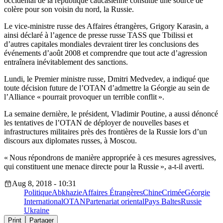
occidental de la république caucasienne constitue une source de
colère pour son voisin du nord, la Russie.
Le vice-ministre russe des Affaires étrangères, Grigory Karasin, a
ainsi déclaré à l’agence de presse russe TASS que Tbilissi et
d’autres capitales mondiales devraient tirer les conclusions des
événements d’août 2008 et comprendre que tout acte d’agression
entraînera inévitablement des sanctions.
Lundi, le Premier ministre russe, Dmitri Medvedev, a indiqué que
toute décision future de l’OTAN d’admettre la Géorgie au sein de
l’Alliance « pourrait provoquer un terrible conflit ».
La semaine dernière, le président, Vladimir Poutine, a aussi dénoncé
les tentatives de l’OTAN de déployer de nouvelles bases et
infrastructures militaires près des frontières de la Russie lors d’un
discours aux diplomates russes, à Moscou.
« Nous répondrons de manière appropriée à ces mesures agressives,
qui constituent une menace directe pour la Russie », a-t-il averti.
Aug 8, 2018 - 10:31
Politique
Abkhazie
Affaires Étrangères
Chine
Crimée
Géorgie
International
OTAN
Partenariat oriental
Pays Baltes
Russie
Ukraine
Print
Partager