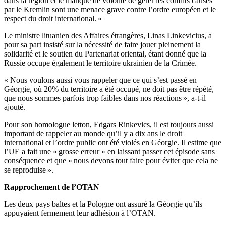
dans la région et le manque de volonté de gérer les conflits causés
par le Kremlin sont une menace grave contre l’ordre européen et le
respect du droit international. »
Le ministre lituanien des Affaires étrangères, Linas Linkevicius, a
pour sa part insisté sur la nécessité de faire jouer pleinement la
solidarité et le soutien du Partenariat oriental, étant donné que la
Russie occupe également le territoire ukrainien de la Crimée.
« Nous voulons aussi vous rappeler que ce qui s’est passé en
Géorgie, où 20% du territoire a été occupé, ne doit pas être répété,
que nous sommes parfois trop faibles dans nos réactions », a-t-il
ajouté.
Pour son homologue letton, Edgars Rinkevics, il est toujours aussi
important de rappeler au monde qu’il y a dix ans le droit
international et l’ordre public ont été violés en Géorgie. Il estime que
l’UE a fait une « grosse erreur » en laissant passer cet épisode sans
conséquence et que « nous devons tout faire pour éviter que cela ne
se reproduise ».
Rapprochement de l’OTAN
Les deux pays baltes et la Pologne ont assuré la Géorgie qu’ils
appuyaient fermement leur adhésion à l’OTAN.