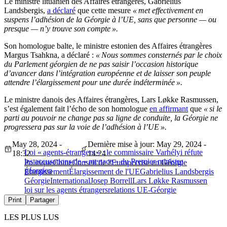
Le ministre lituanien des Affaires étrangères, Gabrielius
Landsbergis,
a déclaré
que cette mesure
« met effectivement en
suspens l’adhésion de la Géorgie à l’UE, sans que personne — ou
presque — n’y trouve son compte ».
Son homologue balte, le ministre estonien des Affaires étrangères
Margus Tsahkna, a déclaré :
« Nous sommes consternés par le choix
du Parlement géorgien de ne pas saisir l’occasion historique
d’avancer dans l’intégration européenne et de laisser son peuple
attendre l’élargissement pour une durée indéterminée ».
Le ministre danois des Affaires étrangères, Lars Løkke Rasmussen,
s’est également fait l’écho de son homologue
en affirmant
que
« si le
parti au pouvoir ne change pas sa ligne de conduite, la Géorgie ne
progressera pas sur la voie de l’adhésion à l’UE ».
May 28, 2024 -
Dernière mise à jour: May 29, 2024 -
Loi « agents-étrangers » : le commissaire Varhélyi réfute
18:32
14:24
les accusations de « menace » du Premier ministre
Politique
Chine
Conseil de l'Europe
crise en Géorgie
géorgien
Élargissement
Élargissement de l'UE
Gabrielius Landsbergis
Géorgie
International
Josep Borrell
Lars Løkke Rasmussen
loi sur les agents étrangers
relations UE-Géorgie
Print
Partager
LES PLUS LUS