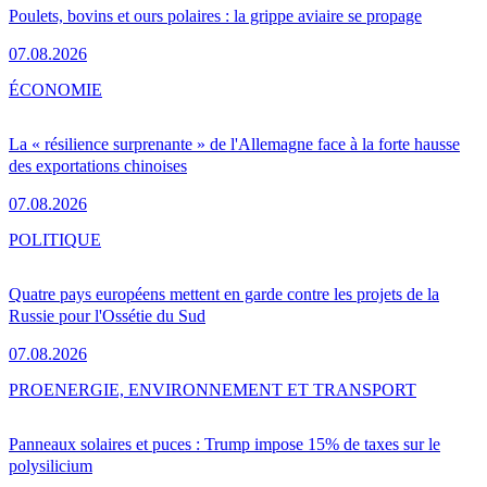
Poulets, bovins et ours polaires : la grippe aviaire se propage
07.08.2026
ÉCONOMIE
La « résilience surprenante » de l'Allemagne face à la forte hausse
des exportations chinoises
07.08.2026
POLITIQUE
Quatre pays européens mettent en garde contre les projets de la
Russie pour l'Ossétie du Sud
07.08.2026
PRO
ENERGIE, ENVIRONNEMENT ET TRANSPORT
Panneaux solaires et puces : Trump impose 15% de taxes sur le
polysilicium