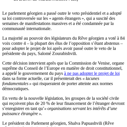
Le parlement géorgien a passé outre le veto présidentiel et a adopté
sa loi controversée sur les « agents étrangers », qui a suscité des
semaines de manifestations massives et a été condamnée par la
communauté internationale.
La majorité au pouvoir des législateurs du Rêve géorgien a voté à 84
voix contre 4 – la plupart des élus de l’opposition s’étant abstenus –
pour adopter le projet de loi après avoir passé outre le veto de la
présidente du pays, Salomé Zourabishvili.
Cette décision intervient après que la Commission de Venise, organe
suprême du Conseil de l’Europe en matière de droit constitutionnel,
a appelé le gouvernement du pays
à ne pas adopter le projet de loi
dans sa forme actuelle, car il présenterait des
« lacunes
fondamentales »
qui risqueraient de porter atteinte aux normes
démocratiques.
En vertu de la nouvelle législation, les groupes de la société civile
qui reçoivent plus de 20 % de leur financement de l’étranger devront
s’enregistrer en tant qu’
« organisations servant les intérêts d’une
puissance étrangère ».
Le président du Parlement géorgien, Shalva Papuashvili (Rêve