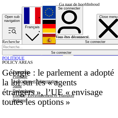
Ga naar de hoofdinhoud
Se connecter
Open sub
Close menu
English
navigation
Français
Deutsch
Vous êtes déconnecté.
Recherche
Se connecter
Español
Lumières éteintes
Se connecter
Rapporteur
Politique
Économie
Newsletters
Evénements
Em
POLITIQUE
POLICY AREAS
Géorgie : le parlement a adopté
Economie
Politique
la loi sur les « agents
Agriculture et Alimentation
Santé
étrangers », l’UE « envisage
Technologies
Energie, Environnement et Transport
toutes les options »
Défense