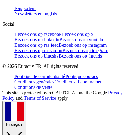
Rapporteur
Newsletters en anglais
Social
Bezoek ons op facebook
Bezoek ons op x
Bezoek ons op linkedin
Bezoek ons op youtube
Bezoek ons op rss-feed
Bezoek ons op instagram
Bezoek ons op mastodon
Bezoek ons op telegram
Bezoek ons op bluesky
Bezoek ons op threads
©
2026
Euractiv FR. All rights reserved.
Politique de confidentialité
Politique cookies
Conditions générales
Conditions d’abonnement
Conditions de vente
This site is protected by reCAPTCHA, and the Google
Privacy
Policy
and
Terms of Service
apply.
Français