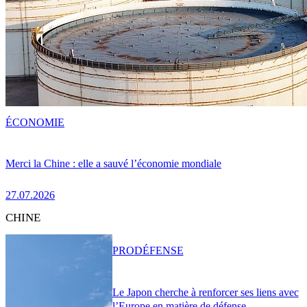
ÉCONOMIE
Merci la Chine : elle a sauvé l’économie mondiale
27.07.2026
CHINE
PRO
DÉFENSE
Le Japon cherche à renforcer ses liens avec
l’Europe en matière de défense