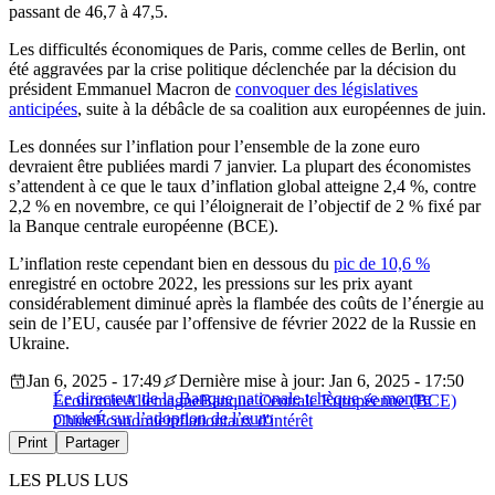
passant de 46,7 à 47,5.
Les difficultés économiques de Paris, comme celles de Berlin, ont
été aggravées par la crise politique déclenchée par la décision du
président Emmanuel Macron de
convoquer des législatives
anticipées
, suite à la débâcle de sa coalition aux européennes de juin.
Les données sur l’inflation pour l’ensemble de la zone euro
devraient être publiées mardi 7 janvier. La plupart des économistes
s’attendent à ce que le taux d’inflation global atteigne 2,4 %, contre
2,2 % en novembre, ce qui l’éloignerait de l’objectif de 2 % fixé par
la Banque centrale européenne (BCE).
L’inflation reste cependant bien en dessous du
pic de 10,6 %
enregistré en octobre 2022, les pressions sur les prix ayant
considérablement diminué après la flambée des coûts de l’énergie au
sein de l’EU, causée par l’offensive de février 2022 de la Russie en
Ukraine.
Jan 6, 2025 - 17:49
Dernière mise à jour: Jan 6, 2025 - 17:50
Le directeur de la Banque nationale tchèque se montre
Économie
Allemagne
Banque Centrale Européenne (BCE)
prudent sur l’adoption de l’euro
Chine
Économie
inflation
taux d'intérêt
Print
Partager
LES PLUS LUS