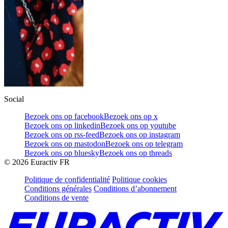
Social
Bezoek ons op facebook
Bezoek ons op x
Bezoek ons op linkedin
Bezoek ons op youtube
Bezoek ons op rss-feed
Bezoek ons op instagram
Bezoek ons op mastodon
Bezoek ons op telegram
Bezoek ons op bluesky
Bezoek ons op threads
©
2026
Euractiv FR
Politique de confidentialité
Politique cookies
Conditions générales
Conditions d’abonnement
Conditions de vente