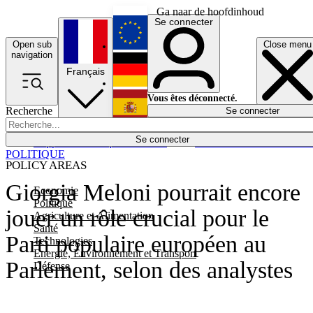
Ga naar de hoofdinhoud
Se connecter
Open sub
Close menu
English
navigation
Français
Deutsch
Vous êtes déconnecté.
Recherche
Se connecter
Español
Lumières éteintes
Se connecter
Rapporteur
Politique
Économie
Newsletters
Evénements
Em
POLITIQUE
POLICY AREAS
Giorgia Meloni pourrait encore
Economie
Politique
jouer un rôle crucial pour le
Agriculture et Alimentation
Santé
Parti populaire européen au
Technologies
Energie, Environnement et Transport
Parlement, selon des analystes
Défense