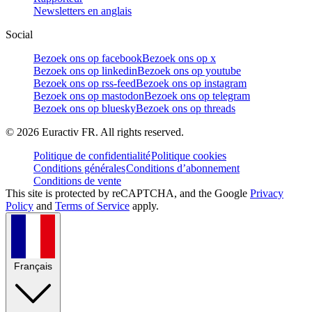
Newsletters en anglais
Social
Bezoek ons op facebook
Bezoek ons op x
Bezoek ons op linkedin
Bezoek ons op youtube
Bezoek ons op rss-feed
Bezoek ons op instagram
Bezoek ons op mastodon
Bezoek ons op telegram
Bezoek ons op bluesky
Bezoek ons op threads
©
2026
Euractiv FR. All rights reserved.
Politique de confidentialité
Politique cookies
Conditions générales
Conditions d’abonnement
Conditions de vente
This site is protected by reCAPTCHA, and the Google
Privacy
Policy
and
Terms of Service
apply.
Français