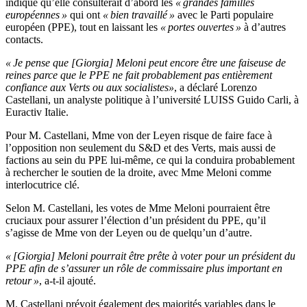
indiqué qu’elle consulterait d’abord les
« grandes familles
européennes »
qui ont
« bien travaillé »
avec le Parti populaire
européen (PPE), tout en laissant les
« portes ouvertes »
à d’autres
contacts.
« Je pense que [Giorgia] Meloni peut encore être une faiseuse de
reines parce que le PPE ne fait probablement pas entièrement
confiance aux Verts ou aux socialistes»
, a déclaré Lorenzo
Castellani, un analyste politique à l’université LUISS Guido Carli, à
Euractiv Italie.
Pour M. Castellani, Mme von der Leyen risque de faire face à
l’opposition non seulement du S&D et des Verts, mais aussi de
factions au sein du PPE lui-même, ce qui la conduira probablement
à rechercher le soutien de la droite, avec Mme Meloni comme
interlocutrice clé.
Selon M. Castellani, les votes de Mme Meloni pourraient être
cruciaux pour assurer l’élection d’un président du PPE, qu’il
s’agisse de Mme von der Leyen ou de quelqu’un d’autre.
« [Giorgia] Meloni pourrait être prête à voter pour un président du
PPE afin de s’assurer un rôle de commissaire plus important en
retour »
, a-t-il ajouté.
M. Castellani prévoit également des majorités variables dans le