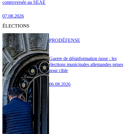
controversée au SEAE
07.08.2026
ÉLECTIONS
PRO
DÉFENSE
Guerre de désinformation russe : les
élections municipales allemandes prises
pour cible
06.08.2026