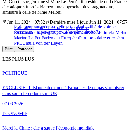
M. Goretti suggère que si Mme Le Pen était présidente de la France,
elle adopterait probablement une approche plus pragmatique,
similaire à celle de Mme Meloni.
Jun 11, 2024 - 07:52
Dernière mise à jour: Jun 11, 2024 - 07:57
Parlement européen : quelle est la probabilité de voir se
Politique
Élections
Élections Européennes
former un « super-groupe » d’extrême droite ?
Elections européennes 2024
Européennes 2024
Giorgia Meloni
Marine Le Pen
Parlement Européen
Parti populaire européen
PPE
Ursula von der Leyen
Print
Partager
LES PLUS LUS
POLITIQUE
EXCLUSIF : L'Islande demande à Bruxelles de ne pas s'immiscer
dans son référendum sur l'UE
07.08.2026
ÉCONOMIE
Merci la Chine : elle a sauvé l’économie mondiale