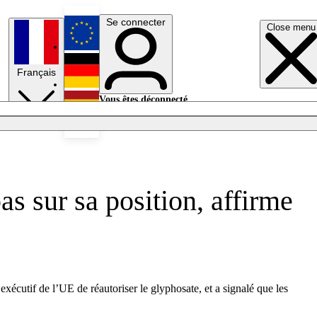
Se connecter
Close menu
English
Français
Deutsch
Vous êtes déconnecté.
Se connecter
Español
Lumières éteintes
s sur sa position, affirme
xécutif de l’UE de réautoriser le glyphosate, et a signalé que les