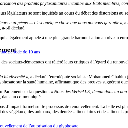
autorisation des produits phytosanitaires incombe aux États membres, co
eurs législateurs se sont inquiétés au cours du débat des distorsions au 
lteurs européens — c’est quelque chose que nous pouvons garantir »
, a
, a-t-il déclaré.
, qui a également appelé à une plus grande harmonisation au niveau eur
lement
 une période de 10 ans
 des sociaux-démocrates ont réitéré leurs critiques à l’égard du renouve
a biodiversité »
, a déclaré l’eurodéputé socialiste Mohammed Chahim (
yphosate sur la santé humaine, affirmant que des preuves suggèrent que
u Parlement sur la question.
« Nous, les Verts/ALE, demandons un non c
us, dans un communiqué.
 pas d’impact formel sur le processus de renouvellement. La balle est pl
t des végétaux, des animaux, des denrées alimentaires et des alimen
ouvellement de l’autorisation du glyphosate