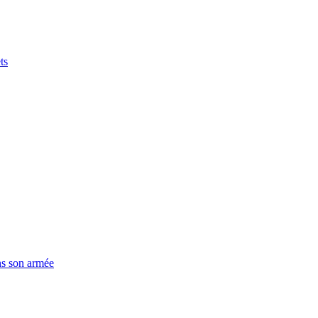
ts
ns son armée