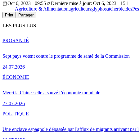
Oct 6, 2023 - 09:55
Dernière mise à jour: Oct 6, 2023 - 15:11
Agriculture & Alimentation
agriculteurs
glyphosate
herbicides
Pes
Print
Partager
LES PLUS LUS
PRO
SANTÉ
Sept pays votent contre le programme de santé de la Commission
24.07.2026
ÉCONOMIE
Merci la Chine : elle a sauvé l’économie mondiale
27.07.2026
POLITIQUE
Une enclave espagnole dépassée par l'afflux de migrants arrivant par 