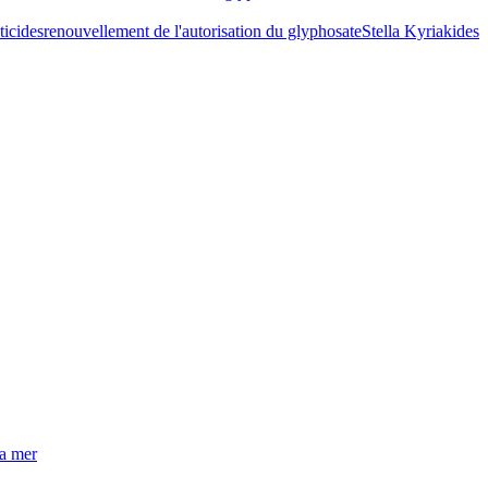
ticides
renouvellement de l'autorisation du glyphosate
Stella Kyriakides
la mer