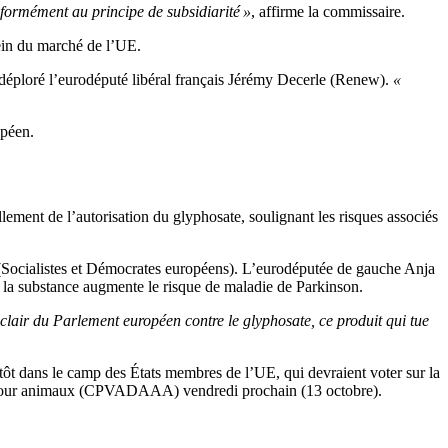
nformément au principe de subsidiarité »
, affirme la commissaire.
sein du marché de l’UE.
 déploré l’eurodéputé libéral français Jérémy Decerle (Renew).
«
opéen.
llement de l’autorisation du glyphosate, soulignant les risques associés
Socialistes et Démocrates européens). L’eurodéputée de gauche Anja
 la substance augmente le risque de maladie de Parkinson.
lair du Parlement européen contre le glyphosate, ce produit qui tue
utôt dans le camp des États membres de l’UE, qui devraient voter sur la
ts pour animaux (CPVADAAA) vendredi prochain (13 octobre).