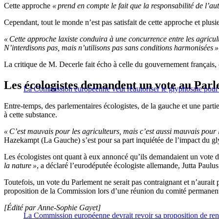
Cette approche
« prend en compte le fait que la responsabilité de l’
Cependant, tout le monde n’est pas satisfait de cette approche et plusi
« Cette approche laxiste conduira à une concurrence entre les agricu
N’interdisons pas, mais n’utilisons pas sans conditions harmonisées »
La critique de M. Decerle fait écho à celle du gouvernement français
Les écologistes demandent un vote au Par
La Commission européenne veut réautoriser le glyphosate pour
Entre-temps, des parlementaires écologistes, de la gauche et une partie
à cette substance.
« C’est mauvais pour les agriculteurs, mais c’est aussi mauvais pour l
Hazekampt (La Gauche) s’est pour sa part inquiétée de l’impact du gl
Les écologistes ont quant à eux annoncé qu’ils demandaient un vote d
la nature »
, a déclaré l’eurodéputée écologiste allemande, Jutta Paul
Toutefois, un vote du Parlement ne serait pas contraignant et n’aurait
proposition de la Commission lors d’une réunion du comité permanen
[Édité par Anne-Sophie Gayet]
La Commission européenne devrait revoir sa proposition de ren