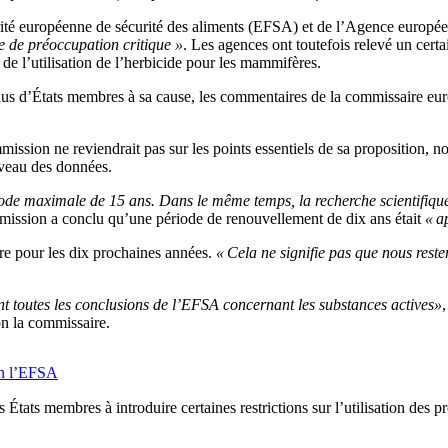
rité européenne de sécurité des aliments (EFSA) et de l’Agence europée
 de préoccupation critique »
. Les agences ont toutefois relevé un cer
s de l’utilisation de l’herbicide pour les mammifères.
plus d’États membres à sa cause, les commentaires de la commissaire eu
sion ne reviendrait pas sur les points essentiels de sa proposition, no
iveau des données.
ode maximale de 15 ans. Dans le même temps, la recherche scientifique 
ission a conclu qu’une période de renouvellement de dix ans était
« a
bre pour les dix prochaines années.
« Cela ne signifie pas que nous reste
t toutes les conclusions de l’EFSA concernant les substances actives»
,
on la commissaire.
lon l’EFSA
tats membres à introduire certaines restrictions sur l’utilisation des p