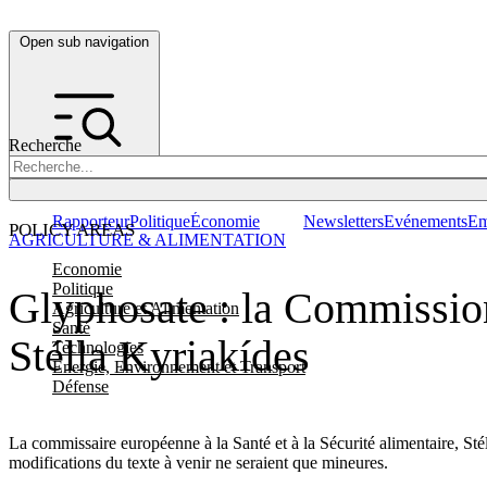
Open sub navigation
Recherche
Rapporteur
Politique
Économie
Newsletters
Evénements
Em
POLICY AREAS
AGRICULTURE & ALIMENTATION
Economie
Politique
Glyphosate : la Commission
Agriculture et Alimentation
Santé
Stélla Kyriakídes
Technologies
Energie, Environnement et Transport
Défense
La commissaire européenne à la Santé et à la Sécurité alimentaire, Stél
modifications du texte à venir ne seraient que mineures.