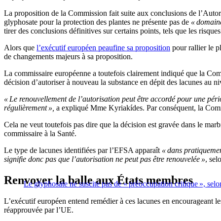
La proposition de la Commission fait suite aux conclusions de l’Auto
glyphosate pour la protection des plantes ne présente pas de
« domaine
tirer des conclusions définitives sur certains points, tels que les risque
Alors que
l’exécutif européen peaufine sa proposition
pour rallier le 
de changements majeurs à sa proposition.
La commissaire européenne a toutefois clairement indiqué que la Commis
décision d’autoriser à nouveau la substance en dépit des lacunes au n
« Le renouvellement de l’autorisation peut être accordé pour une péri
régulièrement »,
a expliqué Mme Kyriakídes. Par conséquent, la Comm
Cela ne veut toutefois pas dire que la décision est gravée dans le mar
commissaire à la Santé.
Le type de lacunes identifiées par l’EFSA apparaît
« dans pratiquemen
signifie donc pas que l’autorisation ne peut pas être renouvelée »
, sel
Renvoyer la balle aux États membres
Le glyphosate ne suscite pas de « préoccupation critique », se
L’exécutif européen entend remédier à ces lacunes en encourageant les É
réapprouvée par l’UE.