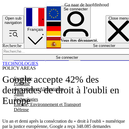
Ga naar de hoofdinhoud
Se connecter
Open sub
Close menu
English
navigation
Français
Deutsch
Vous êtes déconnecté.
Recherche
Se connecter
Español
Lumières éteintes
Se connecter
Rapporteur
Politique
Économie
Newsletters
Evénements
Em
TECHNOLOGIES
POLICY AREAS
Google accepte 42% des
Economie
Politique
demandes de droit à l'oubli en
Agriculture et Alimentation
Santé
Europe
Technologies
Energie, Environnement et Transport
Défense
Un an et demi après la consécration du « droit à l'oubli » numérique
par la justice européenne, Google a reçu 348.085 demandes