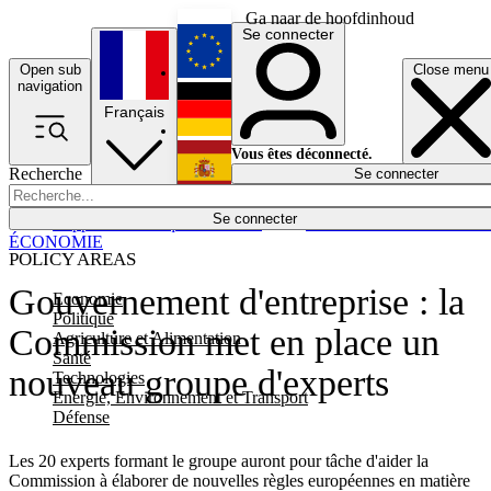
Ga naar de hoofdinhoud
Se connecter
Open sub
Close menu
English
navigation
Français
Deutsch
Vous êtes déconnecté.
Recherche
Se connecter
Español
Lumières éteintes
Se connecter
Rapporteur
Politique
Économie
Newsletters
Evénements
Em
ÉCONOMIE
POLICY AREAS
Gouvernement d'entreprise : la
Economie
Politique
Commission met en place un
Agriculture et Alimentation
Santé
nouveau groupe d'experts
Technologies
Energie, Environnement et Transport
Défense
Les 20 experts formant le groupe auront pour tâche d'aider la
Commission à élaborer de nouvelles règles européennes en matière