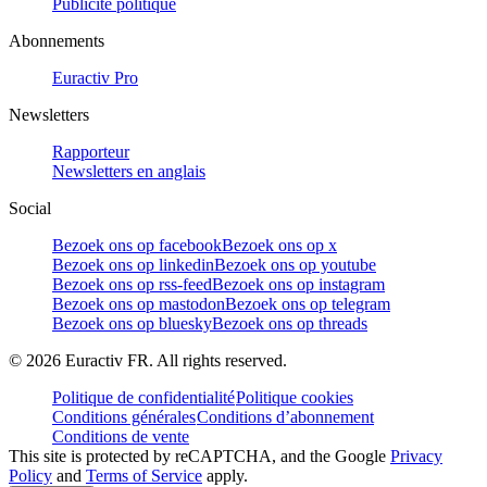
Publicité politique
Abonnements
Euractiv Pro
Newsletters
Rapporteur
Newsletters en anglais
Social
Bezoek ons op facebook
Bezoek ons op x
Bezoek ons op linkedin
Bezoek ons op youtube
Bezoek ons op rss-feed
Bezoek ons op instagram
Bezoek ons op mastodon
Bezoek ons op telegram
Bezoek ons op bluesky
Bezoek ons op threads
©
2026
Euractiv FR. All rights reserved.
Politique de confidentialité
Politique cookies
Conditions générales
Conditions d’abonnement
Conditions de vente
This site is protected by reCAPTCHA, and the Google
Privacy
Policy
and
Terms of Service
apply.