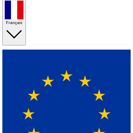
Français