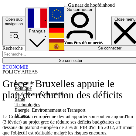
Ga naar de hoofdinhoud
Se connecter
Open sub
Close menu
English
navigation
Français
Deutsch
Vous êtes déconnecté.
Recherche
Se connecter
Español
Lumières éteintes
Se connecter
Rapporteur
Politique
Économie
Newsletters
Evénements
Em
ÉCONOMIE
POLICY AREAS
Grèce : Bruxelles appuie le
Economie
Politique
plan de réduction des déficits
Agriculture et Alimentation
Santé
Technologies
Energie, Environnement et Transport
Défense
La Commission européenne devrait apporter son soutien aujourd'hui
(3 février) au projet grec de réduire ses déficits budgétaires en
dessous du plafond européen de 3 % du PIB d'ici fin 2012, affirmant
que l'objectif est réalisable malgré les risques encourus.