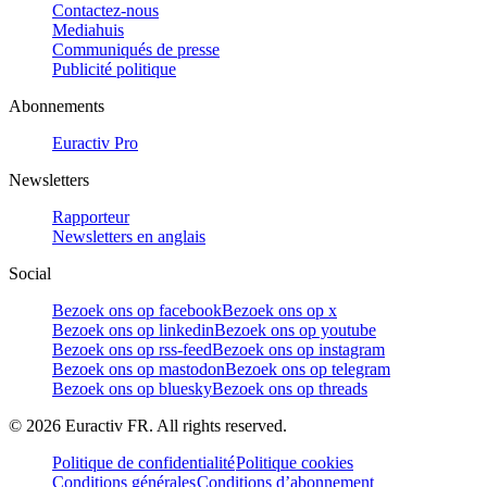
Contactez-nous
Mediahuis
Communiqués de presse
Publicité politique
Abonnements
Euractiv Pro
Newsletters
Rapporteur
Newsletters en anglais
Social
Bezoek ons op facebook
Bezoek ons op x
Bezoek ons op linkedin
Bezoek ons op youtube
Bezoek ons op rss-feed
Bezoek ons op instagram
Bezoek ons op mastodon
Bezoek ons op telegram
Bezoek ons op bluesky
Bezoek ons op threads
©
2026
Euractiv FR. All rights reserved.
Politique de confidentialité
Politique cookies
Conditions générales
Conditions d’abonnement