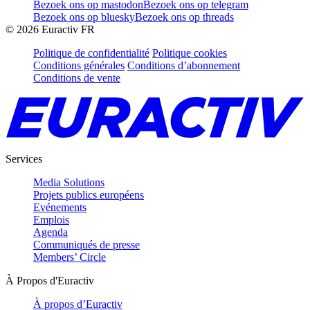
Bezoek ons op mastodon
Bezoek ons op telegram
Bezoek ons op bluesky
Bezoek ons op threads
©
2026
Euractiv FR
Politique de confidentialité
Politique cookies
Conditions générales
Conditions d’abonnement
Conditions de vente
Services
Media Solutions
Projets publics européens
Evénements
Emplois
Agenda
Communiqués de presse
Members’ Circle
À Propos d'Euractiv
À propos d’Euractiv