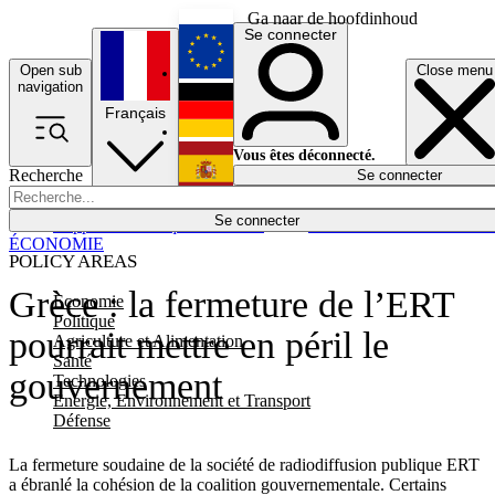
Ga naar de hoofdinhoud
Se connecter
Open sub
Close menu
English
navigation
Français
Deutsch
Vous êtes déconnecté.
Recherche
Se connecter
Español
Lumières éteintes
Se connecter
Rapporteur
Politique
Économie
Newsletters
Evénements
Em
ÉCONOMIE
POLICY AREAS
Grèce : la fermeture de l’ERT
Economie
Politique
pourrait mettre en péril le
Agriculture et Alimentation
Santé
gouvernement
Technologies
Energie, Environnement et Transport
Défense
La fermeture soudaine de la société de radiodiffusion publique ERT
a ébranlé la cohésion de la coalition gouvernementale. Certains