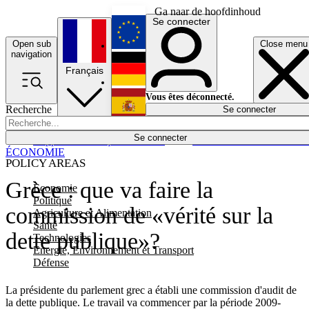
Ga naar de hoofdinhoud
Se connecter
Open sub
Close menu
English
navigation
Français
Deutsch
Vous êtes déconnecté.
Recherche
Se connecter
Español
Lumières éteintes
Se connecter
Rapporteur
Politique
Économie
Newsletters
Evénements
Em
ÉCONOMIE
POLICY AREAS
Grèce : que va faire la
Economie
Politique
commission de «vérité sur la
Agriculture et Alimentation
Santé
dette publique»?
Technologies
Energie, Environnement et Transport
Défense
La présidente du parlement grec a établi une commission d'audit de
la dette publique. Le travail va commencer par la période 2009-