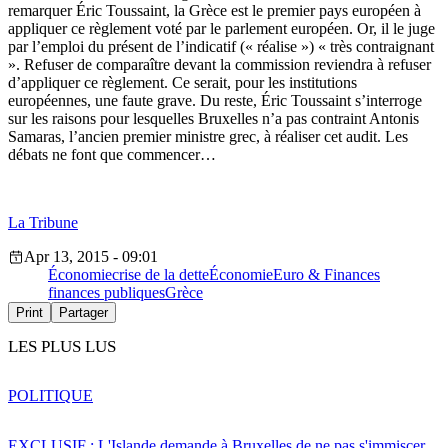
remarquer Éric Toussaint, la Grèce est le premier pays européen à
appliquer ce règlement voté par le parlement européen. Or, il le juge
par l’emploi du présent de l’indicatif (« réalise ») « très contraignant
». Refuser de comparaître devant la commission reviendra à refuser
d’appliquer ce règlement. Ce serait, pour les institutions
européennes, une faute grave. Du reste, Éric Toussaint s’interroge
sur les raisons pour lesquelles Bruxelles n’a pas contraint Antonis
Samaras, l’ancien premier ministre grec, à réaliser cet audit. Les
débats ne font que commencer…
La Tribune
Apr 13, 2015 - 09:01
Économie
crise de la dette
Économie
Euro & Finances
finances publiques
Grèce
Print
Partager
LES PLUS LUS
POLITIQUE
EXCLUSIF : L'Islande demande à Bruxelles de ne pas s'immiscer