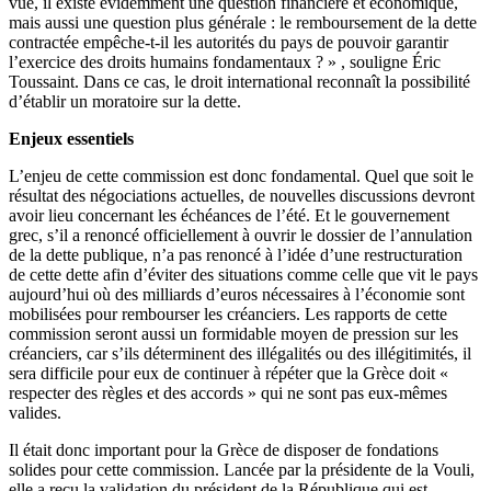
vue, il existe évidemment une question financière et économique,
mais aussi une question plus générale : le remboursement de la dette
contractée empêche-t-il les autorités du pays de pouvoir garantir
l’exercice des droits humains fondamentaux ? » , souligne Éric
Toussaint. Dans ce cas, le droit international reconnaît la possibilité
d’établir un moratoire sur la dette.
Enjeux essentiels
L’enjeu de cette commission est donc fondamental. Quel que soit le
résultat des négociations actuelles, de nouvelles discussions devront
avoir lieu concernant les échéances de l’été. Et le gouvernement
grec, s’il a renoncé officiellement à ouvrir le dossier de l’annulation
de la dette publique, n’a pas renoncé à l’idée d’une restructuration
de cette dette afin d’éviter des situations comme celle que vit le pays
aujourd’hui où des milliards d’euros nécessaires à l’économie sont
mobilisées pour rembourser les créanciers. Les rapports de cette
commission seront aussi un formidable moyen de pression sur les
créanciers, car s’ils déterminent des illégalités ou des illégitimités, il
sera difficile pour eux de continuer à répéter que la Grèce doit «
respecter des règles et des accords » qui ne sont pas eux-mêmes
valides.
Il était donc important pour la Grèce de disposer de fondations
solides pour cette commission. Lancée par la présidente de la Vouli,
elle a reçu la validation du président de la République qui est,