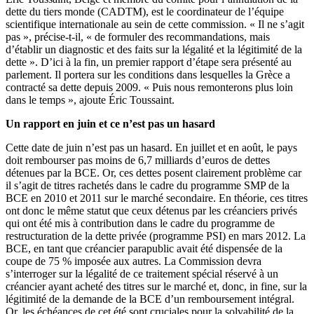
dette du tiers monde (CADTM), est le coordinateur de l’équipe
scientifique internationale au sein de cette commission. « Il ne s’agit
pas », précise-t-il, « de formuler des recommandations, mais
d’établir un diagnostic et des faits sur la légalité et la légitimité de la
dette ». D’ici à la fin, un premier rapport d’étape sera présenté au
parlement. Il portera sur les conditions dans lesquelles la Grèce a
contracté sa dette depuis 2009. « Puis nous remonterons plus loin
dans le temps », ajoute Éric Toussaint.
Un rapport en juin et ce n’est pas un hasard
Cette date de juin n’est pas un hasard. En juillet et en août, le pays
doit rembourser pas moins de 6,7 milliards d’euros de dettes
détenues par la BCE. Or, ces dettes posent clairement problème car
il s’agit de titres rachetés dans le cadre du programme SMP de la
BCE en 2010 et 2011 sur le marché secondaire. En théorie, ces titres
ont donc le même statut que ceux détenus par les créanciers privés
qui ont été mis à contribution dans le cadre du programme de
restructuration de la dette privée (programme PSI) en mars 2012. La
BCE, en tant que créancier parapublic avait été dispensée de la
coupe de 75 % imposée aux autres. La Commission devra
s’interroger sur la légalité de ce traitement spécial réservé à un
créancier ayant acheté des titres sur le marché et, donc, in fine, sur la
légitimité de la demande de la BCE d’un remboursement intégral.
Or, les échéances de cet été sont cruciales pour la solvabilité de la