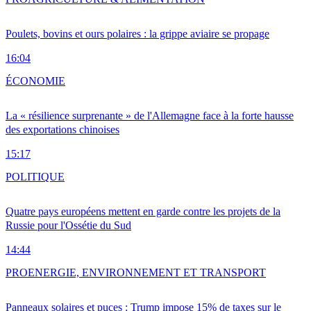
Poulets, bovins et ours polaires : la grippe aviaire se propage
16:04
ÉCONOMIE
La « résilience surprenante » de l'Allemagne face à la forte hausse
des exportations chinoises
15:17
POLITIQUE
Quatre pays européens mettent en garde contre les projets de la
Russie pour l'Ossétie du Sud
14:44
PRO
ENERGIE, ENVIRONNEMENT ET TRANSPORT
Panneaux solaires et puces : Trump impose 15% de taxes sur le