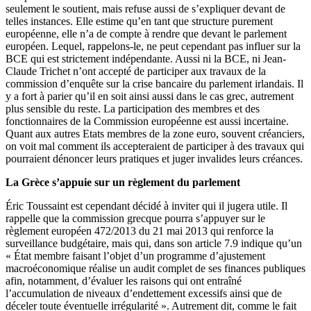
seulement le soutient, mais refuse aussi de s’expliquer devant de
telles instances. Elle estime qu’en tant que structure purement
européenne, elle n’a de compte à rendre que devant le parlement
européen. Lequel, rappelons-le, ne peut cependant pas influer sur la
BCE qui est strictement indépendante. Aussi ni la BCE, ni Jean-
Claude Trichet n’ont accepté de participer aux travaux de la
commission d’enquête sur la crise bancaire du parlement irlandais. Il
y a fort à parier qu’il en soit ainsi aussi dans le cas grec, autrement
plus sensible du reste. La participation des membres et des
fonctionnaires de la Commission européenne est aussi incertaine.
Quant aux autres Etats membres de la zone euro, souvent créanciers,
on voit mal comment ils accepteraient de participer à des travaux qui
pourraient dénoncer leurs pratiques et juger invalides leurs créances.
La Grèce s’appuie sur un règlement du parlement
Éric Toussaint est cependant décidé à inviter qui il jugera utile. Il
rappelle que la commission grecque pourra s’appuyer sur le
règlement européen 472/2013 du 21 mai 2013 qui renforce la
surveillance budgétaire, mais qui, dans son article 7.9 indique qu’un
« État membre faisant l’objet d’un programme d’ajustement
macroéconomique réalise un audit complet de ses finances publiques
afin, notamment, d’évaluer les raisons qui ont entraîné
l’accumulation de niveaux d’endettement excessifs ainsi que de
déceler toute éventuelle irrégularité ». Autrement dit, comme le fait