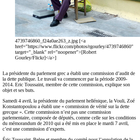
4739746860_f24a0ae263_z.jpg [<a
href="https://www.flickr.com/photos/rgourley/4739746860"
target="_blank" rel="noopener">[Robert
Gourley/Flickr]</a>]
La présidente du parlement grec a établi une commission d’audit de
la dette publique. Le travail va commencer par la période 2009-
2014. Eric Toussaint, membre de cette commission, explique son
objet et ses buts.
Samedi 4 avril, la présidente du parlement hellénique, la Vouli, Zoé
Konstantopoulou a établi une « commission de vérité sur la dette
grecque ». Cette commission n’est pas une commission
parlementaire, composée de députés, comme celle sur les conditions
du mémorandum de 2010 qui a été mis en place le mardi 7 avril,
c’est une commission d’experts.
Éric Toussaint, Belge et membre du comité pour l’annulation de la