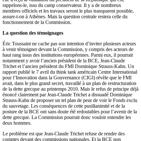
rappelons-le, issu du camp conservateur. Il y a de nombreux
membres officiels et les travaux seront le plus transparent possible,
assure-t-on à Athènes. Mais la question centrale restera celle du
fonctionnement de la Commission.
La question des témoignages
Éric Toussaint ne cache pas son intention d’inviter plusieurs acteurs
à venir témoigner devant la Commission, y compris des acteurs de
haut rang issus des institutions européennes. Parmi eux, il pourrait
notamment y avoir l’ancien président de la BCE, Jean-Claude
Trichet et l’ancien président du FMI Dominique Strauss-Kahn. Un
rapport publié le 7 avril du think tank américain Centre International
pour l’Innovation dans la Gouvernance (CIGI) révèle que le FMI
avait, dans le plus grand secret, travaillé à un plan de restructuration
de la dette grecque au printemps 2010. Mais le refus de principe déjà
énoncé clairement par Jean-Claude Trichet a dissuadé Dominique
Strauss-Kahn de proposer un tel plan de peur de voir le Fonds exclu
du sauvetage. Les conséquences de cette pusillanimité et de la
posture de la BCE ont sans doute été redoutables pour l’avenir de la
dette grecque. La Commission pourrait donc vouloir entendre les
deux hommes.
Le problème est que Jean-Claude Trichet refuse de rendre des
comptes devant des commissions nationales. Et la BCE non