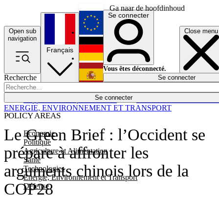
Ga naar de hoofdinhoud
Se connecter
Open sub
Close menu
English
navigation
Français
Deutsch
Vous êtes déconnecté.
Recherche
Se connecter
Español
Lumières éteintes
Se connecter
Rapporteur
Politique
Économie
Newsletters
Evénements
Em
ENERGIE, ENVIRONNEMENT ET TRANSPORT
POLICY AREAS
Le Green Brief : l’Occident se
Economie
Politique
prépare à affronter les
Agriculture et Alimentation
Santé
arguments chinois lors de la
Technologies
Energie, Environnement et Transport
COP28
Défense