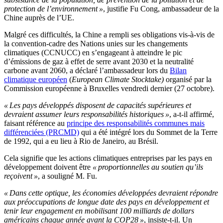
protection de l’environnement »
, justifie Fu Cong, ambassadeur de la
Chine auprès de l’UE.
Malgré ces difficultés, la Chine a rempli ses obligations vis-à-vis de
la convention-cadre des Nations unies sur les changements
climatiques (CCNUCC) en s’engageant à atteindre le pic
d’émissions de gaz à effet de serre avant 2030 et la neutralité
carbone avant 2060, a déclaré l’ambassadeur lors du
Bilan
climatique européen
(
European Climate Stocktake)
organisé par la
Commission européenne à Bruxelles vendredi dernier (27 octobre).
« Les pays développés disposent de capacités supérieures et
devraient assumer leurs responsabilités historiques »
, a-t-il affirmé,
faisant référence au
principe des responsabilités communes mais
différenciées (PRCMD)
qui a été intégré lors du Sommet de la Terre
de 1992, qui a eu lieu à Rio de Janeiro, au Brésil.
Cela signifie que les actions climatiques entreprises par les pays en
développement doivent être
« proportionnelles au soutien qu’ils
reçoivent »
, a souligné M. Fu.
« Dans cette optique, les économies développées devraient répondre
aux préoccupations de longue date des pays en développement et
tenir leur engagement en mobilisant 100 milliards de dollars
américains chaque année avant la COP28 »
, insiste-t-il. Un