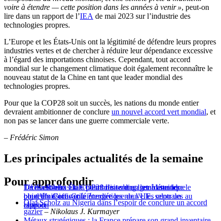
voire à étendre — cette position dans les années à venir »
, peut-on
lire dans un rapport de l’
IEA
de mai 2023 sur l’industrie des
technologies propres.
L’Europe et les États-Unis ont la légitimité de défendre leurs propres
industries vertes et de chercher à réduire leur dépendance excessive
à l’égard des importations chinoises. Cependant, tout accord
mondial sur le changement climatique doit également reconnaître le
nouveau statut de la Chine en tant que leader mondial des
technologies propres.
Pour que la COP28 soit un succès, les nations du monde entier
devraient ambitionner de conclure
un nouvel accord vert mondial
, et
non pas se lancer dans une guerre commerciale verte.
– Frédéric Simon
Les principales actualités de la semaine
Pour approfondir
Teresa Ribera : la COP28 doit s’engager à atteindre le
De nombreux États membres sont en retard sur les
L’UE est-elle sur le point d’interdire l’emblématique
pic d’émissions et à interdire les nouvelles centrales au
objectifs d’efficacité énergétique de l’UE, selon un
bouteille Coca-Cola ?
Olaf Scholz au Nigeria dans l’espoir de conclure un accord
charbon
rapport
gazier
–
Nikolaus J. Kurmayer
Métaux stratégiques : la France prépare son grand inventaire