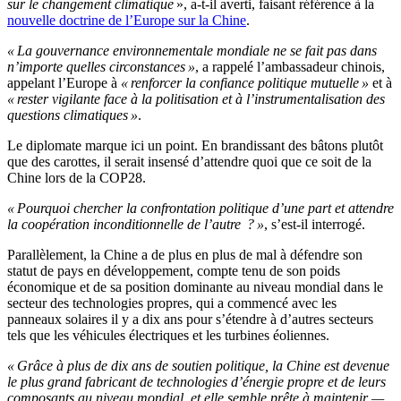
sur le changement climatique
», a-t-il averti, faisant référence à la
nouvelle doctrine de l’Europe sur la Chine
.
« La gouvernance environnementale mondiale ne se fait pas dans
n’importe quelles circonstances »
, a rappelé l’ambassadeur chinois,
appelant l’Europe à
« renforcer la confiance politique mutuelle »
et à
« rester vigilante face à la politisation et à l’instrumentalisation des
questions climatiques »
.
Le diplomate marque ici un point. En brandissant des bâtons plutôt
que des carottes, il serait insensé d’attendre quoi que ce soit de la
Chine lors de la COP28.
« Pourquoi chercher la confrontation politique d’une part et attendre
la coopération inconditionnelle de l’autre ? »
, s’est-il interrogé.
Parallèlement, la Chine a de plus en plus de mal à défendre son
statut de pays en développement, compte tenu de son poids
économique et de sa position dominante au niveau mondial dans le
secteur des technologies propres, qui a commencé avec les
panneaux solaires il y a dix ans pour s’étendre à d’autres secteurs
tels que les véhicules électriques et les turbines éoliennes.
« Grâce à plus de dix ans de soutien politique, la Chine est devenue
le plus grand fabricant de technologies d’énergie propre et de leurs
composants au niveau mondial, et elle semble prête à maintenir —