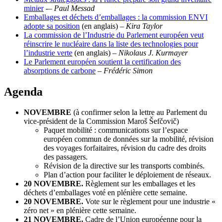
minier
-– Paul Messad
Emballages et déchets d’emballages : la commission ENVI
adopte sa position
(en anglais)
–
Kira Taylor
La commission de l’Industrie du Parlement européen veut
réinscrire le nucléaire dans la liste des technologies pour
l’industrie verte
(en anglais)
–
Nikolaus J. Kurmayer
Le Parlement européen soutient la certification des
absorptions de carbone
–
Frédéric Simon
Agenda
NOVEMBRE
(à confirmer selon la lettre au Parlement du
vice-président de la Commission Maroš Šefčovič)
Paquet mobilité : communications sur l’espace
européen commun de données sur la mobilité, révision
des voyages forfaitaires, révision du cadre des droits
des passagers.
Révision de la directive sur les transports combinés.
Plan d’action pour faciliter le déploiement de réseaux.
20 NOVEMBRE.
Règlement sur les emballages et les
déchets d’emballages voté en plénière cette semaine.
20 NOVEMBRE.
Vote sur le règlement pour une industrie «
zéro net » en plénière cette semaine.
21 NOVEMBRE.
Cadre de l’Union européenne pour la