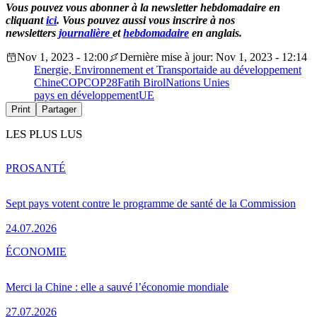
Vous pouvez vous abonner à la newsletter hebdomadaire en
cliquant
ici
. Vous pouvez aussi vous inscrire à nos
newsletters
journalière
et
hebdomadaire
en anglais.
Nov 1, 2023 - 12:00
Dernière mise à jour: Nov 1, 2023 - 12:14
Energie, Environnement et Transport
aide au développement
Chine
COP
COP28
Fatih Birol
Nations Unies
pays en développement
UE
Print
Partager
LES PLUS LUS
PRO
SANTÉ
Sept pays votent contre le programme de santé de la Commission
24.07.2026
ÉCONOMIE
Merci la Chine : elle a sauvé l’économie mondiale
27.07.2026