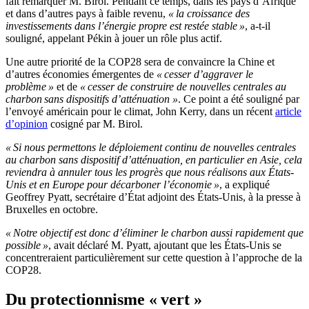
fait remarquer M. Birol. Pendant ce temps, dans les pays d’Afrique
et dans d’autres pays à faible revenu,
« la croissance des
investissements dans l’énergie propre est restée stable »
, a-t-il
souligné, appelant Pékin à jouer un rôle plus actif.
Une autre priorité de la COP28 sera de convaincre la Chine et
d’autres économies émergentes de
« cesser d’aggraver le
problème »
et de
« cesser de construire de nouvelles centrales au
charbon sans dispositifs d’atténuation »
. Ce point a été souligné par
l’envoyé américain pour le climat, John Kerry, dans un récent
article
d’opinion
cosigné par M. Birol.
« Si nous permettons le déploiement continu de nouvelles centrales
au charbon sans dispositif d’atténuation, en particulier en Asie, cela
reviendra à annuler tous les progrès que nous réalisons aux États-
Unis et en Europe pour décarboner l’économie »
, a expliqué
Geoffrey Pyatt, secrétaire d’État adjoint des États-Unis, à la presse à
Bruxelles en octobre.
« Notre objectif est donc d’éliminer le charbon aussi rapidement que
possible »
, avait déclaré M. Pyatt, ajoutant que les États-Unis se
concentreraient particulièrement sur cette question à l’approche de la
COP28.
Du protectionnisme « vert »