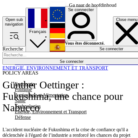
Ga naar de hoofdinhoud
Se connecter
Open sub
Close menu
English
navigation
Français
Deutsch
Vous êtes déconnecté.
Recherche
Se connecter
Español
Lumières éteintes
Se connecter
Rapporteur
Politique
Économie
Newsletters
Evénements
Em
ENERGIE, ENVIRONNEMENT ET TRANSPORT
POLICY AREAS
Günther Oettinger :
Economie
Politique
Fukushima, une chance pour
Agriculture et Alimentation
Santé
Nabucco
Technologies
Energie, Environnement et Transport
Défense
L'accident nucléaire de Fukushima et la crise de confiance qu'il a
déclenchée à l'égard de l’industrie a renforcé les chances du projet