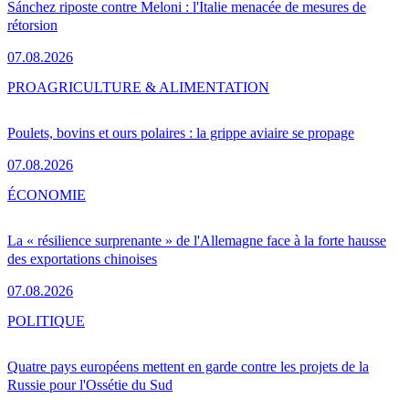
Sánchez riposte contre Meloni : l'Italie menacée de mesures de
rétorsion
07.08.2026
PRO
AGRICULTURE & ALIMENTATION
Poulets, bovins et ours polaires : la grippe aviaire se propage
07.08.2026
ÉCONOMIE
La « résilience surprenante » de l'Allemagne face à la forte hausse
des exportations chinoises
07.08.2026
POLITIQUE
Quatre pays européens mettent en garde contre les projets de la
Russie pour l'Ossétie du Sud