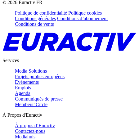
©
2026
Euractiv FR
Politique de confidentialité
Politique cookies
Conditions générales
Conditions d’abonnement
Conditions de vente
Services
Media Solutions
Projets publics européens
Evénements
Emplois
Agenda
Communiqués de presse
Members’ Circle
À Propos d'Euractiv
À propos d’Euractiv
Contactez-nous
Mediahuis