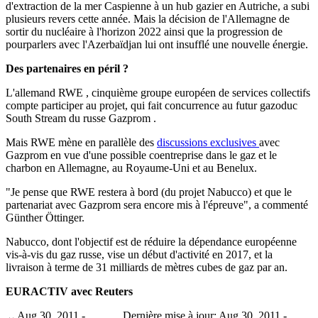
d'extraction de la mer Caspienne à un hub gazier en Autriche, a subi
plusieurs revers cette année. Mais la décision de l'Allemagne de
sortir du nucléaire à l'horizon 2022 ainsi que la progression de
pourparlers avec l'Azerbaïdjan lui ont insufflé une nouvelle énergie.
Des partenaires en péril ?
L'allemand RWE , cinquième groupe européen de services collectifs
compte participer au projet, qui fait concurrence au futur gazoduc
South Stream du russe Gazprom .
Mais RWE mène en parallèle des
discussions exclusives
avec
Gazprom en vue d'une possible coentreprise dans le gaz et le
charbon en Allemagne, au Royaume-Uni et au Benelux.
"Je pense que RWE restera à bord (du projet Nabucco) et que le
partenariat avec Gazprom sera encore mis à l'épreuve", a commenté
Günther Öttinger.
Nabucco, dont l'objectif est de réduire la dépendance européenne
vis-à-vis du gaz russe, vise un début d'activité en 2017, et la
livraison à terme de 31 milliards de mètres cubes de gaz par an.
EURACTIV avec Reuters
Aug 30, 2011 -
Dernière mise à jour: Aug 30, 2011 -