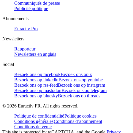
Communiqués de presse
Publicité politique
Abonnements
Euractiv Pro
Newsletters
Rapporteur
Newsletters en anglais
Social
Bezoek ons op facebook
Bezoek ons op x
Bezoek ons op linkedin
Bezoek ons op youtube
Bezoek ons op rss-feed
Bezoek ons op instagram
Bezoek ons op mastodon
Bezoek ons op telegram
Bezoek ons op bluesky
Bezoek ons op threads
©
2026
Euractiv FR. All rights reserved.
Politique de confidentialité
Politique cookies
Conditions générales
Conditions d’abonnement
Conditions de vente
This site is protected by reCAPTCHA, and the Google
Privacy