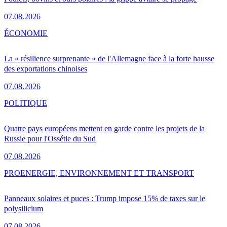
07.08.2026
ÉCONOMIE
La « résilience surprenante » de l'Allemagne face à la forte hausse
des exportations chinoises
07.08.2026
POLITIQUE
Quatre pays européens mettent en garde contre les projets de la
Russie pour l'Ossétie du Sud
07.08.2026
PRO
ENERGIE, ENVIRONNEMENT ET TRANSPORT
Panneaux solaires et puces : Trump impose 15% de taxes sur le
polysilicium
07.08.2026