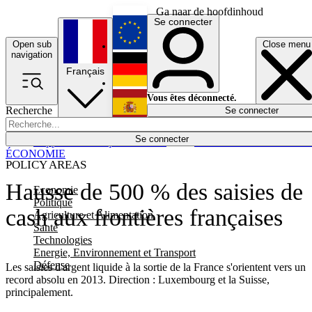
Ga naar de hoofdinhoud
Se connecter
Open sub
Close menu
English
navigation
Français
Deutsch
Vous êtes déconnecté.
Recherche
Se connecter
Español
Lumières éteintes
Se connecter
Rapporteur
Politique
Économie
Newsletters
Evénements
Em
ÉCONOMIE
POLICY AREAS
Hausse de 500 % des saisies de
Economie
Politique
cash aux frontières françaises
Agriculture et Alimentation
Santé
Technologies
Energie, Environnement et Transport
Défense
Les saisies d'argent liquide à la sortie de la France s'orientent vers un
record absolu en 2013. Direction : Luxembourg et la Suisse,
principalement.