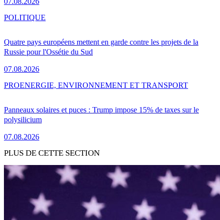
07.08.2026
POLITIQUE
Quatre pays européens mettent en garde contre les projets de la
Russie pour l'Ossétie du Sud
07.08.2026
PRO
ENERGIE, ENVIRONNEMENT ET TRANSPORT
Panneaux solaires et puces : Trump impose 15% de taxes sur le
polysilicium
07.08.2026
PLUS DE CETTE SECTION