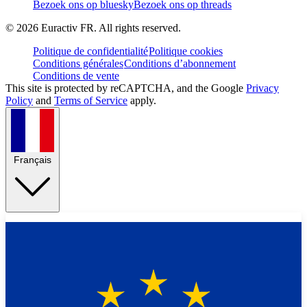
Bezoek ons op bluesky
Bezoek ons op threads
©
2026
Euractiv FR. All rights reserved.
Politique de confidentialité
Politique cookies
Conditions générales
Conditions d’abonnement
Conditions de vente
This site is protected by reCAPTCHA, and the Google
Privacy
Policy
and
Terms of Service
apply.
Français