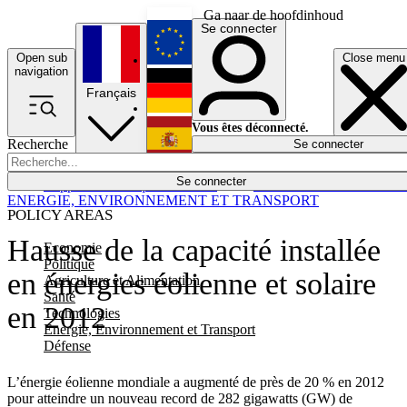
Ga naar de hoofdinhoud
Se connecter
Open sub
Close menu
English
navigation
Français
Deutsch
Vous êtes déconnecté.
Recherche
Se connecter
Español
Lumières éteintes
Se connecter
Rapporteur
Politique
Économie
Newsletters
Evénements
Em
ENERGIE, ENVIRONNEMENT ET TRANSPORT
POLICY AREAS
Hausse de la capacité installée
Economie
Politique
en énergies éolienne et solaire
Agriculture et Alimentation
Santé
en 2012
Technologies
Energie, Environnement et Transport
Défense
L’énergie éolienne mondiale a augmenté de près de 20 % en 2012
pour atteindre un nouveau record de 282 gigawatts (GW) de