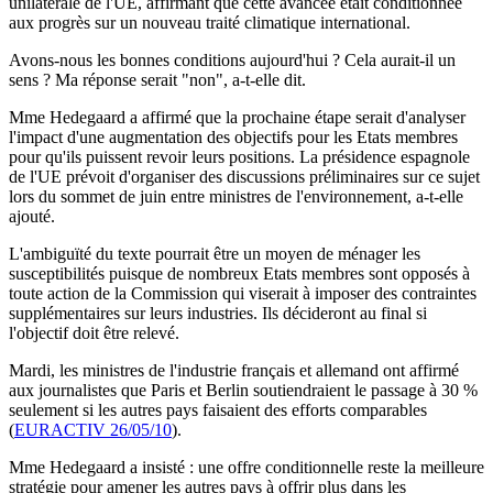
unilatérale de l'UE, affirmant que cette avancée était conditionnée
aux progrès sur un nouveau traité climatique international.
Avons-nous les bonnes conditions aujourd'hui ? Cela aurait-il un
sens ? Ma réponse serait "non", a-t-elle dit.
Mme Hedegaard a affirmé que la prochaine étape serait d'analyser
l'impact d'une augmentation des objectifs pour les Etats membres
pour qu'ils puissent revoir leurs positions. La présidence espagnole
de l'UE prévoit d'organiser des discussions préliminaires sur ce sujet
lors du sommet de juin entre ministres de l'environnement, a-t-elle
ajouté.
L'ambiguïté du texte pourrait être un moyen de ménager les
susceptibilités puisque de nombreux Etats membres sont opposés à
toute action de la Commission qui viserait à imposer des contraintes
supplémentaires sur leurs industries. Ils décideront au final si
l'objectif doit être relevé.
Mardi, les ministres de l'industrie français et allemand ont affirmé
aux journalistes que Paris et Berlin soutiendraient le passage à 30 %
seulement si les autres pays faisaient des efforts comparables
(
EURACTIV 26/05/10
).
Mme Hedegaard a insisté : une offre conditionnelle reste la meilleure
stratégie pour amener les autres pays à offrir plus dans les