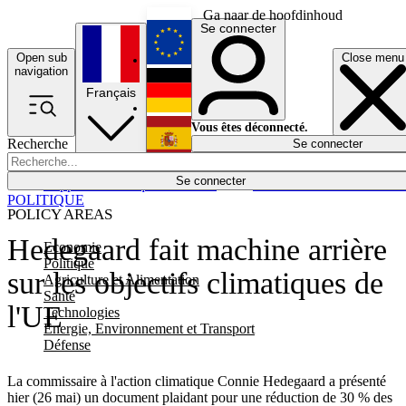
Ga naar de hoofdinhoud
Se connecter
Open sub
Close menu
English
navigation
Français
Deutsch
Vous êtes déconnecté.
Recherche
Se connecter
Español
Lumières éteintes
Se connecter
Rapporteur
Politique
Économie
Newsletters
Evénements
Em
POLITIQUE
POLICY AREAS
Hedegaard fait machine arrière
Economie
Politique
sur les objectifs climatiques de
Agriculture et Alimentation
Santé
l'UE
Technologies
Energie, Environnement et Transport
Défense
La commissaire à l'action climatique Connie Hedegaard a présenté
hier (26 mai) un document plaidant pour une réduction de 30 % des