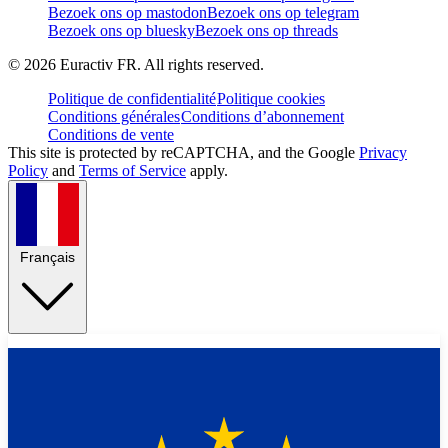
Bezoek ons op mastodon
Bezoek ons op telegram
Bezoek ons op bluesky
Bezoek ons op threads
©
2026
Euractiv FR. All rights reserved.
Politique de confidentialité
Politique cookies
Conditions générales
Conditions d’abonnement
Conditions de vente
This site is protected by reCAPTCHA, and the Google
Privacy
Policy
and
Terms of Service
apply.
Français