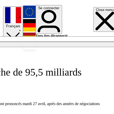
Se connecter
Close menu
English
Français
Deutsch
Vous êtes déconnecté.
Se connecter
Español
Lumières éteintes
he de 95,5 milliards
nt prononcés mardi 27 avril, après des années de négociations