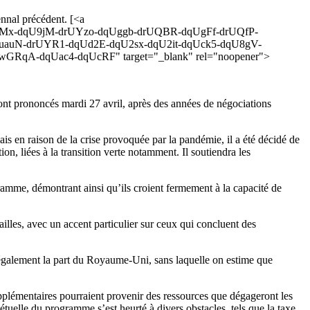
nnal précédent. [<a
dqU8Mx-dqU9jM-drUYzo-dqUggb-drUQBR-dqUgFf-drUQfP-
auN-drUYR1-dqUd2E-dqU2sx-dqU2it-dqUck5-dqU8gV-
A-dqUac4-dqUcRF" target="_blank" rel="noopener">
nt prononcés mardi 27 avril, après des années de négociations
is en raison de la crise provoquée par la pandémie, il a été décidé de
n, liées à la transition verte notamment. Il soutiendra les
ramme, démontrant ainsi qu’ils croient fermement à la capacité de
ailles, avec un accent particulier sur ceux qui concluent des
 également la part du Royaume-Uni, sans laquelle on estime que
plémentaires pourraient provenir des ressources que dégageront les
tuelle du programme s’est heurté à divers obstacles, tels que la taxe