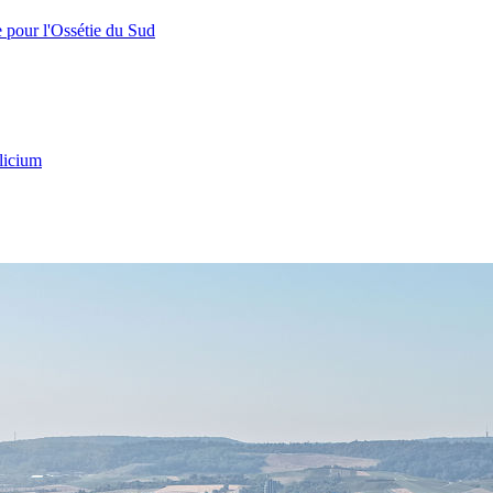
e pour l'Ossétie du Sud
licium