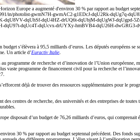
orizon Europe a augmenté d'environ 30 % par rapport au budget septe
169502991/in/photolist-gwmN7H-gwmAC2-g1EDcJ-dqU2Rk-dqUg7q-
K-dqU8VV-dqUhSf-dqU4HZ-drUQ6t-dqUbjM-dqUgWJ-dqUgpd-5Zu
-dqU97t-dqUc4T-dqUcvx-drUYXy-hmBVB4-dqU26H-dwGRG3-dwGRq
udget s’élèvera à 95,5 milliards d’euros. Les députés européens se so
me. Un article d’
Euractiv Italie
.
euros au programme de recherche et d’innovation de l’Union européenne, ma
lus vaste programme de financement civil pour la recherche et l’innovatio
27.
 s’efforcent déjà de trouver des ressources supplémentaires pour le prog
 des centres de recherche, des universités et des entreprises de toutes t
urables.
rope disposait d’un budget de 76,26 milliards d’euros, qui comprenait
environ 30 % par rapport au budget septennal précédent. Des fonds sup
s annuels des différents programmes. L’élan visant à l’amélioration perpé