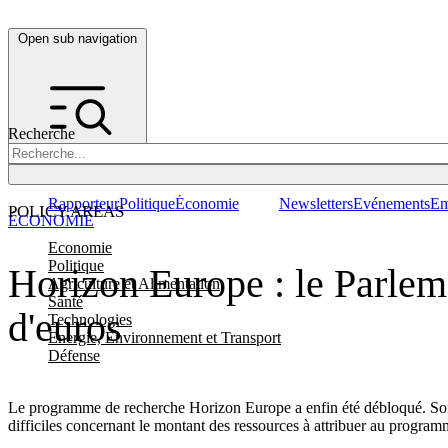
Open sub navigation
Recherche
Rapporteur
Politique
Économie
Newsletters
Evénements
Em
POLICY AREAS
ÉCONOMIE
Economie
Politique
Horizon Europe : le Parlem
Agriculture et Alimentation
Santé
d'euros
Technologies
Energie, Environnement et Transport
Défense
Le programme de recherche Horizon Europe a enfin été débloqué. Son b
difficiles concernant le montant des ressources à attribuer au program