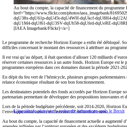
Au bout du compte, la capacité de financement du programme H
href="https://www.flickr.com/photos/iaea_imagebank/8
dqU38x-dqU61p-dqU45t-dqU4WH-dqUkcf-dqU8H4-dqU2A
dqU1M4-dqUf61-dqU3SV-dqUb58-dqUfed-dqUeRE-dqU8RH
[IAEA Imagebank/Flickr]</a>]
Le programme de recherche Horizon Europe a enfin été débloqué. Son b
difficiles concernant le montant des ressources à attribuer au program
Il est vrai qu’au départ, il était question d’allouer 120 milliards d’
réserver certaines ressources à un autre fonds. Horizon Europe est le p
programmes européens dans ces domaines durant la période 2021-20
En dépit du feu vert de l’hémicycle, plusieurs groupes parlementaires
relance économique résultant de son bon fonctionnement.
Les destinataires potentiels des fonds accordés par Horizon Europe sont
partenariats permettant de développer des propositions innovantes et d
Lors de la période budgétaire précédente, soit 2014-2020, Horizon Eu
L’inquiétude plane sur la recherche britannique après le Brexit
l’enveloppe totale aurait été d’environ 67 milliards d’euros.
Au bout du compte, la capacité de financement actuelle a augmenté d’
amendes infligées par l’antitrust européen et des excédents budgétaire