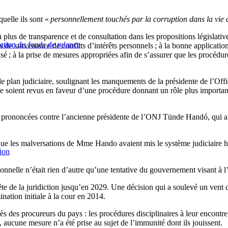
quelle ils sont «
personnellement touchés par la corruption dans la vie 
 plus de transparence et de consultation dans les propositions législativ
ation du fonds de relance
s de survenance de conflits d’intérêts personnels ; à la bonne applicatio
isé ; à la prise de mesures appropriées afin de s’assurer que les procéd
 le plan judiciaire, soulignant les manquements de la présidente de l’Of
soient revus en faveur d’une procédure donnant un rôle plus important au
rononcées contre l’ancienne présidente de l’ONJ Tünde Handó, qui a dep
que les malversations de Mme Hando avaient mis le système judiciaire 
ion
onnelle n’était rien d’autre qu’une tentative du gouvernement visant à l’
ête de la juridiction jusqu’en 2029. Une décision qui a soulevé un vent 
ination initiale à la cour en 2014.
s des procureurs du pays : les procédures disciplinaires à leur encontr
aucune mesure n’a été prise au sujet de l’immunité dont ils jouissent.