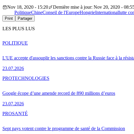
Nov 18, 2020 - 15:20
Dernière mise à jour: Nov 20, 2020 - 08:5
Politique
Chine
Conseil de l'Europe
Hongrie
International
lutte co
Print
Partager
LES PLUS LUS
POLITIQUE
L'UE accepte d'assouplir les sanctions contre la Russie face à la résis
23.07.2026
PRO
TECHNOLOGIES
Google écope d’une amende record de 890 millions d’euros
23.07.2026
PRO
SANTÉ
Sept pays votent contre le programme de santé de la Commission