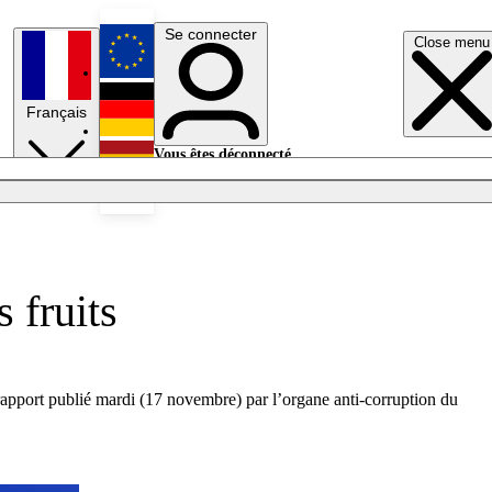
Se connecter
Close menu
English
Français
Deutsch
Vous êtes déconnecté.
Se connecter
Español
Lumières éteintes
 fruits
un rapport publié mardi (17 novembre) par l’organe anti-corruption du