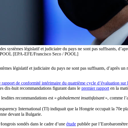
 des systèmes législatif et judiciaire du pays ne sont pas suffisants, d’a
o / POOL [EPA-EFE/Francisco Seco / POOL]
ystèmes législatif et judiciaire du pays ne sont pas suffisants, d’après 
rapport de conformité intérimaire du quatrième cycle d’évaluation sur 
 des dix-huit recommandations figurant dans le
premier rapport
en la mati
 lesdites recommandations est «
globalement insatisfaisant
», comme l’a
nsparency International (TI) indiquait que la Hongrie occupait la 70e
pl
enne devant la Bulgarie.
Hongrois sondés dans le cadre d’une
étude
publiée par l’Eurobaromètre