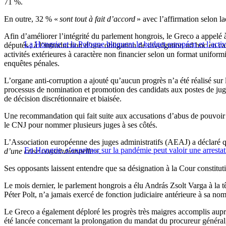
71 %.
En outre, 32 % «
sont tout à fait d’accord
» avec l’affirmation selon la
Afin d’améliorer l’intégrité du parlement hongrois, le Greco a appelé à
La Hongrie et la Pologne bloquent le budget européen et l’activ
députés ; à l’introduction d’une obligation de divulgation ad hoc en ca
activités extérieures à caractère non financier selon un format uniform
enquêtes pénales.
L’organe anti-corruption a ajouté qu’aucun progrès n’a été réalisé sur
processus de nomination et promotion des candidats aux postes de juge 
de décision discrétionnaire et biaisée.
Une recommandation qui fait suite aux accusations d’abus de pouvoir p
le CNJ pour nommer plusieurs juges à ses côtés.
L’Association européenne des juges administratifs (AEAJ) a déclaré 
En Hongrie, s’exprimer sur la pandémie peut valoir une arrestat
d’une crise constitutionnelle
».
Ses opposants laissent entendre que sa désignation à la Cour constituti
Le mois dernier, le parlement hongrois a élu András Zsolt Varga à la t
Péter Polt, n’a jamais exercé de fonction judiciaire antérieure à sa nom
Le Greco a également déploré les progrès très maigres accomplis auprè
été lancée concernant la prolongation du mandat du procureur général, 