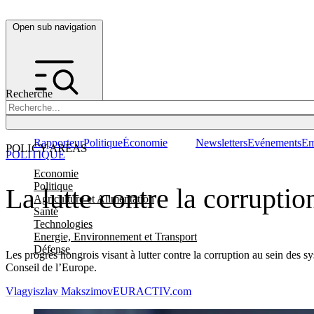
Open sub navigation
Recherche
Rapporteur
Politique
Économie
Newsletters
Evénements
Em
POLICY AREAS
POLITIQUE
Economie
Politique
La lutte contre la corruptio
Agriculture et Alimentation
Santé
Technologies
Energie, Environnement et Transport
Défense
Les progrès hongrois visant à lutter contre la corruption au sein des s
Conseil de l’Europe.
Vlagyiszlav Makszimov
EURACTIV.com