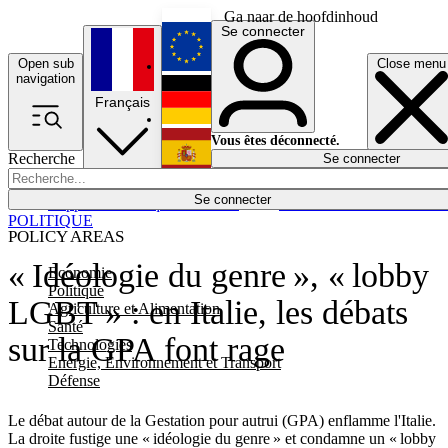
Ga naar de hoofdinhoud
Se connecter
Open sub
Close menu
English
navigation
Français
Deutsch
Vous êtes déconnecté.
Recherche
Se connecter
Español
Lumières éteintes
Se connecter
Rapporteur
Politique
Économie
Newsletters
Evénements
Em
POLITIQUE
POLICY AREAS
« Idéologie du genre », « lobby
Economie
Politique
LGBT » : en Italie, les débats
Agriculture et Alimentation
Santé
sur la GPA font rage
Technologies
Energie, Environnement et Transport
Défense
Le débat autour de la Gestation pour autrui (GPA) enflamme l'Italie.
La droite fustige une « idéologie du genre » et condamne un « lobby