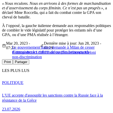
« Nous reculons. Nous en arrivons à des formes de marchandisation
et d’asservissement du corps féminin. Ce n’est pas un progrès »,
a
déclaré Mme Roccella, qui a fait du combat contre la GPA son
cheval de bataille.
À l’opposé, la gauche italienne demande aux responsables politiques
de combler le vide législatif pour protéger les enfants nés d’une
GPA, ou d’une PMA réalisée à l’étranger.
Mar 20, 2023 -
Dernière mise à jour: Jun 28, 2023 -
Le gouvernement italien demande à Milan de cesser
07:21
18:29
d’enregistrer les enfants de couples homosexuels
Politique
droits LGBT
Extrême Droite
Giorgia Meloni
non-discrimination
Print
Partager
LES PLUS LUS
POLITIQUE
L'UE accepte d'assouplir les sanctions contre la Russie face à la
résistance de la Grèce
23.07.2026