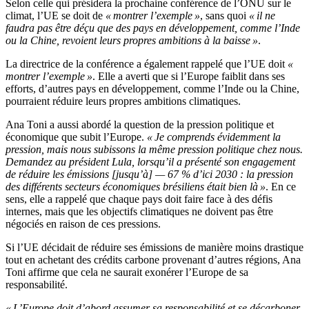
Selon celle qui présidera la prochaine conférence de l’ONU sur le
climat, l’UE se doit de
« montrer l’exemple »
, sans quoi
« il ne
faudra pas être déçu que des pays en développement, comme l’Inde
ou la Chine, revoient leurs propres ambitions à la baisse »
.
La directrice de la conférence a également rappelé que l’UE doit
«
montrer l’exemple »
. Elle a averti que si l’Europe faiblit dans ses
efforts, d’autres pays en développement, comme l’Inde ou la Chine,
pourraient réduire leurs propres ambitions climatiques.
Ana Toni a aussi abordé la question de la pression politique et
économique que subit l’Europe.
« Je comprends évidemment la
pression, mais nous subissons la même pression politique chez nous.
Demandez au président Lula, lorsqu’il a présenté son engagement
de réduire les émissions [jusqu’à] — 67 % d’ici 2030 : la pression
des différents secteurs économiques brésiliens était bien là »
. En ce
sens, elle a rappelé que chaque pays doit faire face à des défis
internes, mais que les objectifs climatiques ne doivent pas être
négociés en raison de ces pressions.
Si l’UE décidait de réduire ses émissions de manière moins drastique
tout en achetant des crédits carbone provenant d’autres régions, Ana
Toni affirme que cela ne saurait exonérer l’Europe de sa
responsabilité.
« L’Europe doit d’abord assumer sa responsabilité et se décarboner.