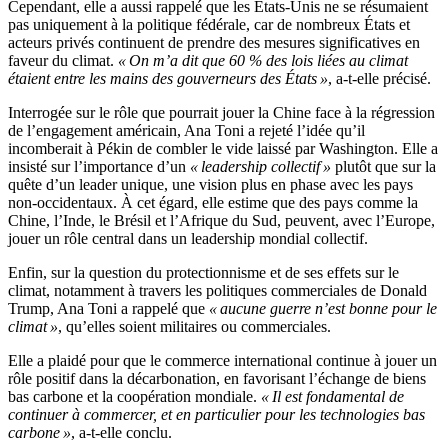
Cependant, elle a aussi rappelé que les États-Unis ne se résumaient
pas uniquement à la politique fédérale, car de nombreux États et
acteurs privés continuent de prendre des mesures significatives en
faveur du climat.
« On m’a dit que 60 % des lois liées au climat
étaient entre les mains des gouverneurs des États »
, a-t-elle précisé.
Interrogée sur le rôle que pourrait jouer la Chine face à la régression
de l’engagement américain, Ana Toni a rejeté l’idée qu’il
incomberait à Pékin de combler le vide laissé par Washington. Elle a
insisté sur l’importance d’un
« leadership collectif »
plutôt que sur la
quête d’un leader unique, une vision plus en phase avec les pays
non-occidentaux. À cet égard, elle estime que des pays comme la
Chine, l’Inde, le Brésil et l’Afrique du Sud, peuvent, avec l’Europe,
jouer un rôle central dans un leadership mondial collectif.
Enfin, sur la question du protectionnisme et de ses effets sur le
climat, notamment à travers les politiques commerciales de Donald
Trump, Ana Toni a rappelé que
« aucune guerre n’est bonne pour le
climat »
, qu’elles soient militaires ou commerciales.
Elle a plaidé pour que le commerce international continue à jouer un
rôle positif dans la décarbonation, en favorisant l’échange de biens
bas carbone et la coopération mondiale.
« Il est fondamental de
continuer à commercer, et en particulier pour les technologies bas
carbone »
, a-t-elle conclu.