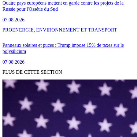
Quatre pays européens mettent en garde contre les projets de la
Russie pour l'Ossétie du Sud
07.08.2026
PRO
ENERGIE, ENVIRONNEMENT ET TRANSPORT
Panneaux solaires et puces : Trump impose 15% de taxes sur le
polysilicium
07.08.2026
PLUS DE CETTE SECTION