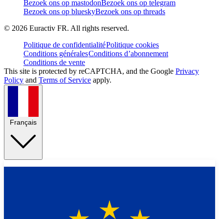
Bezoek ons op mastodon
Bezoek ons op telegram
Bezoek ons op bluesky
Bezoek ons op threads
©
2026
Euractiv FR. All rights reserved.
Politique de confidentialité
Politique cookies
Conditions générales
Conditions d’abonnement
Conditions de vente
This site is protected by reCAPTCHA, and the Google
Privacy
Policy
and
Terms of Service
apply.
Français