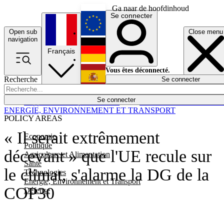
Ga naar de hoofdinhoud
Se connecter
Open sub
Close menu
English
navigation
Français
Deutsch
Vous êtes déconnecté.
Recherche
Se connecter
Español
Lumières éteintes
Se connecter
Rapporteur
Politique
Économie
Newsletters
Evénements
Em
ENERGIE, ENVIRONNEMENT ET TRANSPORT
POLICY AREAS
« Il serait extrêmement
Economie
Politique
décevant » que l'UE recule sur
Agriculture et Alimentation
Santé
le climat, s'alarme la DG de la
Technologies
Energie, Environnement et Transport
COP30
Défense