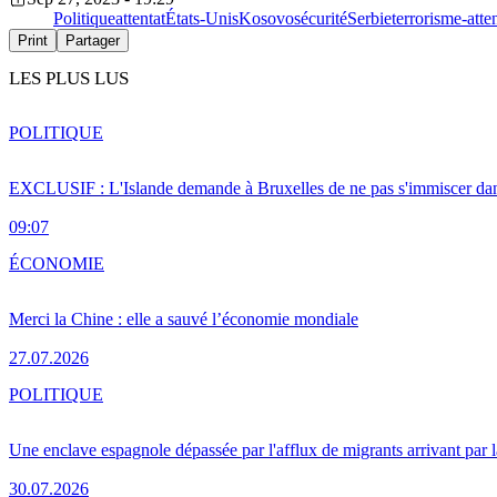
Politique
attentat
États-Unis
Kosovo
sécurité
Serbie
terrorisme-atte
Print
Partager
LES PLUS LUS
POLITIQUE
EXCLUSIF : L'Islande demande à Bruxelles de ne pas s'immiscer dan
09:07
ÉCONOMIE
Merci la Chine : elle a sauvé l’économie mondiale
27.07.2026
POLITIQUE
Une enclave espagnole dépassée par l'afflux de migrants arrivant par 
30.07.2026