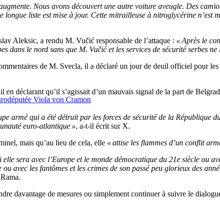
 augmente. Nous avons découvert une autre voiture aveugle. Des camions
longue liste est mise à jour. Cette mitrailleuse à nitroglycérine n’est m
slav Aleksic, a rendu M. Vučić responsable de l’attaque :
« Après le con
s dans le nord sans que M. Vučić et les services de sécurité serbes ne 
entaires de M. Svecla, il a déclaré un jour de deuil officiel pour les qu
 en déclarant qu’il s’agissait d’un mauvais signal de la part de Belgrade 
l’eurodéputée Viola von Cramon
e armé qui a été détruit par les forces de sécurité de la République du 
munauté euro-atlantique »
, a-t-il écrit sur X.
minel, mais qu’au lieu de cela, elle
« attise les flammes d’un conflit ar
 elle sera avec l’Europe et le monde démocratique du 21e siècle ou avec
ou avec les fantômes et les crimes de son passé peu glorieux des anné
. Rama.
rendre davantage de mesures ou simplement continuer à suivre le dialogue p