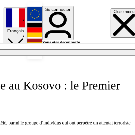
Se connecter
Close menu
English
Français
Deutsch
Vous êtes déconnecté.
Se connecter
Español
Lumières éteintes
te au Kosovo : le Premier
ić, parmi le groupe d’individus qui ont perpétré un attentat terroriste