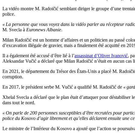
La vidéo montre M. Radoičić semblant diriger le groupe d’une trentai
police.
« La personne que vous voyez dans la vidéo parler au récepteur radio es
M. Svecla à
Euronews Albanie
.
Milan Radoičić est un homme d’affaires et un politicien au passé coloré
d’excavation illégale de gravier, mais a finalement été acquitté en 201
Il a également été accusé d’être lié à l’
assassinat d’Oliver Ivanović
, p
Aleksandar Vučić a déclaré que Milan Radoičić n’était en aucun cas li
En 2021, le département du Trésor des États-Unis a placé M. Radoičić s
corruption.
En 2017, le président serbe M. Vučić a qualifié M. Radoičić de
« gar
Xhelal Svecla a déclaré que le plan était d’attaquer pour déstabiliser 
dans tout le nord.
« On parle de 200 personnes susceptibles d’être recrutées pour particip
police du Kosovo d’agir librement et qu’elles déclarent ensuite une 
Le ministre de l’Intérieur du Kosovo a ajouté que l’action se poursuiv