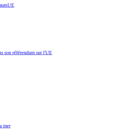
ntats
UE
s son référendum sur l'UE
la mer