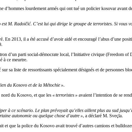
ne d’hommes lourdement armés qui ont tué un policier kosovar avant de 
t M. Radoičić. C’est lui qui dirige le groupe de terroristes. Si vous voye
. En 2013, il a été accusé d’avoir aidé et encouragé l’abus d’une positi
9.
atron d’un parti social-démocrate local, l’Initiative civique (Freedom of
é à ce meurtre.
ur sa liste de ressortissants spécialement désignés et de personnes blo
dien du Kosovo et de la Métochie »
.
le nord du Kosovo, et que les
« terroristes »
avaient l’intention de se rend
er à ce scénario. Le plan prévoyait qu’elles aillent plus au sud jusqu’à
certaine autonomie ou quelque chose d’autre »
, a déclaré M. Sveçla.
ait et que la police du Kosovo avait trouvé d’autres camions et bulldoze