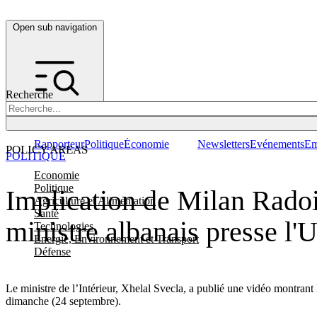
Open sub navigation
Recherche
Rapporteur
Politique
Économie
Newsletters
Evénements
Em
POLICY AREAS
POLITIQUE
Economie
Politique
Implication de Milan Radoič
Agriculture et Alimentation
Santé
ministre albanais presse l'U
Technologies
Energie, Environnement et Transport
Défense
Le ministre de l’Intérieur, Xhelal Svecla, a publié une vidéo montrant 
dimanche (24 septembre).