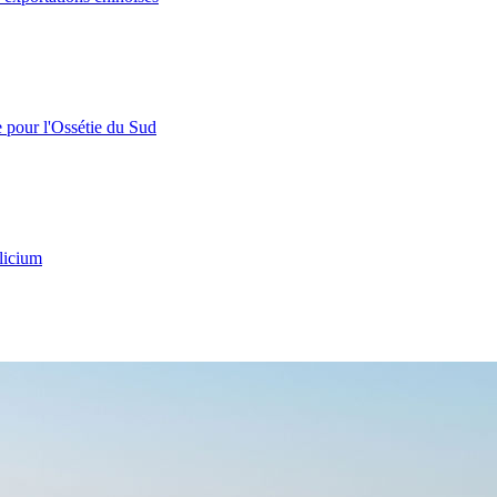
e pour l'Ossétie du Sud
licium