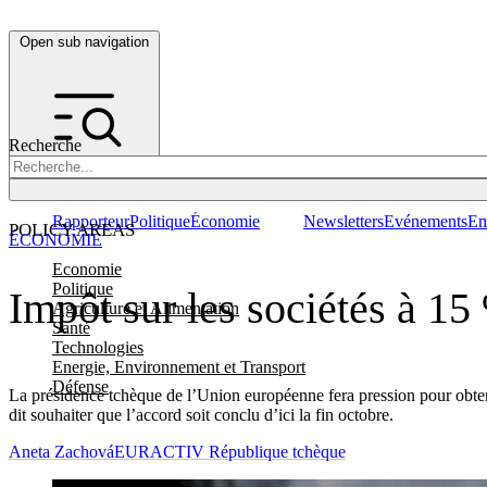
Open sub navigation
Recherche
Rapporteur
Politique
Économie
Newsletters
Evénements
Em
POLICY AREAS
ÉCONOMIE
Economie
Politique
Impôt sur les sociétés à 15
Agriculture et Alimentation
Santé
Technologies
Energie, Environnement et Transport
Défense
La présidence tchèque de l’Union européenne fera pression pour obten
dit souhaiter que l’accord soit conclu d’ici la fin octobre.
Aneta Zachová
EURACTIV République tchèque