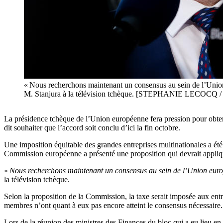
« Nous recherchons maintenant un consensus au sein de l’Union 
M. Stanjura à la télévision tchèque. [STEPHANIE LECOCQ 
La présidence tchèque de l’Union européenne fera pression pour obten
dit souhaiter que l’accord soit conclu d’ici la fin octobre.
Une imposition équitable des grandes entreprises multinationales a é
Commission européenne a présenté une proposition qui devrait appli
«
Nous recherchons maintenant un consensus au sein de l’Union europé
la télévision tchèque.
Selon la proposition de la Commission, la taxe serait imposée aux entr
membres n’ont quant à eux pas encore atteint le consensus nécessaire.
Lors de la réunion des ministres des Finances du bloc qui a eu lieu en