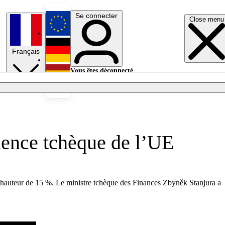
Se connecter
Close menu
English
Français
Deutsch
Vous êtes déconnecté.
Se connecter
Español
Lumières éteintes
idence tchèque de l’UE
à hauteur de 15 %. Le ministre tchèque des Finances Zbyněk Stanjura a