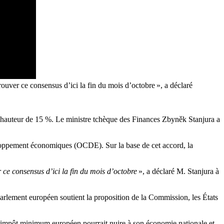
uver ce consensus d’ici la fin du mois d’octobre », a déclaré
à hauteur de 15 %. Le ministre tchèque des Finances Zbyněk Stanjura a
eloppement économiques (OCDE). Sur la base de cet accord, la
ce consensus d’ici la fin du mois d’octobre
», a déclaré M. Stanjura à
Parlement européen soutient la proposition de la Commission, les États
’un impôt minimum européen pourrait nuire à son économie nationale et