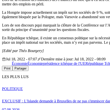
mettre des emplois en péril.
La Hongrie impose actuellement un impôt sur les sociétés de 9 %, soit 
également bloquée par la Pologne, mais Varsovie a abandonné son veto
Lors de son discours pqui marquait la clôture de la Conférence sur l’A
sortir du principe d’unanimité pour les questions fiscales.
En République tchèque, il existe un consensus politique sur la nécess
place un impôt national sur les sociétés, mais n’y est pas parvenu. Le
[Edité par Théo Bourgery]
Jul 18, 2022 - 07:07
Dernière mise à jour: Jul 18, 2022 - 08:09
Économie
Économie
présidence tchèque de l'UE
République Tc
Print
Partager
LES PLUS LUS
POLITIQUE
EXCLUSIF : L'Islande demande à Bruxelles de ne pas s'immiscer dan
07.08.2026