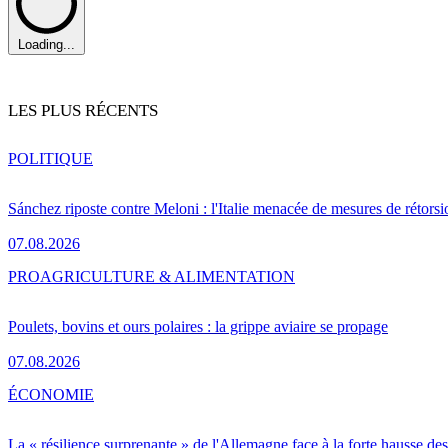
Loading...
LES PLUS RÉCENTS
POLITIQUE
Sánchez riposte contre Meloni : l'Italie menacée de mesures de rétorsi
07.08.2026
PRO
AGRICULTURE & ALIMENTATION
Poulets, bovins et ours polaires : la grippe aviaire se propage
07.08.2026
ÉCONOMIE
La « résilience surprenante » de l'Allemagne face à la forte hausse de