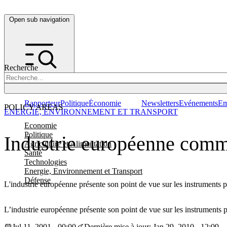
Open sub navigation
Recherche
Rapporteur
Politique
Économie
Newsletters
Evénements
Em
POLICY AREAS
ENERGIE, ENVIRONNEMENT ET TRANSPORT
Economie
Politique
Industrie européenne comme
Agriculture et Alimentation
Santé
Technologies
Energie, Environnement et Transport
Défense
L'industrie européenne présente son point de vue sur les instruments pr
L’industrie européenne présente son point de vue sur les instruments pr
Jul 11, 2001 - 00:00
Dernière mise à jour: Jan 29, 2010 - 12:09