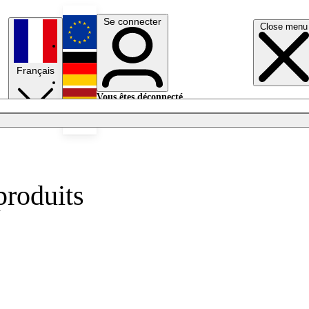
Se connecter
Close menu
English
Français
Deutsch
Vous êtes déconnecté.
Se connecter
Español
Lumières éteintes
produits