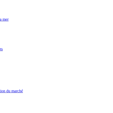
la mer
ts
ation du marché