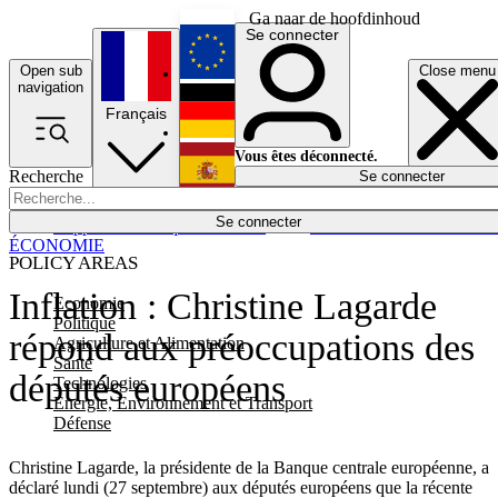
Ga naar de hoofdinhoud
Se connecter
Open sub
Close menu
English
navigation
Français
Deutsch
Vous êtes déconnecté.
Recherche
Se connecter
Español
Lumières éteintes
Se connecter
Rapporteur
Politique
Économie
Newsletters
Evénements
Em
ÉCONOMIE
POLICY AREAS
Inflation : Christine Lagarde
Economie
Politique
répond aux préoccupations des
Agriculture et Alimentation
Santé
députés européens
Technologies
Energie, Environnement et Transport
Défense
Christine Lagarde, la présidente de la Banque centrale européenne, a
déclaré lundi (27 septembre) aux députés européens que la récente