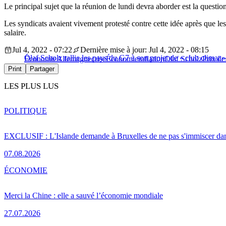
Le principal sujet que la réunion de lundi devra aborder est la question
Les syndicats avaient vivement protesté contre cette idée après que l
salaire.
Jul 4, 2022 - 07:22
Dernière mise à jour: Jul 4, 2022 - 08:15
Olaf Scholz rallie les pays du G7 à son projet de « club climat »
Économie
Allemagne
crise
Économie
inflation
Olaf Scholz
Prix de
Print
Partager
LES PLUS LUS
POLITIQUE
EXCLUSIF : L'Islande demande à Bruxelles de ne pas s'immiscer dan
07.08.2026
ÉCONOMIE
Merci la Chine : elle a sauvé l’économie mondiale
27.07.2026