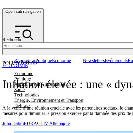
Open sub navigation
Recherche
Rapporteur
Politique
Économie
Newsletters
Evénements
Em
POLICY AREAS
ÉCONOMIE
Economie
Politique
Inflation élevée : une « dy
Agriculture et Alimentation
Santé
Technologies
Energie, Environnement et Transport
Défense
À la veille d’une réunion cruciale avec les partenaires sociaux, le chan
mesures pour diminuer la pression exercée par la flambée des prix de l
Julia Dahm
EURACTIV Allemagne