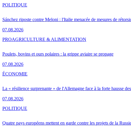
POLITIQUE
Sánchez riposte contre Meloni : l'Italie menacée de mesures de rétorsi
07.08.2026
PRO
AGRICULTURE & ALIMENTATION
Poulets, bovins et ours polaires : la grippe aviaire se propage
07.08.2026
ÉCONOMIE
La « résilience surprenante » de l'Allemagne face à la forte hausse de
07.08.2026
POLITIQUE
Quatre pays européens mettent en garde contre les projets de la Russi