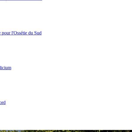
e pour l'Ossétie du Sud
licium
ord