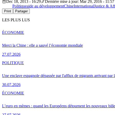
Dec 18, 2013 - 16:29
Dernière mise à jour: Mar 29, 2016 - 11:57
Politique
aide au développement
Chine
International
Justice & Aff
Print
Partager
LES PLUS LUS
ÉCONOMIE
Merci la Chine : elle a sauvé l’économie mondiale
27.07.2026
POLITIQUE
Une enclave espagnole dépassée par l'afflux de migrants arrivant par 
30.07.2026
ÉCONOMIE
L’euro en mèmes : quand les Européens détournent les nouveaux bille
27.07.2026