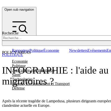
Open sub navigation
Recherche
Rapporteur
Politique
Économie
Newsletters
Evénements
Em
POLICY AREAS
POLITIQUE
Economie
Politique
INFOGRAPHIE : l'aide au dé
Agriculture et Alimentation
Santé
migratoires ?
Technologies
Energie, Environnement et Transport
Défense
Après la récente tragédie de Lampedusa, plusieurs dirigeants européen
clandestine actuelle en Europe.