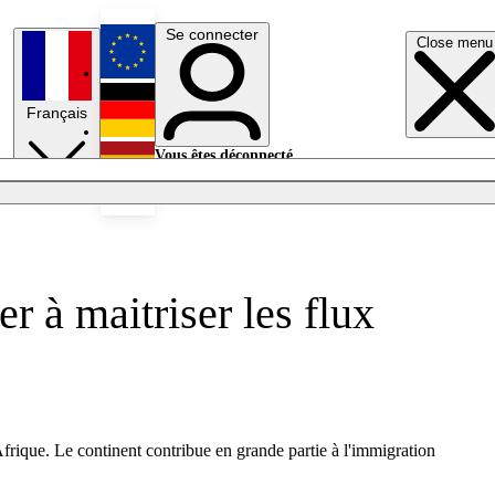
Se connecter
Close menu
English
Français
Deutsch
Vous êtes déconnecté.
Se connecter
Español
Lumières éteintes
 à maitriser les flux
frique. Le continent contribue en grande partie à l'immigration