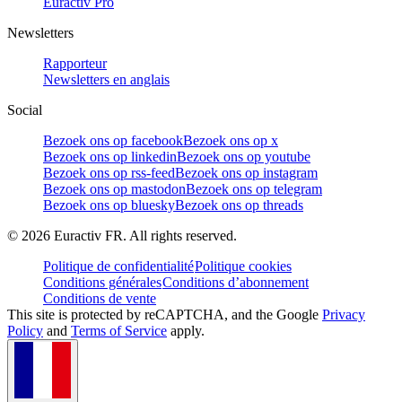
Euractiv Pro
Newsletters
Rapporteur
Newsletters en anglais
Social
Bezoek ons op facebook
Bezoek ons op x
Bezoek ons op linkedin
Bezoek ons op youtube
Bezoek ons op rss-feed
Bezoek ons op instagram
Bezoek ons op mastodon
Bezoek ons op telegram
Bezoek ons op bluesky
Bezoek ons op threads
©
2026
Euractiv FR. All rights reserved.
Politique de confidentialité
Politique cookies
Conditions générales
Conditions d’abonnement
Conditions de vente
This site is protected by reCAPTCHA, and the Google
Privacy
Policy
and
Terms of Service
apply.