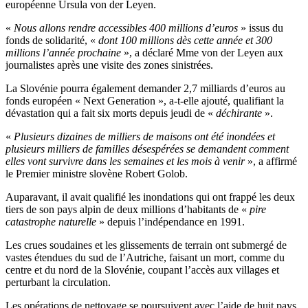
européenne Ursula von der Leyen.
«
Nous allons rendre accessibles 400 millions d’euros
» issus du
fonds de solidarité, «
dont 100 millions dès cette année et 300
millions l’année prochaine
», a déclaré Mme von der Leyen aux
journalistes après une visite des zones sinistrées.
La Slovénie pourra également demander 2,7 milliards d’euros au
fonds européen « Next Generation », a-t-elle ajouté, qualifiant la
dévastation qui a fait six morts depuis jeudi de «
déchirante
».
«
Plusieurs dizaines de milliers de maisons ont été inondées et
plusieurs milliers de familles désespérées se demandent comment
elles vont survivre dans les semaines et les mois à venir
», a affirmé
le Premier ministre slovène Robert Golob.
Auparavant, il avait qualifié les inondations qui ont frappé les deux
tiers de son pays alpin de deux millions d’habitants de «
pire
catastrophe naturelle
» depuis l’indépendance en 1991.
Les crues soudaines et les glissements de terrain ont submergé de
vastes étendues du sud de l’Autriche, faisant un mort, comme du
centre et du nord de la Slovénie, coupant l’accès aux villages et
perturbant la circulation.
Les opérations de nettoyage se poursuivent avec l’aide de huit pays