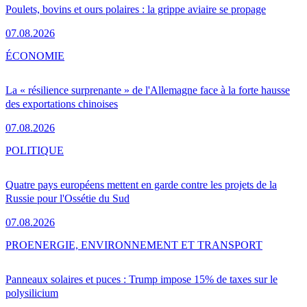
Poulets, bovins et ours polaires : la grippe aviaire se propage
07.08.2026
ÉCONOMIE
La « résilience surprenante » de l'Allemagne face à la forte hausse
des exportations chinoises
07.08.2026
POLITIQUE
Quatre pays européens mettent en garde contre les projets de la
Russie pour l'Ossétie du Sud
07.08.2026
PRO
ENERGIE, ENVIRONNEMENT ET TRANSPORT
Panneaux solaires et puces : Trump impose 15% de taxes sur le
polysilicium