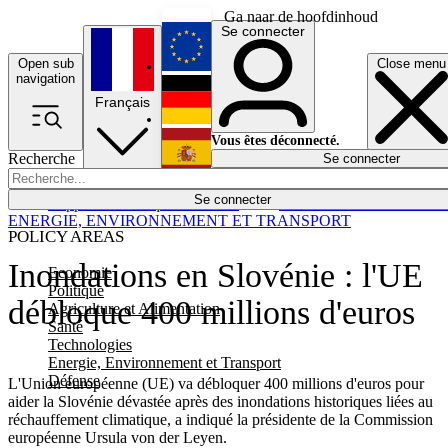
Ga naar de hoofdinhoud
Se connecter
Open sub
Close menu
English
navigation
Français
Deutsch
Vous êtes déconnecté.
Recherche
Se connecter
Español
Lumières éteintes
Se connecter
Rapporteur
Politique
Économie
Newsletters
Evénements
Em
ENERGIE, ENVIRONNEMENT ET TRANSPORT
POLICY AREAS
Inondations en Slovénie : l'UE
Economie
Politique
débloque 400 millions d'euros
Agriculture et Alimentation
Santé
Technologies
Energie, Environnement et Transport
Défense
L'Union européenne (UE) va débloquer 400 millions d'euros pour
aider la Slovénie dévastée après des inondations historiques liées au
réchauffement climatique, a indiqué la présidente de la Commission
européenne Ursula von der Leyen.