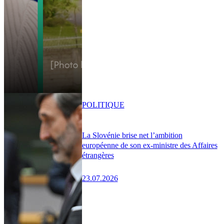
POLITIQUE
La Slovénie brise net l’ambition
européenne de son ex-ministre des Affaires
étrangères
23.07.2026