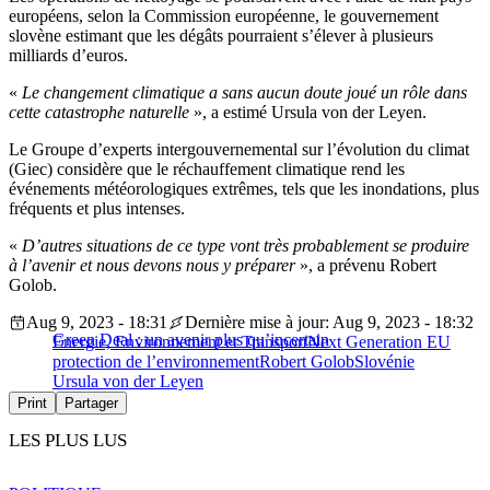
européens, selon la Commission européenne, le gouvernement
slovène estimant que les dégâts pourraient s’élever à plusieurs
milliards d’euros.
«
Le changement climatique a sans aucun doute joué un rôle dans
cette catastrophe naturelle
», a estimé Ursula von der Leyen.
Le Groupe d’experts intergouvernemental sur l’évolution du climat
(Giec) considère que le réchauffement climatique rend les
événements météorologiques extrêmes, tels que les inondations, plus
fréquents et plus intenses.
«
D’autres situations de ce type vont très probablement se produire
à l’avenir et nous devons nous y préparer
», a prévenu Robert
Golob.
Aug 9, 2023 - 18:31
Dernière mise à jour: Aug 9, 2023 - 18:32
Green Deal : un avenir plus qu’incertain
Energie, Environnement et Transport
Next Generation EU
protection de l’environnement
Robert Golob
Slovénie
Ursula von der Leyen
Print
Partager
LES PLUS LUS