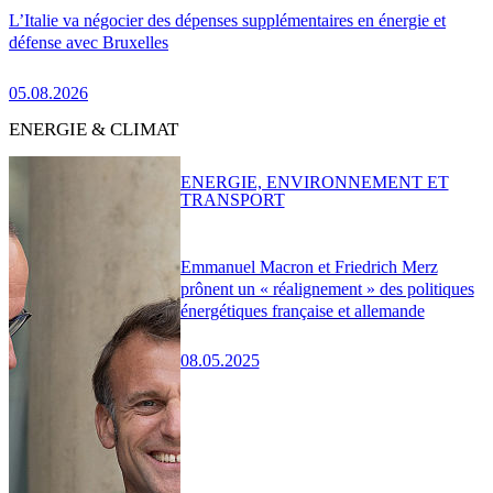
L’Italie va négocier des dépenses supplémentaires en énergie et
défense avec Bruxelles
05.08.2026
ENERGIE & CLIMAT
ENERGIE, ENVIRONNEMENT ET
TRANSPORT
Emmanuel Macron et Friedrich Merz
prônent un « réalignement » des politiques
énergétiques française et allemande
08.05.2025