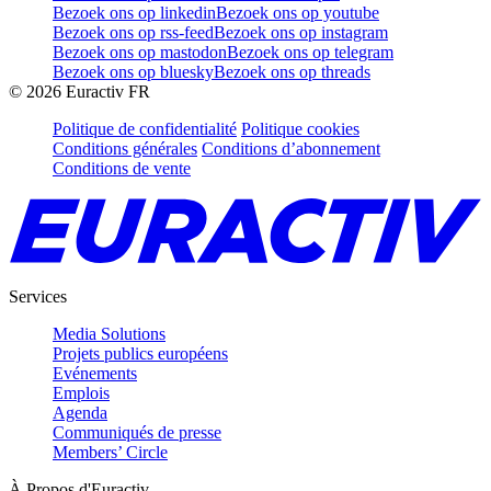
Bezoek ons op linkedin
Bezoek ons op youtube
Bezoek ons op rss-feed
Bezoek ons op instagram
Bezoek ons op mastodon
Bezoek ons op telegram
Bezoek ons op bluesky
Bezoek ons op threads
©
2026
Euractiv FR
Politique de confidentialité
Politique cookies
Conditions générales
Conditions d’abonnement
Conditions de vente
Services
Media Solutions
Projets publics européens
Evénements
Emplois
Agenda
Communiqués de presse
Members’ Circle
À Propos d'Euractiv