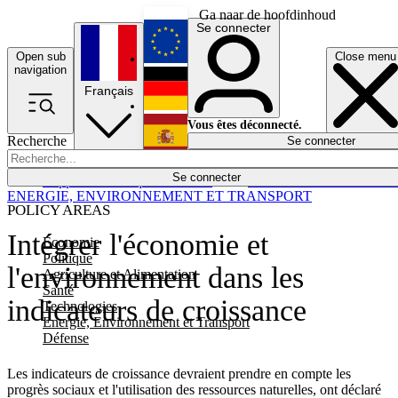
Ga naar de hoofdinhoud
Se connecter
Open sub
Close menu
English
navigation
Français
Deutsch
Vous êtes déconnecté.
Recherche
Se connecter
Español
Lumières éteintes
Se connecter
Rapporteur
Politique
Économie
Newsletters
Evénements
Em
ENERGIE, ENVIRONNEMENT ET TRANSPORT
POLICY AREAS
Intégrer l'économie et
Economie
Politique
l'environnement dans les
Agriculture et Alimentation
Santé
indicateurs de croissance
Technologies
Energie, Environnement et Transport
Défense
Les indicateurs de croissance devraient prendre en compte les
progrès sociaux et l'utilisation des ressources naturelles, ont déclaré