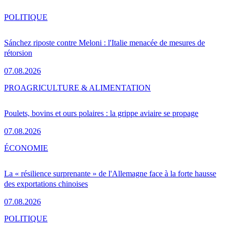
POLITIQUE
Sánchez riposte contre Meloni : l'Italie menacée de mesures de
rétorsion
07.08.2026
PRO
AGRICULTURE & ALIMENTATION
Poulets, bovins et ours polaires : la grippe aviaire se propage
07.08.2026
ÉCONOMIE
La « résilience surprenante » de l'Allemagne face à la forte hausse
des exportations chinoises
07.08.2026
POLITIQUE