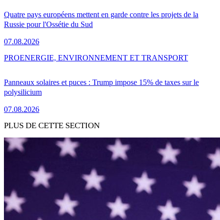
Quatre pays européens mettent en garde contre les projets de la
Russie pour l'Ossétie du Sud
07.08.2026
PRO
ENERGIE, ENVIRONNEMENT ET TRANSPORT
Panneaux solaires et puces : Trump impose 15% de taxes sur le
polysilicium
07.08.2026
PLUS DE CETTE SECTION