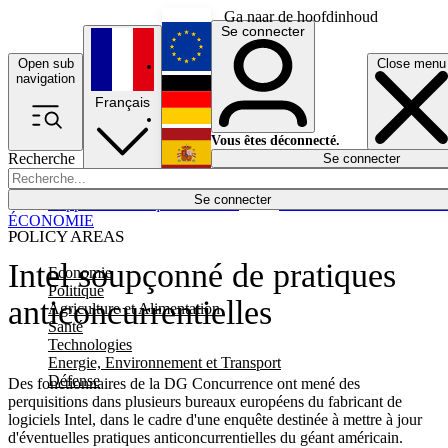
Ga naar de hoofdinhoud
Se connecter
Open sub
Close menu
English
navigation
Français
Deutsch
Vous êtes déconnecté.
Recherche
Se connecter
Español
Lumières éteintes
Se connecter
Rapporteur
Politique
Économie
Newsletters
Evénements
Em
ÉCONOMIE
POLICY AREAS
Intel soupçonné de pratiques
Economie
Politique
anticoncurrentielles
Agriculture et Alimentation
Santé
Technologies
Energie, Environnement et Transport
Défense
Des fonctionnaires de la DG Concurrence ont mené des
perquisitions dans plusieurs bureaux européens du fabricant de
logiciels Intel, dans le cadre d'une enquête destinée à mettre à jour
d'éventuelles pratiques anticoncurrentielles du géant américain.