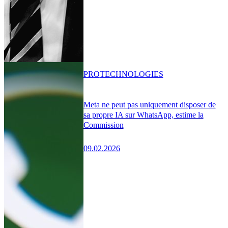
PRO
TECHNOLOGIES
Meta ne peut pas uniquement disposer de
sa propre IA sur WhatsApp, estime la
Commission
09.02.2026