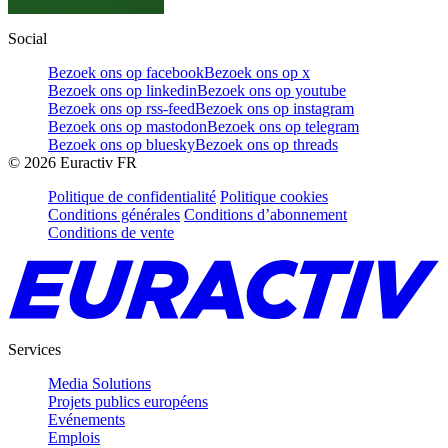
Social
Bezoek ons op facebook
Bezoek ons op x
Bezoek ons op linkedin
Bezoek ons op youtube
Bezoek ons op rss-feed
Bezoek ons op instagram
Bezoek ons op mastodon
Bezoek ons op telegram
Bezoek ons op bluesky
Bezoek ons op threads
©
2026
Euractiv FR
Politique de confidentialité
Politique cookies
Conditions générales
Conditions d’abonnement
Conditions de vente
Services
Media Solutions
Projets publics européens
Evénements
Emplois