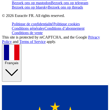
Bezoek ons op mastodon
Bezoek ons op telegram
Bezoek ons op bluesky
Bezoek ons op threads
©
2026
Euractiv FR. All rights reserved.
Politique de confidentialité
Politique cookies
Conditions générales
Conditions d’abonnement
Conditions de vente
This site is protected by reCAPTCHA, and the Google
Privacy
Policy
and
Terms of Service
apply.
Français