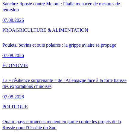
Sánchez riposte contre Meloni : l'Italie menacée de mesures de
rétorsion
07.08.2026
PRO
AGRICULTURE & ALIMENTATION
Poulets, bovins et ours polaires : la grippe aviaire se propage
07.08.2026
ÉCONOMIE
La « résilience surprenante » de l'Allemagne face à la forte hausse
des exportations chinoises
07.08.2026
POLITIQUE
Quatre pays européens mettent en garde contre les projets de la
Russie pour l'Ossétie du Sud