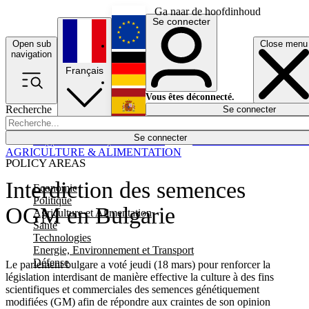
Ga naar de hoofdinhoud
Se connecter
Open sub
Close menu
English
navigation
Français
Deutsch
Vous êtes déconnecté.
Recherche
Se connecter
Español
Lumières éteintes
Se connecter
Rapporteur
Politique
Économie
Newsletters
Evénements
Em
AGRICULTURE & ALIMENTATION
POLICY AREAS
Interdiction des semences
Economie
Politique
OGM en Bulgarie
Agriculture et Alimentation
Santé
Technologies
Energie, Environnement et Transport
Défense
Le parlement bulgare a voté jeudi (18 mars) pour renforcer la
législation interdisant de manière effective la culture à des fins
scientifiques et commerciales des semences génétiquement
modifiées (GM) afin de répondre aux craintes de son opinion