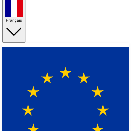
Français