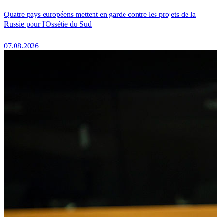
Quatre pays européens mettent en garde contre les projets de la
Russie pour l'Ossétie du Sud
07.08.2026