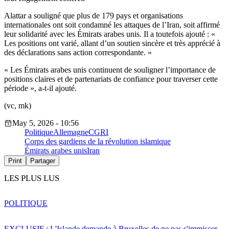
Alattar a souligné que plus de 179 pays et organisations
internationales ont soit condamné les attaques de l’Iran, soit affirmé
leur solidarité avec les Émirats arabes unis. Il a toutefois ajouté : «
Les positions ont varié, allant d’un soutien sincère et très apprécié à
des déclarations sans action correspondante. »
« Les Émirats arabes unis continuent de souligner l’importance de
positions claires et de partenariats de confiance pour traverser cette
période », a-t-il ajouté.
(vc, mk)
May 5, 2026 - 10:56
Politique
Allemagne
CGRI
Corps des gardiens de la révolution islamique
Émirats arabes unis
Iran
Print
Partager
LES PLUS LUS
POLITIQUE
EXCLUSIF : L'Islande demande à Bruxelles de ne pas s'immiscer