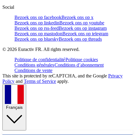
Social
Bezoek ons op facebook
Bezoek ons op x
Bezoek ons op linkedin
Bezoek ons op youtube
Bezoek ons op rss-feed
Bezoek ons op instagram
Bezoek ons op mastodon
Bezoek ons op telegram
Bezoek ons op bluesky
Bezoek ons op threads
©
2026
Euractiv FR. All rights reserved.
Politique de confidentialité
Politique cookies
Conditions générales
Conditions d’abonnement
Conditions de vente
This site is protected by reCAPTCHA, and the Google
Privacy
Policy
and
Terms of Service
apply.
Français