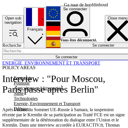
Ga naar de hoofdinhoud
Se connecter
Open sub
Close menu
English
navigation
Français
Deutsch
Vous êtes déconnecté.
Recherche
Se connecter
Español
Lumières éteintes
Se connecter
Rapporteur
Politique
Économie
Newsletters
Evénements
Em
ENERGIE, ENVIRONNEMENT ET TRANSPORT
POLICY AREAS
Interview : "Pour Moscou,
Economie
Politique
Paris passe après Berlin"
Agriculture et Alimentation
Santé
Technologies
Energie, Environnement et Transport
Défense
Après l’échec du Sommet UE-Russie à Samara, la suspension
récente par le Kremlin de sa participation au Traité FCE est un signe
supplémentaire de la détérioration du dialogue entre l’Union et le
Kremlin. Dans une interview accordée à EURACTIV.fr, Thomas