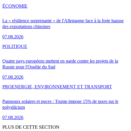
ÉCONOMIE
La « résilience surprenante » de l'Allemagne face à la forte hausse
des exportations chinoises
07.08.2026
POLITIQUE
Quatre pays européens mettent en garde contre les projets de la
Russie pour l'Ossétie du Sud
07.08.2026
PRO
ENERGIE, ENVIRONNEMENT ET TRANSPORT
Panneaux solaires et puces : Trump impose 15% de taxes sur le
polysilicium
07.08.2026
PLUS DE CETTE SECTION