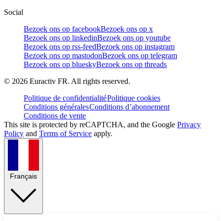
Social
Bezoek ons op facebook
Bezoek ons op x
Bezoek ons op linkedin
Bezoek ons op youtube
Bezoek ons op rss-feed
Bezoek ons op instagram
Bezoek ons op mastodon
Bezoek ons op telegram
Bezoek ons op bluesky
Bezoek ons op threads
©
2026
Euractiv FR. All rights reserved.
Politique de confidentialité
Politique cookies
Conditions générales
Conditions d’abonnement
Conditions de vente
This site is protected by reCAPTCHA, and the Google
Privacy
Policy
and
Terms of Service
apply.
Français