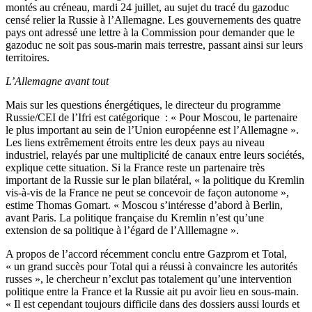
montés au créneau, mardi 24 juillet, au sujet du tracé du gazoduc
censé relier la Russie à l’Allemagne. Les gouvernements des quatre
pays ont adressé une lettre à la Commission pour demander que le
gazoduc ne soit pas sous-marin mais terrestre, passant ainsi sur leurs
territoires.
L’Allemagne avant tout
Mais sur les questions énergétiques, le directeur du programme
Russie/CEI de l’Ifri est catégorique : « Pour Moscou, le partenaire
le plus important au sein de l’Union européenne est l’Allemagne ».
Les liens extrêmement étroits entre les deux pays au niveau
industriel, relayés par une multiplicité de canaux entre leurs sociétés,
explique cette situation. Si la France reste un partenaire très
important de la Russie sur le plan bilatéral, « la politique du Kremlin
vis-à-vis de la France ne peut se concevoir de façon autonome »,
estime Thomas Gomart. « Moscou s’intéresse d’abord à Berlin,
avant Paris. La politique française du Kremlin n’est qu’une
extension de sa politique à l’égard de l’Alllemagne ».
A propos de l’accord récemment conclu entre Gazprom et Total,
« un grand succès pour Total qui a réussi à convaincre les autorités
russes », le chercheur n’exclut pas totalement qu’une intervention
politique entre la France et la Russie ait pu avoir lieu en sous-main.
« Il est cependant toujours difficile dans des dossiers aussi lourds et