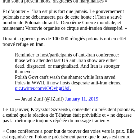
Iran sont à présent morts, disgraciés ou marginalisés ».
Et d’ajouter « l’Iran est plus fort que jamais. Le gouvernement
polonais ne se débarrassera pas de cette honte : l’Iran a sauvé
nombre de Polonais durant la Deuxième Guerre mondiale, et
maintenant Varsovie organise ce cirque anti-iranien désespéré. »
Durant la guerre, plus de 100 000 réfugiés polonais ont en effet
trouvé refuge en Iran.
Reminder to host/participants of anti-Iran conference:
those who attended last US anti-Iran show are either
dead, disgraced, or marginalized. And Iran is stronger
than ever.
Polish Govt can't wash the shame: while Iran saved
Poles in WWII, it now hosts desperate anti-Iran circus.
pic.twitter.com/iOOvhgtUsL
— Javad Zarif (@JZarif)
January 11, 2019
Le 14 janvier, Krzysztof Szczerski, conseiller du président polonais,
a estimé que la réaction de Téhéran était prévisible et « ne dépasse
pas la rhétorique toujours répétée du message iranien ».
« Cette conférence a pour but de trouver des voies vers la paix. Elle
est organisée en Pologne précisément parce que le pays est neutre