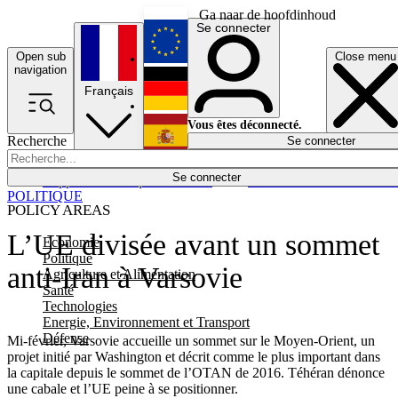
Ga naar de hoofdinhoud
Se connecter
Open sub
Close menu
English
navigation
Français
Deutsch
Vous êtes déconnecté.
Recherche
Se connecter
Español
Lumières éteintes
Se connecter
Rapporteur
Politique
Économie
Newsletters
Evénements
Em
POLITIQUE
POLICY AREAS
L’UE divisée avant un sommet
Economie
Politique
anti-Iran à Varsovie
Agriculture et Alimentation
Santé
Technologies
Energie, Environnement et Transport
Défense
Mi-février, Varsovie accueille un sommet sur le Moyen-Orient, un
projet initié par Washington et décrit comme le plus important dans
la capitale depuis le sommet de l’OTAN de 2016. Téhéran dénonce
une cabale et l’UE peine à se positionner.