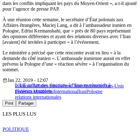
dans les conflits impliquant les pays du Moyen-Orient », a-t-il ajouté
pour l’agence de presse PAP.
À une réunion cette semaine, le secrétaire d’État polonais aux
Affaires étrangères, Maciej Lang, a dit à l’ambassadeur iranien en
Pologne, Edrisi Kermanshahi, que « près de 80 pays représentant
des opinions différentes et ayant des relations diverses avec l’Iran
[avaient] été invitées à participer » à l’événement.
Le ministère a précisé que cette rencontre avait eu lieu « à la
demande du côté iranien ». L’ambassade iranienne aurait en effet
prévenu la Pologne d’une « réaction sévère » à l’organisation du
sommet.
Jan 22, 2019 - 12:07
L’UE inflige des sanctions à l’Iran en rétorsion à
Politique
Affaires Étrangères
Chine
diplomatie
États-Unis
plusieurs complots
Federica Mogherini
International
Iran
Pologne
relations internationales
Print
Partager
LES PLUS LUS
POLITIQUE