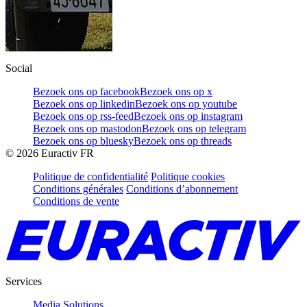
Social
Bezoek ons op facebook
Bezoek ons op x
Bezoek ons op linkedin
Bezoek ons op youtube
Bezoek ons op rss-feed
Bezoek ons op instagram
Bezoek ons op mastodon
Bezoek ons op telegram
Bezoek ons op bluesky
Bezoek ons op threads
©
2026
Euractiv FR
Politique de confidentialité
Politique cookies
Conditions générales
Conditions d’abonnement
Conditions de vente
Services
Media Solutions