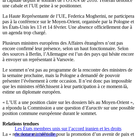
la capitale depuis le sommet de l’OTAN de 2016. Téhéran dénonce
une cabale et l’UE peine à se positionner.
La Haute Représentante de l’UE, Federica Mogherini, ne participera
pas à la conférence sur le Moyen-Orient, organisée par la Pologne et
les États-Unis les 13 et 14 février. Une absence officiellement due à
un agenda trop chargé.
Plusieurs ministres européens des Affaires étrangères n’ont pas
encore confirmé leur présence, selon un haut fonctionnaire. Selon
des sources à Berlin, l’Allemagne est l’un des pays qui hésite encore
à envoyer un représentant à Varsovie.
Le sommet n’est pas au programme de la rencontre des ministres de
la semaine prochaine, mais la Pologne a demandé de pouvoir
présenter l’événement à cette occasion. Il n’est donc pas impossible
que les ministres réfléchissent à leur participation à ce moment-là,
estime un diplomate européen.
« L’UE a une position claire sur les dossiers liés au Moyen-Orient »,
a répondu la Commission a une question d’
Euractiv
sur une possible
position commune européenne durant le sommet.
Relations tendues
Les États membres unis sur l’accord iranien et les droits
La « rencontre ministérielle pour la promotion d’un avenir de paix et
de douane américains