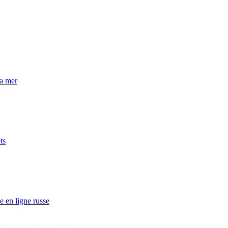
la mer
ts
e en ligne russe