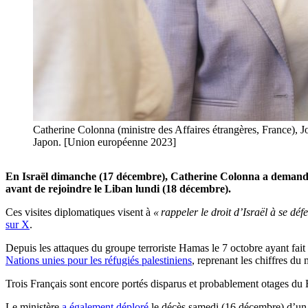
Catherine Colonna (ministre des Affaires étrangères, France), Jo
Japon. [Union européenne 2023]
En Israël dimanche (17 décembre), Catherine Colonna a deman
avant de rejoindre le Liban lundi (18 décembre).
Ces visites diplomatiques visent à
« rappeler le droit d’Israël à se déf
sur X
.
Depuis les attaques du groupe terroriste Hamas le 7 octobre ayant fait 
Nations unies pour les réfugiés palestiniens
, reprenant les chiffres du
Trois Français sont encore portés disparus et probablement otages du 
Le ministère
a également déploré
le décès samedi (16 décembre) d’un 