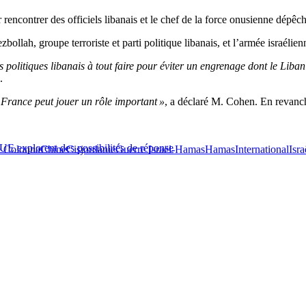
ncontrer des officiels libanais et le chef de la force onusienne dépêch
bollah, groupe terroriste et parti politique libanais, et l’armée israélien
politiques libanais à tout faire pour éviter un engrenage dont le Liban 
.
 France peut jouer un rôle important »
, a déclaré M. Cohen. En revan
.
’UE explorent des possibilités de réponse
e Colonna
Chine
Cisjordanie
Guerre Israël-Hamas
Hamas
International
Isra