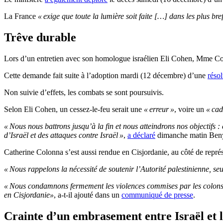
La France
« exige que toute la lumière soit faite […] dans les plus bref
Trêve durable
Lors d’un entretien avec son homologue israélien Eli Cohen, Mme Co
Cette demande fait suite à l’adoption mardi (12 décembre) d’une
réso
Non suivie d’effets, les combats se sont poursuivis.
Selon Eli Cohen, un cessez-le-feu serait une
« erreur »
, voire un
« ca
« Nous nous battrons jusqu’à la fin et nous atteindrons nos objectifs :
d’Israël et des attaques contre Israël »
,
a déclaré
dimanche matin Benya
Catherine Colonna s’est aussi rendue en Cisjordanie, au côté de représ
« Nous rappelons la nécessité de soutenir l’Autorité palestinienne, se
« Nous condamnons fermement les violences commises par les colons ext
en Cisjordanie»
, a-t-il ajouté dans un
communiqué de presse
.
Crainte d’un embrasement entre Israël et 