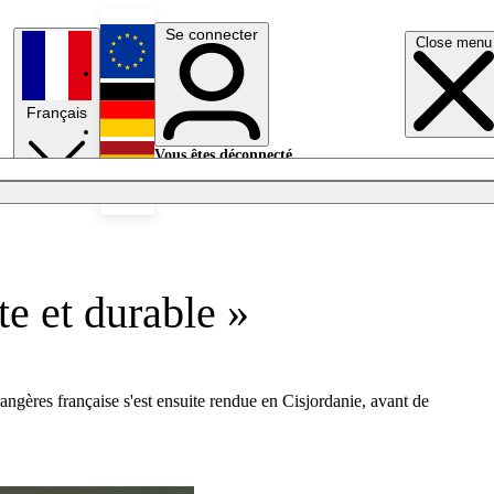
Se connecter
Close menu
English
Français
Deutsch
Vous êtes déconnecté.
Se connecter
Español
Lumières éteintes
e et durable »
angères française s'est ensuite rendue en Cisjordanie, avant de