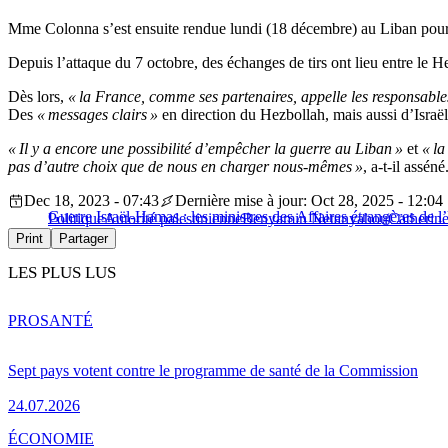
Mme Colonna s’est ensuite rendue lundi (18 décembre) au Liban pour re
Depuis l’attaque du 7 octobre, des échanges de tirs ont lieu entre le Hez
Dès lors,
« la France, comme ses partenaires, appelle les responsables 
Des
« messages clairs »
en direction du Hezbollah, mais aussi d’Israël
« Il y a encore une possibilité d’empêcher la guerre au Liban »
et
« la
pas d’autre choix que de nous en charger nous-mêmes »
, a-t-il asséné
Dec 18, 2023 - 07:43
Dernière mise à jour: Oct 28, 2025 - 12:04
Guerre Israël-Hamas : les ministres des Affaires étrangères de l
Politique
Autorité palestinienne
Benyamin Netanyahou
Catherin
Print
Partager
LES PLUS LUS
PRO
SANTÉ
Sept pays votent contre le programme de santé de la Commission
24.07.2026
ÉCONOMIE