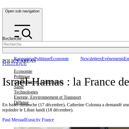
Open sub navigation
Recherche
Rapporteur
Politique
Économie
Newsletters
Evénements
Em
POLICY AREAS
POLITIQUE
Economie
Politique
Israël-Hamas : la France d
Agriculture et Alimentation
Santé
Technologies
Energie, Environnement et Transport
Défense
En Israël dimanche (17 décembre), Catherine Colonna a demandé un
rejoindre le Liban lundi (18 décembre).
Paul Messad
Euractiv France