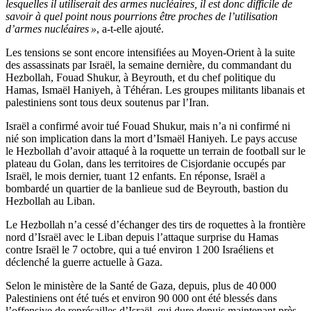
lesquelles il utiliserait des armes nucléaires, il est donc difficile de
savoir à quel point nous pourrions être proches de l’utilisation
d’armes nucléaires »
, a-t-elle ajouté.
Les tensions se sont encore intensifiées au Moyen-Orient à la suite
des assassinats par Israël, la semaine dernière, du commandant du
Hezbollah, Fouad Shukur, à Beyrouth, et du chef politique du
Hamas, Ismaël Haniyeh, à Téhéran. Les groupes militants libanais et
palestiniens sont tous deux soutenus par l’Iran.
Israël a confirmé avoir tué Fouad Shukur, mais n’a ni confirmé ni
nié son implication dans la mort d’Ismaël Haniyeh. Le pays accuse
le Hezbollah d’avoir attaqué à la roquette un terrain de football sur le
plateau du Golan, dans les territoires de Cisjordanie occupés par
Israël, le mois dernier, tuant 12 enfants. En réponse, Israël a
bombardé un quartier de la banlieue sud de Beyrouth, bastion du
Hezbollah au Liban.
Le Hezbollah n’a cessé d’échanger des tirs de roquettes à la frontière
nord d’Israël avec le Liban depuis l’attaque surprise du Hamas
contre Israël le 7 octobre, qui a tué environ 1 200 Israéliens et
déclenché la guerre actuelle à Gaza.
Selon le ministère de la Santé de Gaza, depuis, plus de 40 000
Palestiniens ont été tués et environ 90 000 ont été blessés dans
l’offensive de représailles d’Israël, qui dure depuis maintenant près