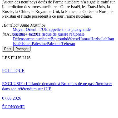
Aucun des neuf pays dotés de l’arme nucléaire n’a signé le traité sur
l’interdiction des armes nucléaires. Outre Israël, les États-Unis, la
Russie, la Chine, le Royaume-Uni, la France, la Corée du Nord, le
Pakistan et l’Inde possèdent à ce jour l’arme nucléaire.
[Édité par Anna Martino]
Moyen-Orient : l’UE appelle à « la plus grande
Aug 6, 2024 - 12:01
retenue » face au risque de guerre régionale
Défense
arme nucléaire
Beyrouth
défense
Hamas
Hezbollah
Iran
Israël
Israel-Palestine
Palestine
Téhéran
Print
Partager
LES PLUS LUS
POLITIQUE
EXCLUSIF : L'Islande demande à Bruxelles de ne pas s'immiscer
dans son référendum sur l'UE
07.08.2026
ÉCONOMIE