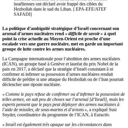
israéliennes ont déclaré avoir frappé des cibles du
Hezbollah dans le sud du Liban. [ EPA-EFE/ATEF
SAFADI]
La politique d’ambiguïté stratégique d’Israël concernant son
arsenal d’armes nucléaires rend
« difficile de savoir »
à quel
point la crise actuelle au Moyen-Orient est proche d’une
escalade vers une guerre nucléaire, met en garde un important
groupe de lutte contre les armes nucléaires.
La Campagne internationale pour l’abolition des armes nucléaires
(ICAN), un groupe basé à Genève et lauréat du prix Nobel de la
paix en 2017, a déclaré que la stratégie d’Israël consistant à ni
confirmer ni infirmer sa possession d’armes nucléaires rendait
difficile de prédire si une attaque du Hezbollah ou de l’Iran pourrait
déclencher une riposte nucléaire.
« Comme le pays refuse de confirmer ou d’infirmer la possession de
telles armes, on sait peu de choses sur l’arsenal [d’Israël], mais les
experts pensent que le pays peut déployer des armes nucléaires à
l’aide de missiles, de sous-marins et d’avions »
, a expliqué Susi
Snyder, coordinatrice du programme de l’ICAN, à Euractiv.
« Israël est également très opaque sur les circonstances dans