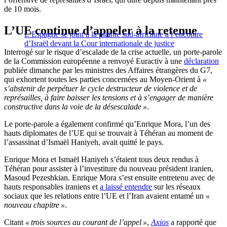
de 10 mois.
L’UE continue d’appeler à la retenue
L’Espagne se joint à la plainte sud-africaine à l’encontre
d’Israël devant la Cour internationale de justice
Interrogé sur le risque d’escalade de la crise actuelle, un porte-parole
de la Commission européenne a renvoyé Euractiv à une
déclaration
publiée dimanche par les ministres des Affaires étrangères du G7,
qui exhortent toutes les parties concernées au Moyen-Orient à
«
s’abstenir de perpétuer le cycle destructeur de violence et de
représailles, à faire baisser les tensions et à s’engager de manière
constructive dans la voie de la désescalade »
.
Le porte-parole a également confirmé qu’Enrique Mora, l’un des
hauts diplomates de l’UE qui se trouvait à Téhéran au moment de
l’assassinat d’Ismaël Haniyeh, avait quitté le pays.
Enrique Mora et Ismaël Haniyeh s’étaient tous deux rendus à
Téhéran pour assister à l’investiture du nouveau président iranien,
Masoud Pezeshkian. Enrique Mora s’est ensuite entretenu avec de
hauts responsables iraniens et
a laissé entendre
sur les réseaux
sociaux que les relations entre l’UE et l’Iran avaient entamé un
«
nouveau chapitre »
.
Citant
« trois sources au courant de l’appel »
,
Axios
a rapporté que