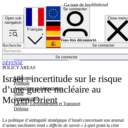
Ga naar de hoofdinhoud
Se connecter
Open sub
Close menu
English
navigation
Français
Deutsch
Vous êtes déconnecté.
Recherche
Se connecter
Español
Lumières éteintes
Se connecter
Rapporteur
Politique
Économie
Newsletters
Evénements
Em
DÉFENSE
POLICY AREAS
Israël : incertitude sur le risque
Economie
Politique
d’une guerre nucléaire au
Agriculture et Alimentation
Santé
Moyen-Orient
Technologies
Energie, Environnement et Transport
Défense
La politique d’ambiguïté stratégique d’Israël concernant son arsenal
d’armes nucléaires rend
« difficile de savoir »
à quel point la crise