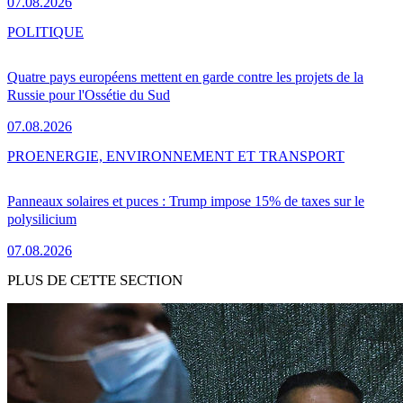
07.08.2026
POLITIQUE
Quatre pays européens mettent en garde contre les projets de la
Russie pour l'Ossétie du Sud
07.08.2026
PRO
ENERGIE, ENVIRONNEMENT ET TRANSPORT
Panneaux solaires et puces : Trump impose 15% de taxes sur le
polysilicium
07.08.2026
PLUS DE CETTE SECTION