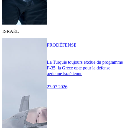
ISRAËL
PRO
DÉFENSE
La Turquie toujours exclue du programme
F-35, la Grèce opte pour la défense
aérienne israélienne
23.07.2026