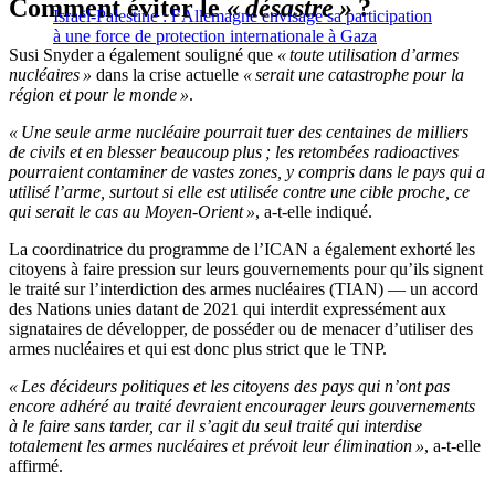
Comment éviter le
« désastre »
?
Israël-Palestine : l’Allemagne envisage sa participation
à une force de protection internationale à Gaza
Susi Snyder a également souligné que
« toute utilisation d’armes
nucléaires »
dans la crise actuelle
« serait une catastrophe pour la
région et pour le monde »
.
« Une seule arme nucléaire pourrait tuer des centaines de milliers
de civils et en blesser beaucoup plus ; les retombées radioactives
pourraient contaminer de vastes zones, y compris dans le pays qui a
utilisé l’arme, surtout si elle est utilisée contre une cible proche, ce
qui serait le cas au Moyen-Orient »
, a-t-elle indiqué.
La coordinatrice du programme de l’ICAN a également exhorté les
citoyens à faire pression sur leurs gouvernements pour qu’ils signent
le traité sur l’interdiction des armes nucléaires (TIAN) — un accord
des Nations unies datant de 2021 qui interdit expressément aux
signataires de développer, de posséder ou de menacer d’utiliser des
armes nucléaires et qui est donc plus strict que le TNP.
« Les décideurs politiques et les citoyens des pays qui n’ont pas
encore adhéré au traité devraient encourager leurs gouvernements
à le faire sans tarder, car il s’agit du seul traité qui interdise
totalement les armes nucléaires et prévoit leur élimination »
, a-t-elle
affirmé.