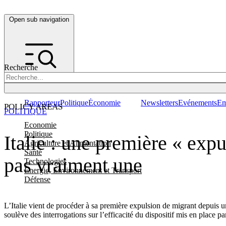
Open sub navigation
Recherche
Rapporteur
Politique
Économie
Newsletters
Evénements
Em
POLICY AREAS
POLITIQUE
Economie
Politique
Italie : une première « exp
Agriculture et Alimentation
Santé
pas vraiment une
Technologies
Energie, Environnement et Transport
Défense
L’Italie vient de procéder à sa première expulsion de migrant depuis u
soulève des interrogations sur l’efficacité du dispositif mis en place 