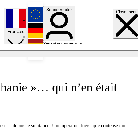
Se connecter
Close menu
English
Français
Deutsch
Vous êtes déconnecté.
Se connecter
Español
Lumières éteintes
lbanie »… qui n’en était
ulsé… depuis le sol italien. Une opération logistique coûteuse qui