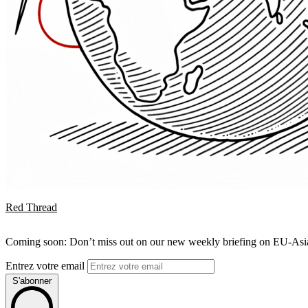
Red Thread
Coming soon: Don’t miss out on our new weekly briefing on EU-Asia 
Entrez votre email
S'abonner