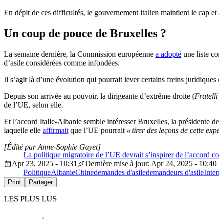
En dépit de ces difficultés, le gouvernement italien maintient le cap e
Un coup de pouce de Bruxelles ?
La semaine dernière, la Commission européenne
a adopté
une liste c
d’asile considérées comme infondées.
Il s’agit là d’une évolution qui pourrait lever certains freins juridique
Depuis son arrivée au pouvoir, la dirigeante d’extrême droite (
Fratelli
de l’UE, selon elle.
Et l’accord Italie-Albanie semble intéresser Bruxelles, la président
laquelle elle
affirmait
que l’UE pourrait
« tirer des leçons de cette exp
[Édité par Anne-Sophie Gayet]
La politique migratoire de l’UE devrait s’inspirer de l’accord co
Apr 23, 2025 - 10:31
Dernière mise à jour: Apr 24, 2025 - 10:40
Politique
Albanie
Chine
demandes d'asile
demandeurs d'asile
Inter
Print
Partager
LES PLUS LUS