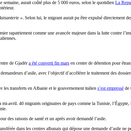
une semaine, aurait coûté plus de 5 000 euros, selon le quotidien
La Repu
ntérieur.
laisanterie »
. Selon lui, le migrant aurait pu être expulsé directement de
remier rapatriement comme une avancée majeure dans la lutte contre l’imm
taliennes.
centre de Gjadër
a été converti fin mars
en centre de détention pour étran
 demandeurs d’asile, avec l’objectif d’accélérer le traitement des dossie
 les transferts en Albanie et le gouvernement italien
s’est empressé
de t
 la mi-avril. 40 migrants originaires de pays comme la Tunisie, l’Égypte,
nie.
our des raisons de santé et un après avoir demandé l’asile.
ansférée dans les centres albanais qui dépose une demande d’asile ne peu