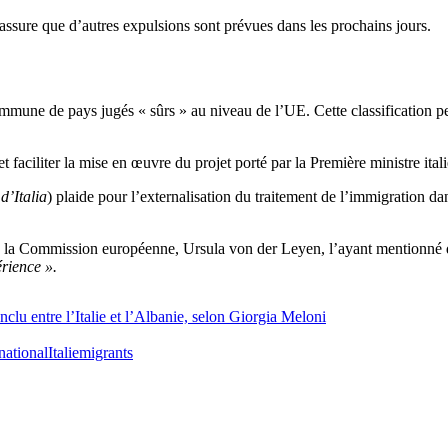
t assure que d’autres expulsions sont prévues dans les prochains jours.
ommune de pays jugés « sûrs » au niveau de l’UE. Cette classification 
s et faciliter la mise en œuvre du projet porté par la Première ministre it
 d’Italia
) plaide pour l’externalisation du traitement de l’immigration d
e de la Commission européenne, Ursula von der Leyen, l’ayant mentionné
érience ».
nclu entre l’Italie et l’Albanie, selon Giorgia Meloni
national
Italie
migrants