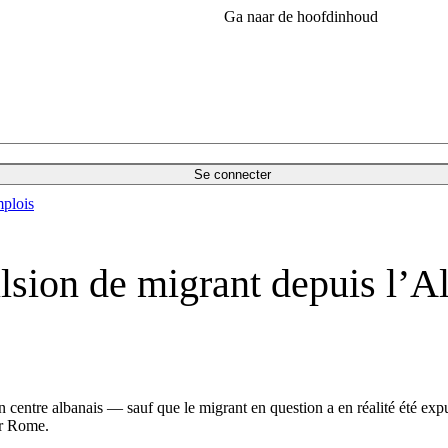
Ga naar de hoofdinhoud
Se connecter
plois
ulsion de migrant depuis l’A
n centre albanais — sauf que le migrant en question a en réalité été exp
par Rome.