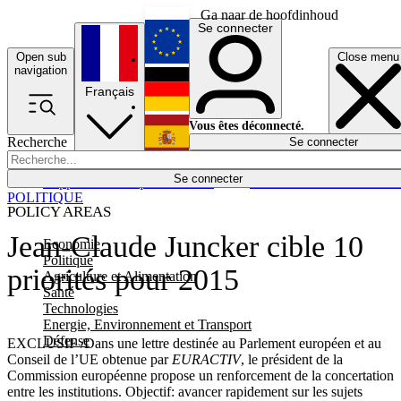
Ga naar de hoofdinhoud
Se connecter
Open sub
Close menu
English
navigation
Français
Deutsch
Vous êtes déconnecté.
Recherche
Se connecter
Español
Lumières éteintes
Se connecter
Rapporteur
Politique
Économie
Newsletters
Evénements
Em
POLITIQUE
POLICY AREAS
Jean-Claude Juncker cible 10
Economie
Politique
priorités pour 2015
Agriculture et Alimentation
Santé
Technologies
Energie, Environnement et Transport
Défense
EXCLUSIF /Dans une lettre destinée au Parlement européen et au
Conseil de l’UE obtenue par
EURACTIV
, le président de la
Commission européenne propose un renforcement de la concertation
entre les institutions. Objectif: avancer rapidement sur les sujets