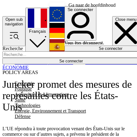
Ga naar de hoofdinhoud
Se connecter
Open sub
Close menu
English
navigation
Français
Deutsch
Vous êtes déconnecté.
Recherche
Se connecter
Español
Lumières éteintes
Se connecter
Rapporteur
Politique
Économie
Newsletters
Evénements
Em
ÉCONOMIE
POLICY AREAS
Juncker promet des mesures de
Economie
Politique
représailles contre les États-
Agriculture et Alimentation
Santé
Unis
Technologies
Energie, Environnement et Transport
Défense
L’UE répondra à toute provocation venant des États-Unis sur le
commerce ou sur d’autres sujets, a prévenu le président de la