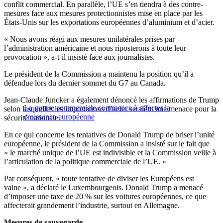
conflit commercial. En parallèle, l’UE s’en tiendra à des contre-
mesures face aux mesures protectionnistes mise en place par les
États-Unis sur les exportations européennes d’aluminium et d’acier.
« Nous avons réagi aux mesures unilatérales prises par
l’administration américaine et nous riposterons à toute leur
provocation », a-t-il insisté face aux journalistes.
Le président de la Commission a maintenu la position qu’il a
défendue lors du dernier sommet du G7 au Canada.
Jean-Claude Juncker a également dénoncé les affirmations de Trump
La guerre commerciale commence à affecter la
selon lesquelles les importations d’acier seraient une menace pour la
croissance européenne
sécurité nationale.
En ce qui concerne les tentatives de Donald Trump de briser l’unité
européenne, le président de la Commission a insisté sur le fait que
« le marché unique de l’UE est indivisible et la Commission veille à
l’articulation de la politique commerciale de l’UE. »
Par conséquent, « toute tentative de diviser les Européens est
vaine », a déclaré le Luxembourgeois. Donald Trump a menacé
d’imposer une taxe de 20 % sur les voitures européennes, ce que
affecterait grandement l’industrie, surtout en Allemagne.
Mesures de sauvegarde