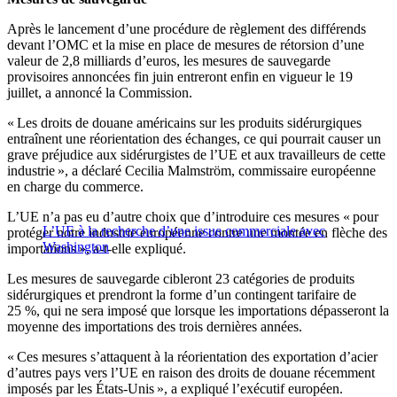
Après le lancement d’une procédure de règlement des différends
devant l’OMC et la mise en place de mesures de rétorsion d’une
valeur de 2,8 milliards d’euros, les mesures de sauvegarde
provisoires annoncées fin juin entreront enfin en vigueur le 19
juillet, a annoncé la Commission.
« Les droits de douane américains sur les produits sidérurgiques
entraînent une réorientation des échanges, ce qui pourrait causer un
grave préjudice aux sidérurgistes de l’UE et aux travailleurs de cette
industrie », a déclaré Cecilia Malmström, commissaire européenne
en charge du commerce.
L’UE n’a pas eu d’autre choix que d’introduire ces mesures « pour
L’UE à la recherche d’une issue commerciale avec
protéger notre industrie européenne contre une montée en flèche des
Washington
importations », a-t-elle expliqué.
Les mesures de sauvegarde cibleront 23 catégories de produits
sidérurgiques et prendront la forme d’un contingent tarifaire de
25 %, qui ne sera imposé que lorsque les importations dépasseront la
moyenne des importations des trois dernières années.
« Ces mesures s’attaquent à la réorientation des exportation d’acier
d’autres pays vers l’UE en raison des droits de douane récemment
imposés par les États-Unis », a expliqué l’exécutif européen.