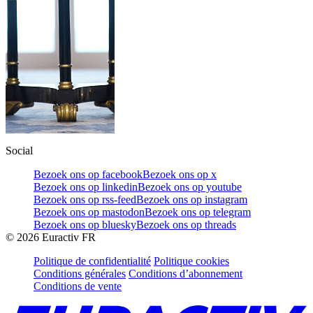
Social
Bezoek ons op facebook
Bezoek ons op x
Bezoek ons op linkedin
Bezoek ons op youtube
Bezoek ons op rss-feed
Bezoek ons op instagram
Bezoek ons op mastodon
Bezoek ons op telegram
Bezoek ons op bluesky
Bezoek ons op threads
©
2026
Euractiv FR
Politique de confidentialité
Politique cookies
Conditions générales
Conditions d’abonnement
Conditions de vente