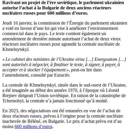
Ravivant un projet de l’ère soviétique, le parlement ukrainien
autorise l’achat à la Bulgarie de deux anciens réacteurs
nucléaires russes pour 600 millions d’euros.
Jeudi 16 janvier, la commission de l’Énergie du parlement ukrainien
a voté en faveur d’une loi qui vise à améliorer l’environnement
commercial dans le pays. Le texte contient également un
amendement de dernière minute autorisant l’achat de deux vieux
réacteurs nucléaires russes pour agrandir la centrale nucléaire de
Khmelnytskyï.
« Le cabinet des ministres de l’Ukraine et/ou […] Energoatom […]
sont autorisés à négocier, à finaliser le texte, à signer, à payer, à
accepter et à stocker l’équipement »
, peut-on lire dans
l’amendement, consulté par Euractiv.
La centrale de Khmelnytskyï, située dans le sud-ouest de l’Ukraine,
a été imaginée au début des années 1970, à l’époque où Léonid
Brejnev dirigeait l’Union soviétique. En raison de la catastrophe de
Tchernobyl, la centrale n’a jamais fonctionné qu’à moitié.
En 2023, des négociations ont été entamées en vue de l’achat de
deux réacteurs russes, prévus à l’origine pour la centrale nucléaire
inachevée de Béléné, en Bulgarie. Le prix d’achat prévu est d’au
moins
600 millions d’euros
.