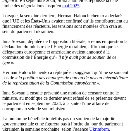
urgent »
. En septembre 2024, Sofia a toutefois repoussé la date
limite des négociations jusqu’en
mai 2025
.
Lorsque, la semaine dernière, Herman Halouchtchenko a déclaré
que l’UE et les États-Unis avaient confirmé qu’ils contribueraient au
financement des réacteurs, les tensions sont montées d’un cran au
sein du parlement ukrainien.
Inna Sovsun, députée de l’opposition libérale, a remis en question la
déclaration du ministre de l’Énergie ukrainien, affirmant que les
délégations européenne et américaine avaient annoncé à la
commission de l’Énergie qu’
« il n’y avait pas de soutien de ce
type ».
Herman Halouchtchenko a répliqué en suggérant qu’il ne se souciait
pas de
« la position des employés de bureau de niveau intermédiaire
de la représentation de la Commission européenne ».
Inna Sovsun a ensuite présenté une motion de censure contre le
ministre, au motif que ce dernier avait refusé de se présenter devant
le parlement en septembre 2024, à la suite d’une affaire de
corruption au sein de son ministère.
La motion ne bénéficie toutefois pas du soutien de la majorité
gouvernementale et ne figurera pas à l’ordre du jour du parlement
ukrainien la semaine prochaine, selon l’agence
Ukrinform
.