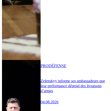
PRO
DÉFENSE
Zelenskyy informe ses ambassadeurs que
leur performance dépend des livraisons
d’armes
04.08.2026