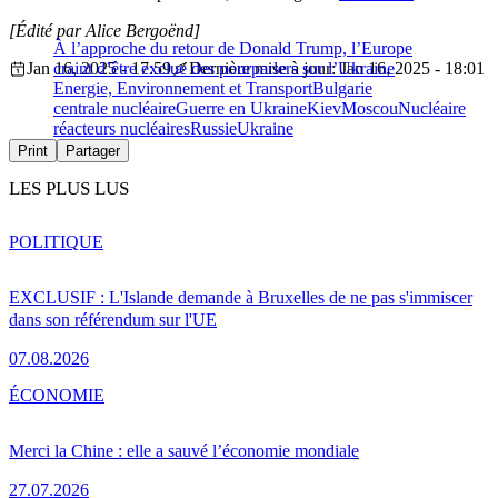
[Édité par Alice Bergoënd]
À l’approche du retour de Donald Trump, l’Europe
Jan 16, 2025 - 17:59
craint d’être exclue des pourparlers sur l’Ukraine
Dernière mise à jour: Jan 16, 2025 - 18:01
Energie, Environnement et Transport
Bulgarie
centrale nucléaire
Guerre en Ukraine
Kiev
Moscou
Nucléaire
réacteurs nucléaires
Russie
Ukraine
Print
Partager
LES PLUS LUS
POLITIQUE
EXCLUSIF : L'Islande demande à Bruxelles de ne pas s'immiscer
dans son référendum sur l'UE
07.08.2026
ÉCONOMIE
Merci la Chine : elle a sauvé l’économie mondiale
27.07.2026