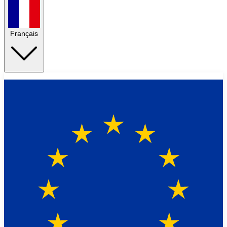
Français