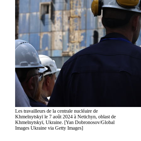
Les travailleurs de la centrale nucléaire de
Khmelnytskyï le 7 août 2024 à Netichyn, oblast de
Khmelnytskyï, Ukraine. [Yan Dobronosov/Global
Images Ukraine via Getty Images]