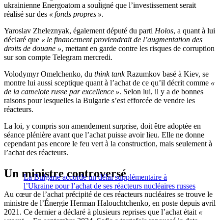
ukrainienne Energoatom a souligné que l’investissement serait
réalisé sur des
« fonds propres »
.
Yaroslav Zheleznyak, également député du parti
Holos
, a quant à lui
déclaré que
« le financement proviendrait de l’augmentation des
droits de douane »
, mettant en garde contre les risques de corruption
sur son compte Telegram mercredi.
Volodymyr Omelchenko, du
think tank
Razumkov basé à Kiev, se
montre lui aussi sceptique quant à l’achat de ce qu’il décrit comme
«
de la camelote russe par excellence »
. Selon lui, il y a de bonnes
raisons pour lesquelles la Bulgarie s’est efforcée de vendre les
réacteurs.
La loi, y compris son amendement surprise, doit être adoptée en
séance plénière avant que l’achat puisse avoir lieu. Elle ne donne
cependant pas encore le feu vert à la construction, mais seulement à
l’achat des réacteurs.
Un ministre controversé
La Bulgarie accorde un délai supplémentaire à
l’Ukraine pour l’achat de ses réacteurs nucléaires russes
Au cœur de l’achat précipité de ces réacteurs nucléaires se trouve le
ministre de l’Énergie Herman Halouchtchenko, en poste depuis avril
2021. Ce dernier a déclaré à plusieurs reprises que l’achat était
«