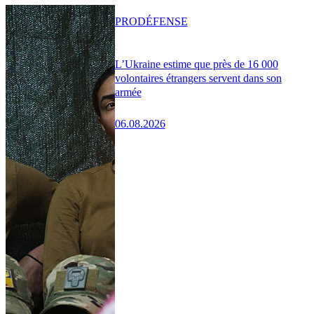
PRO
DÉFENSE
L’Ukraine estime que près de 16 000
volontaires étrangers servent dans son
armée
06.08.2026