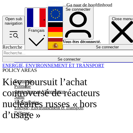
Ga naar de hoofdinhoud
Se connecter
Open sub
Close menu
English
navigation
Français
Deutsch
Vous êtes déconnecté.
Recherche
Se connecter
Español
Lumières éteintes
Se connecter
Rapporteur
Politique
Économie
Newsletters
Evénements
Em
ENERGIE, ENVIRONNEMENT ET TRANSPORT
POLICY AREAS
Kiev poursuit l’achat
Economie
Politique
controversé de réacteurs
Agriculture et Alimentation
Santé
nucléaires russes « hors
Technologies
Energie, Environnement et Transport
d’usage »
Défense