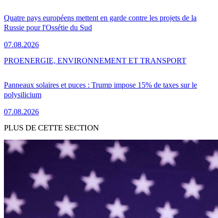
Quatre pays européens mettent en garde contre les projets de la
Russie pour l'Ossétie du Sud
07.08.2026
PRO
ENERGIE, ENVIRONNEMENT ET TRANSPORT
Panneaux solaires et puces : Trump impose 15% de taxes sur le
polysilicium
07.08.2026
PLUS DE CETTE SECTION