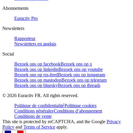
Abonnements
Euractiv Pro
Newsletters
Rapporteur
Newsletters en anglais
Social
Bezoek ons op facebook
Bezoek ons op x
Bezoek ons op linkedin
Bezoek ons op youtube
Bezoek ons op rss-feed
Bezoek ons op instagram
Bezoek ons op mastodon
Bezoek ons op telegram
Bezoek ons op bluesky
Bezoek ons op threads
©
2026
Euractiv FR. All rights reserved.
Politique de confidentialité
Politique cookies
Conditions générales
Conditions d’abonnement
Conditions de vente
This site is protected by reCAPTCHA, and the Google
Privacy
Policy
and
Terms of Service
apply.