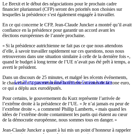
Le Brexit et le début des négociations pour le prochain cadre
financier pluriannuel (CFP) seront des priorités non choisies sur
lesquelles la présidence s’est également engagée à travailler.
En ce qui concerne le CFP, Jean-Claude Juncker a montré qu’il avait
confiance en la présidence pour garantir un accord avant les
élections européennes de l’année prochaine.
« Si la présidence autrichienne ne fait pas ce que nous attendons
d’elle, à savoir travailler rapidement sur ces questions, nous nous
retrouverons dans une situation similaire à celle de la dernière fois »,
quand le budget à long terme de l’UE n’avait pas été prêt à temps, a
averti le président.
Dans un discours de 25 minutes, et malgré les récents événements,
Les 28 repoussent la finalisation de l’union bancaire
le chancelier n’a pas mentionné la réforme en cours de la zone euro,
ce qui a déplu aux eurodéputés.
Pour certains, le gouvernement du Kurz représente l’arrivée de
l’extrême droite à la présidence de l’UE. « Je n’ai jamais eu peur de
l’extrême droite », a commenté Phillip Lamberts, « mais quand les
idées de l’extrême droite contaminent les partis qui étaient au cœur
de la démocratie européenne, nous sommes tous en danger. »
Jean-Claude Juncker a quant à lui mis un point d’honneur à rappeler