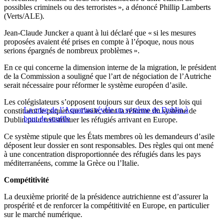
possibles criminels ou des terroristes », a dénoncé Phillip Lamberts
(Verts/ALE).
Jean-Claude Juncker a quant à lui déclaré que « si les mesures
proposées avaient été prises en compte à l’époque, nous nous
serions épargnés de nombreux problèmes ».
En ce qui concerne la dimension interne de la migration, le président
de la Commission a souligné que l’art de négociation de l’Autriche
serait nécessaire pour réformer le système européen d’asile.
Les colégislateurs s’opposent toujours sur deux des sept lois qui
La crise de l’Aquarius révèle un système de Dublin à
constituent le paquet sur l’asile, dont la réforme du système de
bout de souffle
Dublin pour redistribuer les réfugiés arrivant en Europe.
Ce système stipule que les États membres où les demandeurs d’asile
déposent leur dossier en sont responsables. Des règles qui ont mené
à une concentration disproportionnée des réfugiés dans les pays
méditerranéens, comme la Grèce ou l’Italie.
Compétitivité
La deuxième priorité de la présidence autrichienne est d’assurer la
prospérité et de renforcer la compétitivité en Europe, en particulier
sur le marché numérique.