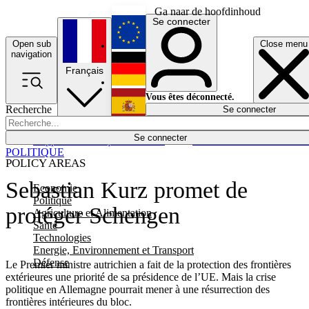
Ga naar de hoofdinhoud
Se connecter
Open sub
Close menu
English
navigation
Français
Deutsch
Vous êtes déconnecté.
Recherche
Se connecter
Español
Lumières éteintes
Se connecter
Rapporteur
Politique
Économie
Newsletters
Evénements
Em
POLITIQUE
POLICY AREAS
Sebastian Kurz promet de
Economie
Politique
protéger Schengen
Agriculture et Alimentation
Santé
Technologies
Energie, Environnement et Transport
Défense
Le Premier ministre autrichien a fait de la protection des frontières
extérieures une priorité de sa présidence de l’UE. Mais la crise
politique en Allemagne pourrait mener à une résurrection des
frontières intérieures du bloc.