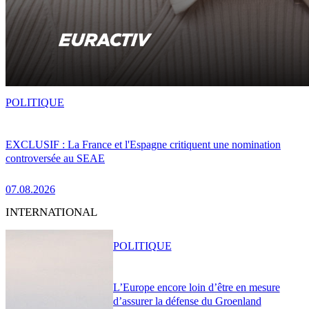
POLITIQUE
EXCLUSIF : La France et l'Espagne critiquent une nomination
controversée au SEAE
07.08.2026
INTERNATIONAL
POLITIQUE
L’Europe encore loin d’être en mesure
d’assurer la défense du Groenland