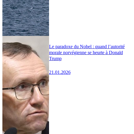
Le paradoxe du Nobel : quand l’autorité
morale norvégienne se heurte à Donald
Trump
21.01.2026