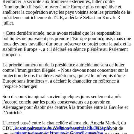
Renforcer la sécurité aux frontières extérieures, lutter contre
l’immigration illégale, œuvrer à une Europe plus compétitive et
améliorer la coopération avec les pays voisins sont les priorités de la
présidence autrichienne de l’UE, a déclaré Sebastian Kurz le 3
juillet.
« Cette dernière année, nous avons réalisé que les responsables
politiques ne pouvaient pas prendre l’Europe pour acquise, mais que
nous devions travailler dur pour préserver ce projet pour la paix et la
stabilité en Europe », a-t-il déclaré en séance plénière au Parlement
européen.
La priorité numéro un de la présidence autrichienne sera de lutter
contre l’immigration illégale. « Nous devons nous concentrer sur la
protection de nos frontières extérieures, qui est le prérequis d’une
Europe sans frontières », a déclaré le chancelier en référence à
l’espace Schengen.
Son discours inaugural survient quelques jours seulement après
l’accord conclu par les partis conservateurs au pouvoir en
Allemagne pour établir des centres à la frontière entre la Bavière et
l’Autriche.
L’accord passé entre la chancelière allemande, Angela Merkel, du
La crise de nerfs de l’Allemagne et de l’Italie sur les
CDU, et son partenaire de coalition bavarois du CSU prévoit de
migrants risque de bloquer le Conseil européen
renvoyer les demandeurs d’asile enregistrés dans d’autres pays, ou,