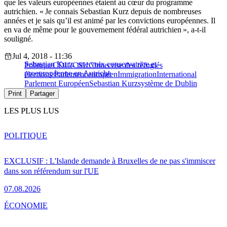
que les valeurs européennes étaient au cœur du programme
autrichien. « Je connais Sebastian Kurz depuis de nombreuses
années et je sais qu’il est animé par les convictions européennes. Il
en va de même pour le gouvernement fédéral autrichien », a-t-il
souligné.
Jul 4, 2018 - 11:36
Sebastian Kurz, une voix conservatrice et
Politique
CDU/CSU
Chine
crise des réfugiés
proeuropéenne en Autriche
élections Parlement européen
Immigration
International
Parlement Européen
Sebastian Kurz
système de Dublin
Print
Partager
LES PLUS LUS
POLITIQUE
EXCLUSIF : L'Islande demande à Bruxelles de ne pas s'immiscer
dans son référendum sur l'UE
07.08.2026
ÉCONOMIE