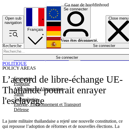
Ga naar de hoofdinhoud
Se connecter
Open sub
Close menu
English
navigation
Français
Deutsch
Vous êtes déconnecté.
Recherche
Se connecter
Español
Lumières éteintes
Se connecter
Rapporteur
Politique
Économie
Newsletters
Evénements
Em
POLITIQUE
POLICY AREAS
L’accord de libre-échange UE-
Economie
Politique
Thaïlande pourrait enrayer
Agriculture et Alimentation
Santé
l'esclavage
Technologies
Energie, Environnement et Transport
Défense
La junte militaire thaïlandaise a rejeté une nouvelle constitution, ce
qui repousse l’adoption de réformes et de nouvelles élections. La