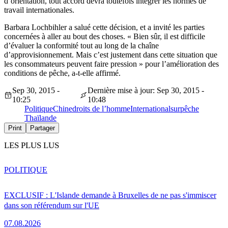
d’orientation, tout accord devra toutefois intégrer les normes de
travail internationales.
Barbara Lochbihler a salué cette décision, et a invité les parties
concernées à aller au bout des choses. « Bien sûr, il est difficile
d’évaluer la conformité tout au long de la chaîne
d’approvisionnement. Mais c’est justement dans cette situation que
les consommateurs peuvent faire pression » pour l’amélioration des
conditions de pêche, a-t-elle affirmé.
Sep 30, 2015 -
Dernière mise à jour: Sep 30, 2015 -
10:25
10:48
Politique
Chine
droits de l’homme
International
surpêche
Thaïlande
Print
Partager
LES PLUS LUS
POLITIQUE
EXCLUSIF : L'Islande demande à Bruxelles de ne pas s'immiscer
dans son référendum sur l'UE
07.08.2026