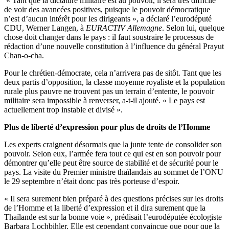
« Tant que la dictature militaire est au pouvoir, il sera très difficile
de voir des avancées positives, puisque le pouvoir démocratique
n’est d’aucun intérêt pour les dirigeants », a déclaré l’eurodéputé
CDU, Werner Langen, à
EURACTIV Allemagne
. Selon lui, quelque
chose doit changer dans le pays : il faut soustraire le processus de
rédaction d’une nouvelle constitution à l’influence du général Prayut
Chan-o-cha.
Pour le chrétien-démocrate, cela n’arrivera pas de sitôt. Tant que les
deux partis d’opposition, la classe moyenne royaliste et la population
rurale plus pauvre ne trouvent pas un terrain d’entente, le pouvoir
militaire sera impossible à renverser, a-t-il ajouté. « Le pays est
actuellement trop instable et divisé ».
Plus de liberté d’expression pour plus de droits de l’Homme
Les experts craignent désormais que la junte tente de consolider son
pouvoir. Selon eux, l’armée fera tout ce qui est en son pouvoir pour
démontrer qu’elle peut être source de stabilité et de sécurité pour le
pays. La visite du Premier ministre thaïlandais au sommet de l’ONU
le 29 septembre n’était donc pas très porteuse d’espoir.
« Il sera surement bien préparé à des questions précises sur les droits
de l’Homme et la liberté d’expression et il dira surement que la
Thaïlande est sur la bonne voie », prédisait l’eurodéputée écologiste
Barbara Lochbihler. Elle est cependant convaincue que pour que la