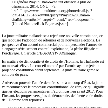
Le général Prayut Chan-o-cha fait obstacle à plus de
démocratie. 2014, ONU. [<a
href="http://www.unmultimedia.org/photo/detail.jsp?
id=611/611751&key=0&query=Prayut%20Chan-o-
cha&lang=en&sf=" target="_blank" rel="noopener">
[United Nations/Rick Bajornas]</a>]
La junte militaire thaïlandaise a rejeté une nouvelle constitution, ce
qui repousse l’adoption de réformes et de nouvelles élections. La
perspective d’un accord commercial pourrait persuader l’armée de
s’engager sérieusement contre l’exploitation, la pêche illégale et
l’esclavage. Un article d’
EURACTIV Allemagne
.
En matière de démocratie et de droits de l’Homme, la Thaïlande est
un mauvais élève. Le conseil nommé par l’armée ayant rejeté un
projet de constitution début septembre, la junte militaire garde le
contrôle du pays.
Arrivée au pouvoir l’année dernière suite à un coup d’État, la junte
va recommencer le processus constitutionnel de zéro, ce qui signifie
que les élections parlementaires n’auront pas lieu avant 2017. Pour
l’instant, les progrès vers plus de démocratie, de liberté et de droits
de l’Homme sont repoussés.