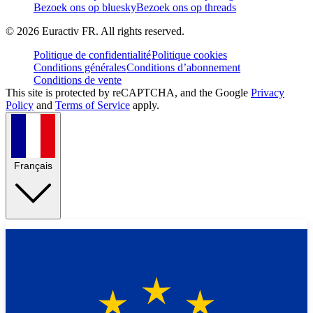
Bezoek ons op bluesky
Bezoek ons op threads
©
2026
Euractiv FR. All rights reserved.
Politique de confidentialité
Politique cookies
Conditions générales
Conditions d’abonnement
Conditions de vente
This site is protected by reCAPTCHA, and the Google
Privacy
Policy
and
Terms of Service
apply.
Français