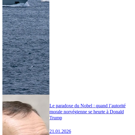
Le paradoxe du Nobel : quand l’autorité
morale norvégienne se heurte à Donald
Trump
21.01.2026