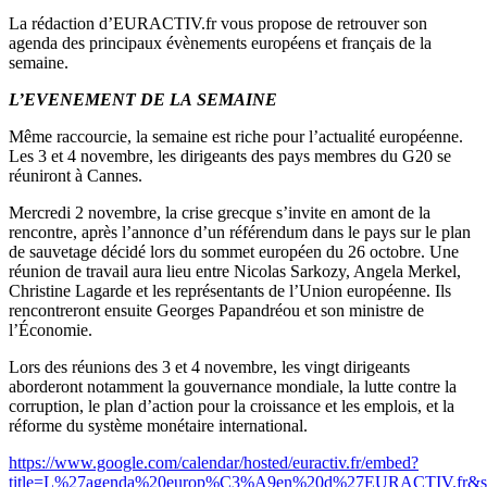
La rédaction d’EURACTIV.fr vous propose de retrouver son
agenda des principaux évènements européens et français de la
semaine.
L’EVENEMENT DE LA SEMAINE
Même raccourcie, la semaine est riche pour l’actualité européenne.
Les 3 et 4 novembre, les dirigeants des pays membres du G20 se
réuniront à Cannes.
Mercredi 2 novembre, la crise grecque s’invite en amont de la
rencontre, après l’annonce d’un référendum dans le pays sur le plan
de sauvetage décidé lors du sommet européen du 26 octobre. Une
réunion de travail aura lieu entre Nicolas Sarkozy, Angela Merkel,
Christine Lagarde et les représentants de l’Union européenne. Ils
rencontreront ensuite Georges Papandréou et son ministre de
l’Économie.
Lors des réunions des 3 et 4 novembre, les vingt dirigeants
aborderont notamment la gouvernance mondiale, la lutte contre la
corruption, le plan d’action pour la croissance et les emplois, et la
réforme du système monétaire international.
https://www.google.com/calendar/hosted/euractiv.fr/embed?
title=L%27agenda%20europ%C3%A9en%20d%27EURACTIV.fr&showTz