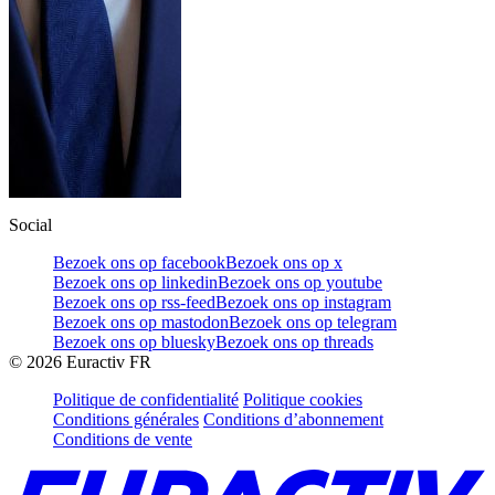
Social
Bezoek ons op facebook
Bezoek ons op x
Bezoek ons op linkedin
Bezoek ons op youtube
Bezoek ons op rss-feed
Bezoek ons op instagram
Bezoek ons op mastodon
Bezoek ons op telegram
Bezoek ons op bluesky
Bezoek ons op threads
©
2026
Euractiv FR
Politique de confidentialité
Politique cookies
Conditions générales
Conditions d’abonnement
Conditions de vente