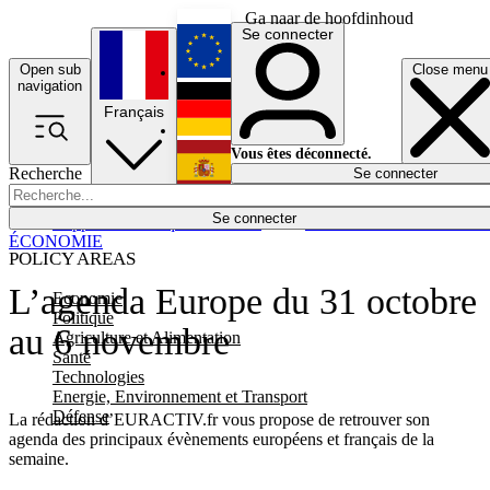
Ga naar de hoofdinhoud
Se connecter
Open sub
Close menu
English
navigation
Français
Deutsch
Vous êtes déconnecté.
Recherche
Se connecter
Español
Lumières éteintes
Se connecter
Rapporteur
Politique
Économie
Newsletters
Evénements
Em
ÉCONOMIE
POLICY AREAS
L’agenda Europe du 31 octobre
Economie
Politique
au 6 novembre
Agriculture et Alimentation
Santé
Technologies
Energie, Environnement et Transport
Défense
La rédaction d’EURACTIV.fr vous propose de retrouver son
agenda des principaux évènements européens et français de la
semaine.