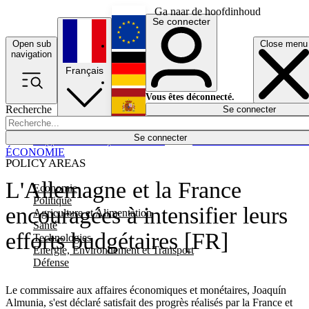
Ga naar de hoofdinhoud
Se connecter
Open sub
Close menu
English
navigation
Français
Deutsch
Vous êtes déconnecté.
Recherche
Se connecter
Español
Lumières éteintes
Se connecter
Rapporteur
Politique
Économie
Newsletters
Evénements
Em
ÉCONOMIE
POLICY AREAS
L'Allemagne et la France
Economie
Politique
encouragées à intensifier leurs
Agriculture et Alimentation
Santé
efforts budgétaires [FR]
Technologies
Energie, Environnement et Transport
Défense
Le commissaire aux affaires économiques et monétaires, Joaquín
Almunia, s'est déclaré satisfait des progrès réalisés par la France et