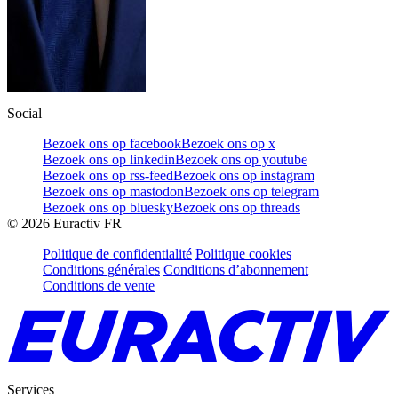
Social
Bezoek ons op facebook
Bezoek ons op x
Bezoek ons op linkedin
Bezoek ons op youtube
Bezoek ons op rss-feed
Bezoek ons op instagram
Bezoek ons op mastodon
Bezoek ons op telegram
Bezoek ons op bluesky
Bezoek ons op threads
©
2026
Euractiv FR
Politique de confidentialité
Politique cookies
Conditions générales
Conditions d’abonnement
Conditions de vente
Services