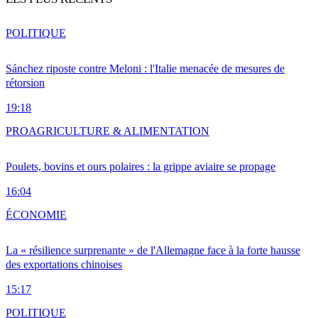
POLITIQUE
Sánchez riposte contre Meloni : l'Italie menacée de mesures de
rétorsion
19:18
PRO
AGRICULTURE & ALIMENTATION
Poulets, bovins et ours polaires : la grippe aviaire se propage
16:04
ÉCONOMIE
La « résilience surprenante » de l'Allemagne face à la forte hausse
des exportations chinoises
15:17
POLITIQUE