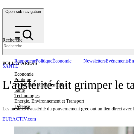
Open sub navigation
Recherche
Rapporteur
Politique
Économie
Newsletters
Evénements
Em
POLICY AREAS
SANTÉ
Economie
Politique
L'austérité fait grimper le 
Agriculture et Alimentation
Santé
Technologies
Energie, Environnement et Transport
Défense
Les mesures d'austérité du gouvernement grec ont un lien direct avec 
EURACTIV.com