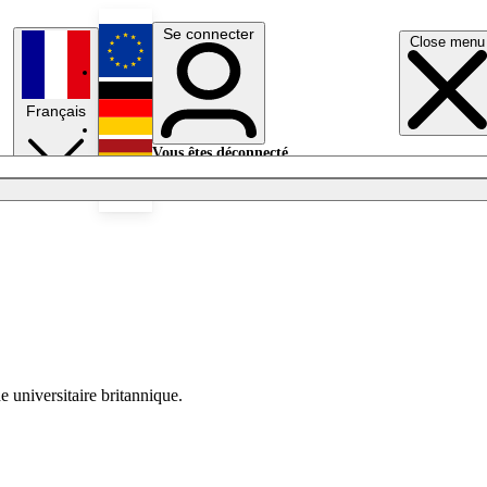
Se connecter
Close menu
English
Français
Deutsch
Vous êtes déconnecté.
Se connecter
Español
Lumières éteintes
 universitaire britannique.