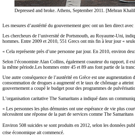
Depressed and broke. Athens, September 2011. [Mehran Khalili
Les mesures d’austérité du gouvernement grec ont un lien direct avec
Les chercheurs de l’université de Portsmouth, au Royaume-Uni, indi
hommes. Entre 2009 et 2010, 551 Grecs ont mis fin à leur jour « seule
« Cela représente près d’une personne par jour. En 2010, environ deux
Selon l’économiste Alan Collins, également coauteur du rapport, il exi
la même période.Les hommes entre 45 et 89 ans font partie de la tranche
Une autre conséquence de l’austérité en Grèce est une augmentation de
consommation de drogues a augmenté et le taux de chômage a atteint 5
gouvernement a coupé le budget pour des programmes de pulvérisation
L’organisation caritative The Samaritans a indiqué dans un communiqué 
« Les personnes les plus démunies ont une espérance de vie plus courte
nécessitent une réponse de la part de services comme The Samaritans 
Environ 508 suicides se sont produits en 2012, selon les données publi
crise économique ait commencé.