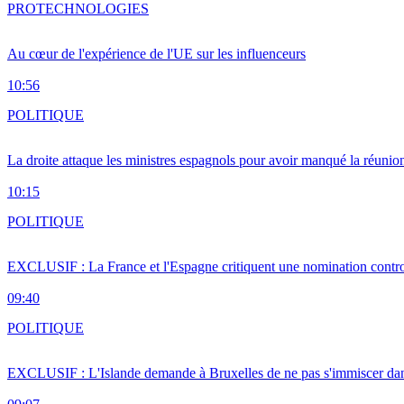
PRO
TECHNOLOGIES
Au cœur de l'expérience de l'UE sur les influenceurs
10:56
POLITIQUE
La droite attaque les ministres espagnols pour avoir manqué la réunio
10:15
POLITIQUE
EXCLUSIF : La France et l'Espagne critiquent une nomination cont
09:40
POLITIQUE
EXCLUSIF : L'Islande demande à Bruxelles de ne pas s'immiscer dan