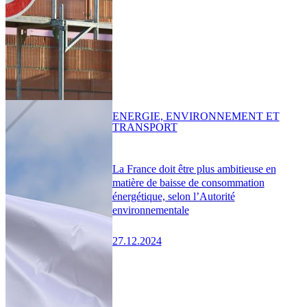
ENERGIE, ENVIRONNEMENT ET
TRANSPORT
La France doit être plus ambitieuse en
matière de baisse de consommation
énergétique, selon l’Autorité
environnementale
27.12.2024