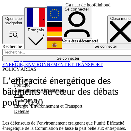
Ga naar de hoofdinhoud
Se connecter
Open sub
Close menu
English
navigation
Français
Deutsch
Vous êtes déconnecté.
Recherche
Se connecter
Español
Lumières éteintes
Se connecter
Rapporteur
Politique
Économie
Newsletters
Evénements
Em
ENERGIE, ENVIRONNEMENT ET TRANSPORT
POLICY AREAS
L’efficacité énergétique des
Economie
Politique
bâtiments au cœur des débats
Agriculture et Alimentation
Santé
pour 2030
Technologies
Energie, Environnement et Transport
Défense
Les défenseurs de l’environnement craignent que l’unité Efficacité
énergétique de la Commission ne fasse la part belle aux entreprises.