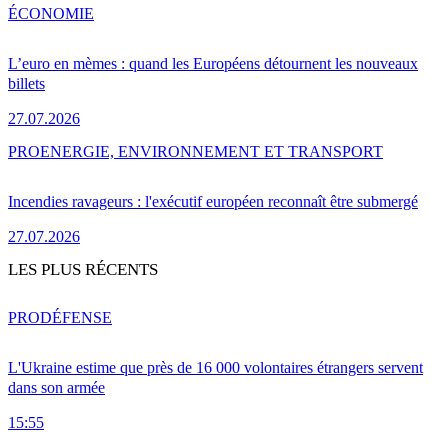
ÉCONOMIE
L’euro en mèmes : quand les Européens détournent les nouveaux
billets
27.07.2026
PRO
ENERGIE, ENVIRONNEMENT ET TRANSPORT
Incendies ravageurs : l'exécutif européen reconnaît être submergé
27.07.2026
LES PLUS RÉCENTS
PRO
DÉFENSE
L'Ukraine estime que près de 16 000 volontaires étrangers servent
dans son armée
15:55