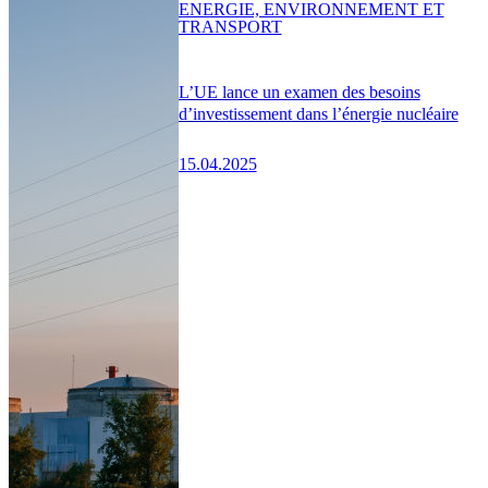
ENERGIE, ENVIRONNEMENT ET
TRANSPORT
L’UE lance un examen des besoins
d’investissement dans l’énergie nucléaire
15.04.2025