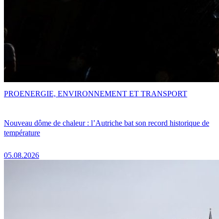
PRO
ENERGIE, ENVIRONNEMENT ET TRANSPORT
Nouveau dôme de chaleur : l’Autriche bat son record historique de
température
05.08.2026