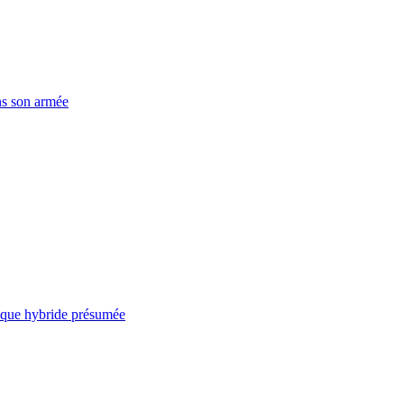
ns son armée
taque hybride présumée