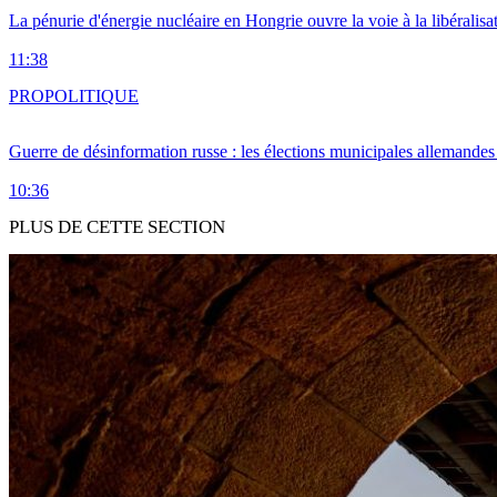
La pénurie d'énergie nucléaire en Hongrie ouvre la voie à la libéralis
11:38
PRO
POLITIQUE
Guerre de désinformation russe : les élections municipales allemandes 
10:36
PLUS DE CETTE SECTION