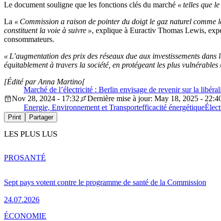
Le document souligne que les fonctions clés du marché
« telles que 
La
« Commission a raison de pointer du doigt le gaz naturel comme le c
constituent la voie à suivre »
, explique à Euractiv Thomas Lewis, exper
consommateurs.
« L’augmentation des prix des réseaux due aux investissements dans les 
équitablement à travers la société, en protégeant les plus vulnérables 
[Édité par Anna Martino[
Marché de l’électricité : Berlin envisage de revenir sur la libéral
Nov 28, 2024 - 17:32
Dernière mise à jour: May 18, 2025 - 22:4
Energie, Environnement et Transport
efficacité énergétique
Élect
Print
Partager
LES PLUS LUS
PRO
SANTÉ
Sept pays votent contre le programme de santé de la Commission
24.07.2026
ÉCONOMIE