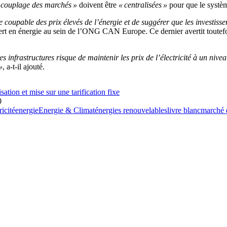
le couplage des marchés »
doivent être
« centralisées »
pour que le systè
oupable des prix élevés de l’énergie et de suggérer que les investisseme
t en énergie au sein de l’ONG CAN Europe. Ce dernier avertit toutefois
infrastructures risque de maintenir les prix de l’électricité à un niveau
»
, a-t-il ajouté.
isation et mise sur une tarification fixe
0
ricité
energie
Energie & Climat
énergies renouvelables
livre blanc
marché d