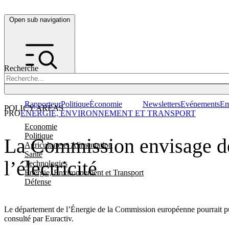
Open sub navigation
Recherche
Rapporteur
Politique
Économie
Newsletters
Evénements
Em
POLICY AREAS
PRO
ENERGIE, ENVIRONNEMENT ET TRANSPORT
Economie
Politique
La Commission envisage de 
Agriculture et Alimentation
Santé
l’électricité
Technologies
Energie, Environnement et Transport
Défense
Le département de l’Énergie de la Commission européenne pourrait publ
consulté par Euractiv.