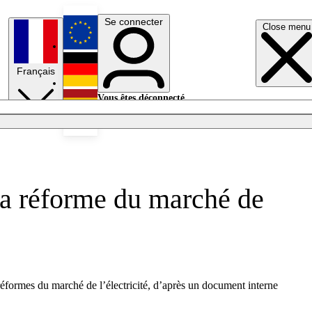
Se connecter
Close menu
English
Français
Deutsch
Vous êtes déconnecté.
Se connecter
Español
Lumières éteintes
la réforme du marché de
éformes du marché de l’électricité, d’après un document interne