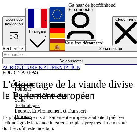
Ga naar de hoofdinhoud
Se connecter
Open sub
Close menu
English
navigation
Français
Deutsch
Vous êtes déconnecté.
Recherche
Se connecter
Español
Lumières éteintes
Se connecter
Rapporteur
Politique
Économie
Newsletters
Evénements
Em
AGRICULTURE & ALIMENTATION
POLICY AREAS
L'étiquetage de la viande divise
Economie
Politique
le Parlement européen
Agriculture et Alimentation
Santé
Technologies
Energie, Environnement et Transport
Défense
La plupart des partis du Parlement européen souhaitent préciser
l'étiquetage de la viande intégrée aux plats préparés. Une mesure
dont le coût reste incertain.