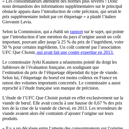
« Les consommateurs attendent des normes plus sévères ! Donc
nous demandons des informations supplémentaires sur le principal
obstacle apparu dans l’introduction de cette précision, qui serait le
prix supplémentaire induit par cet étiquetage » a plaidé l’italien
Giovanni Lavia.
Selon la Commission, qui a établi un
rapport
sur le sujet, qui pointe
que l’introduction d’une mention du pays d’origine aurait un coût
important, pouvant aller jusqu’à 25 % du prix de l’ingrédient, voire
50 % pour certains ingrédients. Un coût contesté par l’association
UFC Que Choisir
, qui avait fait une contre expertise en 2013.
Le commissaire Jyrki
Katainen
a néanmoins pointé du doigt les
faiblesses de l’évaluation française, en soulignant que
l’estimation du prix de l’étiquetage dépendait du type de viande.
Selon lui, l’étiquetage du
boeuf
est moins coûteux en France en
raison des volumes importants concernés. Le commissaire a aussi
reproché à l’étude française son manque de précision.
L’étude de l’UFC Que Choisir portait en effet exclusivement sur la
viande de bœuf. Elle avait conclu à une hausse de 0,67 % des prix
lors de la crise de la viande de cheval, en 2013. Les revendeurs de
viande avaient alors été contraints d’ajouter l’origine sur leurs
produits.
« Il y a un décalage entre l’attente des consommateurs sur l’origine