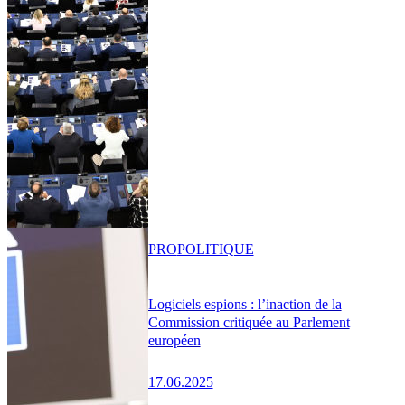
PRO
POLITIQUE
Logiciels espions : l’inaction de la
Commission critiquée au Parlement
européen
17.06.2025