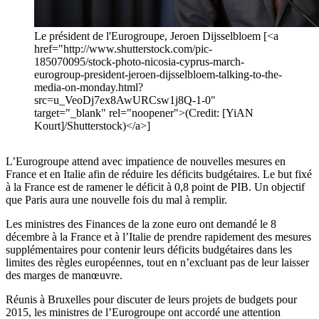
Le président de l'Eurogroupe, Jeroen Dijsselbloem [<a
href="http://www.shutterstock.com/pic-
185070095/stock-photo-nicosia-cyprus-march-
eurogroup-president-jeroen-dijsselbloem-talking-to-the-
media-on-monday.html?
src=u_VeoDj7ex8AwURCsw1j8Q-1-0"
target="_blank" rel="noopener">(Credit: [YiAN
Kourt]/Shutterstock)</a>]
L’Eurogroupe attend avec impatience de nouvelles mesures en
France et en Italie afin de réduire les déficits budgétaires. Le but fixé
à la France est de ramener le déficit à 0,8 point de PIB. Un objectif
que Paris aura une nouvelle fois du mal à remplir.
Les ministres des Finances de la zone euro ont demandé le 8
décembre à la France et à l’Italie de prendre rapidement des mesures
supplémentaires pour contenir leurs déficits budgétaires dans les
limites des règles européennes, tout en n’excluant pas de leur laisser
des marges de manœuvre.
Réunis à Bruxelles pour discuter de leurs projets de budgets pour
2015, les ministres de l’Eurogroupe ont accordé une attention