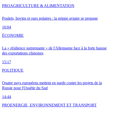
PRO
AGRICULTURE & ALIMENTATION
Poulets, bovins et ours polaires : la grippe aviaire se propage
16:04
ÉCONOMIE
La « résilience surprenante » de l'Allemagne face à la forte hausse
des exportations chinoises
15:17
POLITIQUE
Quatre pays européens mettent en garde contre les projets de la
Russie pour l'Ossétie du Sud
14:44
PRO
ENERGIE, ENVIRONNEMENT ET TRANSPORT