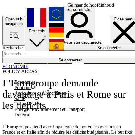
Ga naar de hoofdinhoud
Se connecter
Open sub
Close menu
English
navigation
Français
Deutsch
Vous êtes déconnecté.
Recherche
Se connecter
Español
Lumières éteintes
Se connecter
Rapporteur
Politique
Économie
Newsletters
Evénements
Em
ÉCONOMIE
POLICY AREAS
L'Eurogroupe demande
Economie
Politique
davantage à Paris et Rome sur
Agriculture et Alimentation
Santé
les déficits
Technologies
Energie, Environnement et Transport
Défense
L’Eurogroupe attend avec impatience de nouvelles mesures en
France et en Italie afin de réduire les déficits budgétaires. Le but fixé