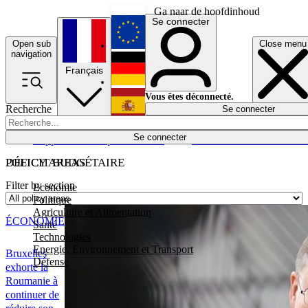
Ga naar de hoofdinhoud
Se connecter
Open sub
Close menu
English
navigation
Français
Deutsch
Vous êtes déconnecté.
Recherche
Se connecter
Español
Lumières éteintes
Se connecter
Rapporteur
Politique
Économie
Newsletters
Evénements
Em
POLICY AREAS
DÉFICIT BUDGÉTAIRE
Filter by section
Economie
Politique
Agriculture et Alimentation
ÉCONOMIE
Santé
Technologies
Energie, Environnement et Transport
Bruxelles
Défense
exhorte la
Roumanie à
continuer de