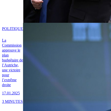
POLITIQUE
La
Commission
approuve le
plan
budgétaire de
l’Autriche,
une victoire
pour
l’extrême
droite
17.01.2025
3 MINUTES