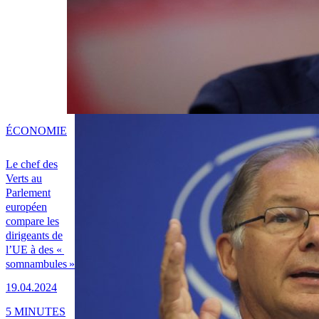
ÉCONOMIE
Le chef des
Verts au
Parlement
européen
compare les
dirigeants de
l’UE à des «
somnambules »
19.04.2024
5 MINUTES