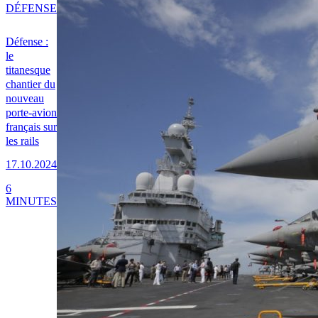
DÉFENSE
Défense :
le
titanesque
chantier du
nouveau
porte-avion
français sur
les rails
17.10.2024
6
MINUTES