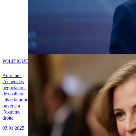
POLITIQUE
Autriche :
l’échec des
négociations
de coalition
laisse la porte
ouverte à
l’extrême
droite
03.01.2025