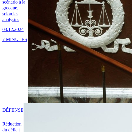
scénario à la
grecque,
selon les
analystes
03.12.2024
7 MINUTES
DÉFENSE
Réduction
du déficit