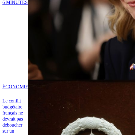
6 MINUTES
ÉCONOMIE
Le conflit
budgétaire
français ne
devrait pas
déboucher
sur un