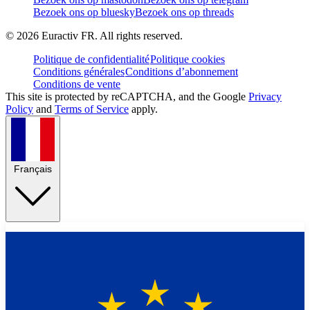
Bezoek ons op bluesky
Bezoek ons op threads
©
2026
Euractiv FR. All rights reserved.
Politique de confidentialité
Politique cookies
Conditions générales
Conditions d’abonnement
Conditions de vente
This site is protected by reCAPTCHA, and the Google
Privacy
Policy
and
Terms of Service
apply.
Français