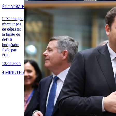
ÉCONOMIE
L'Allemagne
n'exclut pas
de dépasser
la limite du
déficit
budgétaire
fixée par
l'UE
12.05.2025
4 MINUTES