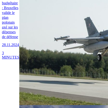
budgétaire
: Bruxelles
valide le
plan
polonais
axé sur les
dépenses
de défense
28.11.2024
3
MINUTES