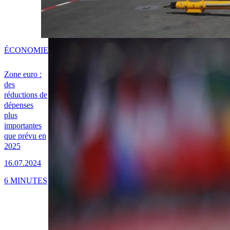
ÉCONOMIE
Zone euro :
des
réductions de
dépenses
plus
importantes
que prévu en
2025
16.07.2024
6 MINUTES