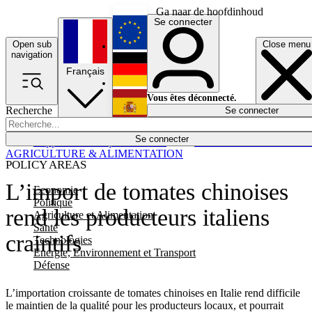
Ga naar de hoofdinhoud
Se connecter
Open sub
Close menu
English
navigation
Français
Deutsch
Vous êtes déconnecté.
Recherche
Se connecter
Español
Lumières éteintes
Se connecter
Rapporteur
Politique
Économie
Newsletters
Evénements
Em
AGRICULTURE & ALIMENTATION
POLICY AREAS
L’import de tomates chinoises
Economie
Politique
rend les producteurs italiens
Agriculture et Alimentation
Santé
craintifs
Technologies
Energie, Environnement et Transport
Défense
L’importation croissante de tomates chinoises en Italie rend difficile
le maintien de la qualité pour les producteurs locaux, et pourrait