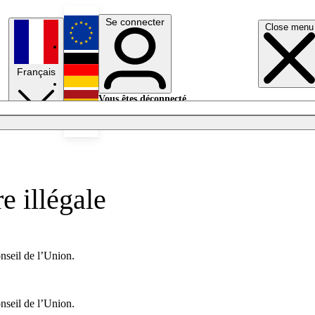
Se connecter
Close menu
English
Français
Deutsch
Vous êtes déconnecté.
Se connecter
Español
Lumières éteintes
e illégale
nseil de l’Union.
nseil de l’Union.