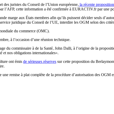
t des juristes du Conseil de l’Union européenne,
la récente propositi
par l’AFP, cette information a été confirmée à EURACTIV.fr par une po
nde marge aux États membres afin qu’ils puissent décider seuls d’autoris
ervice juridique du Conseil de l’UE, interdire les OGM selon des critèr
on mondiale du commerce (OMC).
mbre, à l’occasion d’une réunion technique.
e du commissaire à de la Santé, John Dalli, à l’origine de la proposit
ité et nos obligations internationales».
ulture ont émis
de sérieuses réserves
sur cette proposition du Berlaymont
ire.
 une remise à plat complète de la procédure d’autorisation des OGM e