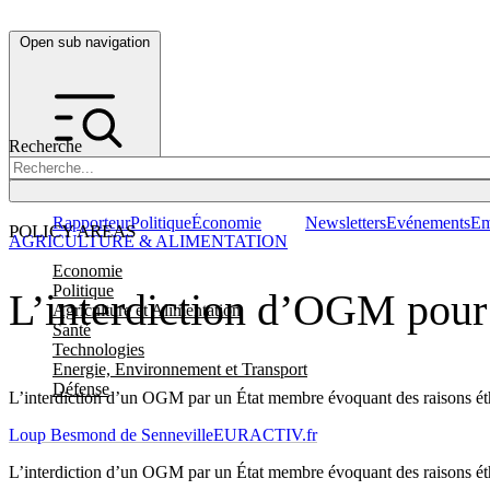
Open sub navigation
Recherche
Rapporteur
Politique
Économie
Newsletters
Evénements
Em
POLICY AREAS
AGRICULTURE & ALIMENTATION
Economie
Politique
L’interdiction d’OGM pour r
Agriculture et Alimentation
Santé
Technologies
Energie, Environnement et Transport
Défense
L’interdiction d’un OGM par un État membre évoquant des raisons éthiq
Loup Besmond de Senneville
EURACTIV.fr
L’interdiction d’un OGM par un État membre évoquant des raisons éthiq