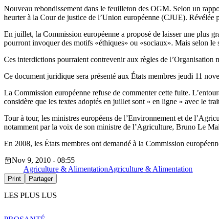
Nouveau rebondissement dans le feuilleton des OGM. Selon un rappor
heurter à la Cour de justice de l’Union européenne (CJUE). Révélée 
En juillet, la Commission européenne a proposé de laisser une plus gra
pourront invoquer des motifs «éthiques» ou «sociaux». Mais selon le s
Ces interdictions pourraient contrevenir aux règles de l’Organisati
Ce document juridique sera présenté aux États membres jeudi 11 nove
La Commission européenne refuse de commenter cette fuite. L’entourag
considère que les textes adoptés en juillet sont « en ligne » avec le tra
Tour à tour, les ministres européens de l’Environnement et de l’Agric
notamment par la voix de son ministre de l’Agriculture, Bruno Le Ma
En 2008, les États membres ont demandé à la Commission européenne
Nov 9, 2010 - 08:55
Agriculture & Alimentation
Agriculture & Alimentation
Print
Partager
LES PLUS LUS